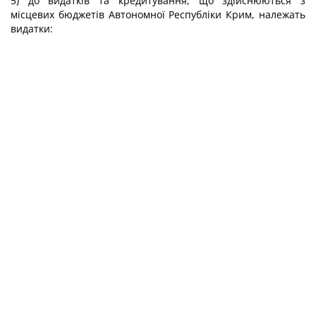
5) до видатків та кредитування, що здійснюються з
місцевих бюджетів Автономної Республіки Крим, належать
видатки: