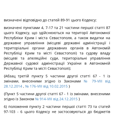
визначені відповідно до статей 89-91 цього Кодексу;
визначені пунктами 4, 7-17 та 21 частини першої статті 87
цього Кодексу, що здійснюються на території Автономної
Республіки Крим і міста Севастополя, а також видатки на
державне управління (місцеві державні адміністрації і
територіальні органи державних органів в Автономій
Республіці Крим та місті Севастополі) та судову владу
(місцеві та апеляційні суди, територіальні управління
Державної судової адміністрації України в Автономній
Республіці Крим та місті Севастополі);
{Абзац третій пункту 5 частини другої статті 67 - 1 із
змінами, внесеними згідно із Законами
№ 79-VIII від
28.12.2014
,
№ 176-VIII від 10.02.2015
}
{Пункт 5 частини другої статті 67 - 1 із змінами, внесеними
згідно із Законом
№ 914-VIII від 24.12.2015
}
6) положення пункту 2 частини першої статті 73 та статей
97-103 - 6 цього Кодексу не застосовуються до бюджетів