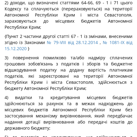
2) доходи, що визначені статтями 64-66, 69 - 1 і 71 цього
Кодексу та сплачуються (перераховуються) на території
Автономної Республіки Крим і міста Севастополя,
зараховуються до місцевих бюджетів Автономної
Республіки Крим;
{Пункт 2 частини другої статті 67 - 1 із змінами, внесеними
згідно із Законами
№ 79-VIII від 28.12.2014
,
№ 1081-IX від
15.12.2020
}
3) повернення помилково та/або надміру сплачених
грошових зобов’язань з податків і зборів та бюджетне
відшкодування податку на додану вартість платникам
податків, які зареєстровані на території Автономної
Республіки Крим і міста Севастополя, здійснюється з
бюджету Автономної Республіки Крим;
4) видатки та кредитування місцевих бюджетів
здійснюються за рахунок та в межах надходжень до
місцевих бюджетів Автономної Республіки Крим без
застосування механізму вирівнювання, який передбачає
надання дотації вирівнювання або передачі коштів до
державного бюджету;