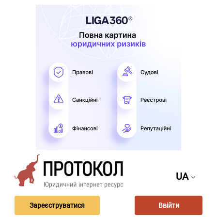
UA
Зареєструватися
Ввійти