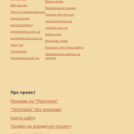
Винна шафа
Веб мастер
Перевезення хворих
https://motokosmos.ua/
hospice-life.com.ua/
Синтезатори
mk-translations.ua
perevod.agency
maltina.com.ua
agrotechnika.com.ua
Шафи купе
europeservice.com.ua
Брендові сумки
текст юа
Натяжні стелі Nova Stelya
Посилання
Перевезення хворих за
kievperevod.com.ua
кордон
Про проект
Реклама на "Протокол"
"Протокол" без реклами!
Карта сайту
Тендер на юридичну послугу