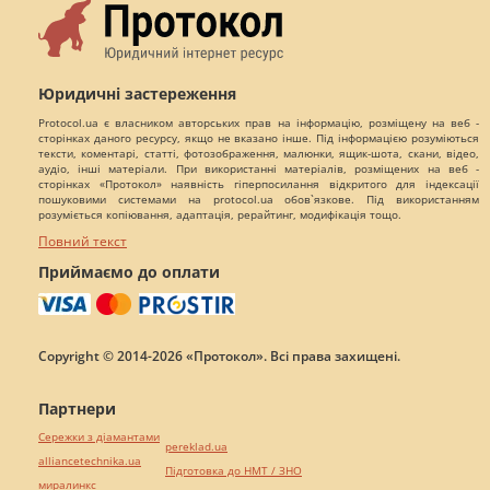
Юридичні застереження
Protocol.ua є власником авторських прав на інформацію, розміщену на веб -
сторінках даного ресурсу, якщо не вказано інше. Під інформацією розуміються
тексти, коментарі, статті, фотозображення, малюнки, ящик-шота, скани, відео,
аудіо, інші матеріали. При використанні матеріалів, розміщених на веб -
сторінках «Протокол» наявність гіперпосилання відкритого для індексації
пошуковими системами на protocol.ua обов`язкове. Під використанням
розуміється копіювання, адаптація, рерайтинг, модифікація тощо.
Повний текст
Приймаємо до оплати
Copyright © 2014-2026 «Протокол». Всі права захищені.
Партнери
Сережки з діамантами
pereklad.ua
alliancetechnika.ua
Підготовка до НМТ / ЗНО
миралинкс