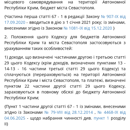
місцевого самоврядування на території Автономної
Республіки Крим, бюджет міста Севастополя.
{Частина перша статті 67 - 1 в редакції Закону
№ 907-IX від
17.09.2020
- вводиться в дію з 1 січня 2021 року; із змінами,
внесеними згідно із Законом
№ 1081-IX від 15.12.2020
}
2. Положення цього Кодексу для бюджетів Автономної
Республіки Крим та міста Севастополя застосовуються з
урахуванням таких особливостей:
1) доходи, що визначені частинами другою і третьою статті
29 цього Кодексу (крім доходів, визначених пунктами 13 -
14-13 - 16 частини третьої статті 29 цього Кодексу) та
сплачуються (перераховуються) на території Автономної
Республіки Крим і міста Севастополя, та платежі, визначені
пунктом 22 частини другої статті 29 цього Кодексу,
зараховуються в повному обсязі до бюджету Автономної
Республіки Крим;
{Пункт 1 частини другої статті 67 - 1 із змінами, внесеними
згідно із Законами
№ 79-VIII від 28.12.2014
,
№ 4468-IX від
04.06.2025
- щодо набрання чинності див.
пункт 1
розділу
ІІ}