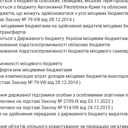
ються з бюджетів сільських, селищних, міських територіал
юються з бюджету Автономної Республіки Крим та обласних
джетів, що можуть здійснюватися з усіх місцевих бюджеті
і Закону № 79-VIII від 28.12.2014 }
ж місцевими бюджетами на здійснення видатків місцевих б
трансфертів
даються з Державного бюджету України місцевим бюджетам
внювання податкоспроможності обласних бюджетів
внювання податкоспроможності бюджетів місцевого самовр
оможності місцевого бюджету
сферти між місцевими бюджетами
 на компенсацію втрат доходів місцевих бюджетів внаслід
аві Закону № 79-VIII від 28.12.2014 }
дання державної підтримки особам з особливими освітніми 
лючено на підставі Закону № 2709-IX від 03.11.2022 }
ючено на підставі Закону № 914-VIII від 24.12.2015 }
я на здійснення переданих з державного бюджету видатків
ння об'єктів спільного користування чи ліквідацію негативн