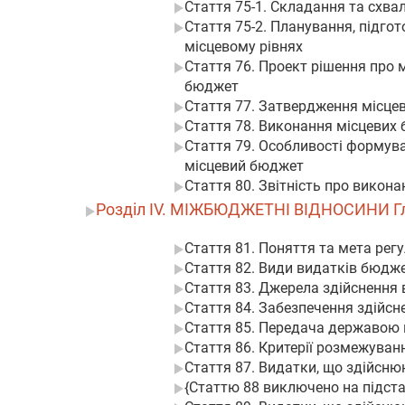
Стаття 75-1. Складання та схва
Стаття 75-2. Планування, підгот
місцевому рівнях
Стаття 76. Проект рішення про 
бюджет
Стаття 77. Затвердження місце
Стаття 78. Виконання місцевих
Стаття 79. Особливості формув
місцевий бюджет
Стаття 80. Звітність про викон
Розділ IV. МІЖБЮДЖЕТНІ ВІДНОСИНИ Г
Стаття 81. Поняття та мета ре
Стаття 82. Види видатків бюдже
Стаття 83. Джерела здійснення
Стаття 84. Забезпечення здійсн
Стаття 85. Передача державою 
Стаття 86. Критерії розмежува
Стаття 87. Видатки, що здійсн
{Статтю 88 виключено на підстав