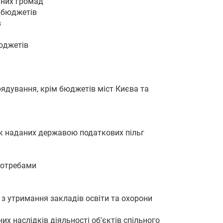
ьних громад
 бюджетів
в
юджетів
ядування, крім бюджетів міст Києва та
ок наданих державою податкових пільг
потребами
 з утримання закладів освіти та охорони
их наслідків діяльності об'єктів спільного