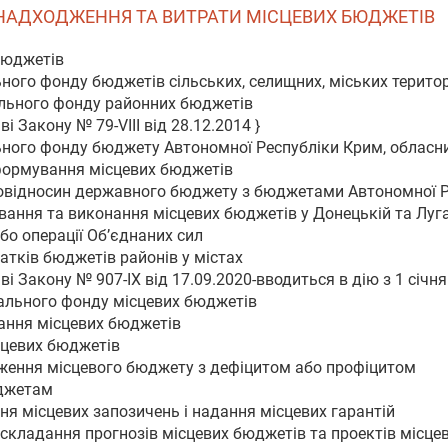
11. НАДХОДЖЕННЯ ТА ВИТРАТИ МІСЦЕВИХ БЮДЖЕТІВ
бюджетів
ьного фонду бюджетів сільських, селищних, міських терито
гального фонду районних бюджетів
і Закону № 79-VIII від 28.12.2014 }
льного фонду бюджету Автономної Республіки Крим, обласн
 формування місцевих бюджетів
мовідносин державного бюджету з бюджетами Автономної Р
вання та виконання місцевих бюджетів у Донецькій та Луг
бо операції Об’єднаних сил
атків бюджетів районів у містах
і Закону № 907-IX від 17.09.2020-вводиться в дію з 1 січня
іального фонду місцевих бюджетів
вання місцевих бюджетів
сцевих бюджетів
дження місцевого бюджету з дефіцитом або профіцитом
юджетам
ння місцевих запозичень і надання місцевих гарантій
и складання прогнозів місцевих бюджетів та проектів місц