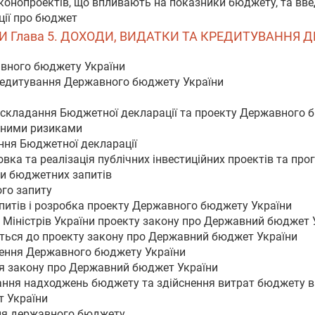
аконопроектів, що впливають на показники бюджету, та вве
ції про бюджет
НИ Глава 5. ДОХОДИ, ВИДАТКИ ТА КРЕДИТУВАННЯ
авного бюджету України
кредитування Державного бюджету України
и складання Бюджетної декларації та проекту Державного 
льними ризиками
ння Бюджетної декларації
овка та реалізація публічних інвестиційних проектів та про
вки бюджетних запитів
го запиту
апитів і розробка проекту Державного бюджету України
 Міністрів України проекту закону про Державний бюджет 
ються до проекту закону про Державний бюджет України
ження Державного бюджету України
я закону про Державний бюджет України
ання надходжень бюджету та здійснення витрат бюджету в 
 України
ння державного бюджету