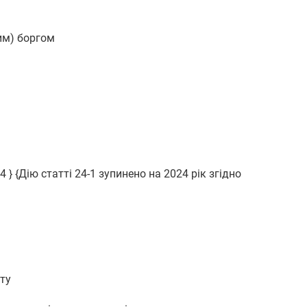
им) боргом
4 } {Дію статті 24-1 зупинено на 2024 рік згідно
ту