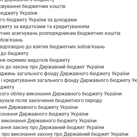
говування бюджетних коштів
бюджету України
го бюджету України за доходами
юджету за видатками та кредитуванням
етних асигнувань розпорядникам бюджетних коштів
обов'язань
 відповідно до взятих бюджетних зобов'язань
в до бюджету
ення окремих видатків бюджету
мін до закону про Державний бюджет України
ходжень загального фонду Державного бюджету України
в і кредитування загального фонду Державного бюджету Ук
юджету
ького обліку виконання Державного бюджету України
хунків після закінчення бюджетного періоду
нання Державного бюджету України
виконання Державного бюджету України
ро виконання Державного бюджету України
онання закону про Державний бюджет України
ту про виконання закону про Державний бюджет України