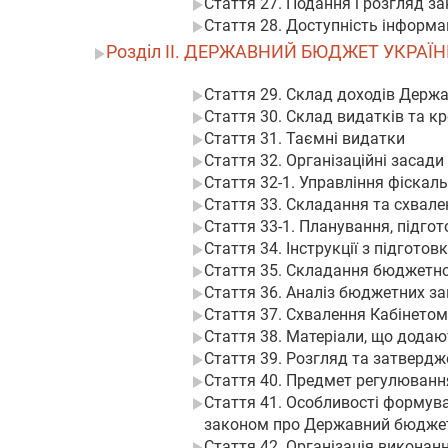
Стаття 27. Подання і розгляд з
Стаття 28. Доступність інформа
Розділ II. ДЕРЖАВНИЙ БЮДЖЕТ УКРАЇ
Стаття 29. Склад доходів Держ
Стаття 30. Склад видатків та 
Стаття 31. Таємні видатки
Стаття 32. Організаційні засад
Стаття 32-1. Управління фіска
Стаття 33. Складання та схвале
Стаття 33-1. Планування, підгот
Стаття 34. Інструкції з підгото
Стаття 35. Складання бюджетно
Стаття 36. Аналіз бюджетних з
Стаття 37. Схвалення Кабінетом
Стаття 38. Матеріали, що дода
Стаття 39. Розгляд та затверд
Стаття 40. Предмет регулюванн
Стаття 41. Особливості формув
законом про Державний бюджет
Стаття 42. Організація викона