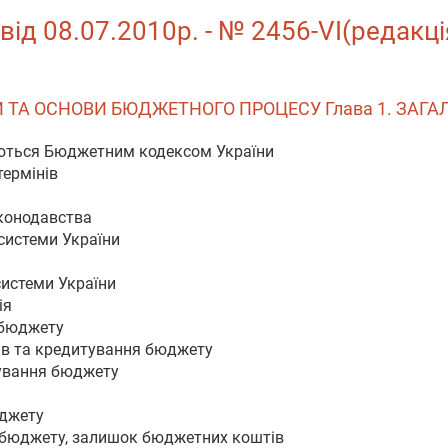
від 08.07.2010р. - № 2456-VI(редакці
И ТА ОСНОВИ БЮДЖЕТНОГО ПРОЦЕСУ Глава 1. ЗАГ
юються Бюджетним кодексом України
термінів
конодавства
системи України
системи України
ія
 бюджету
ків та кредитування бюджету
сування бюджету
юджету
т бюджету, залишок бюджетних коштів