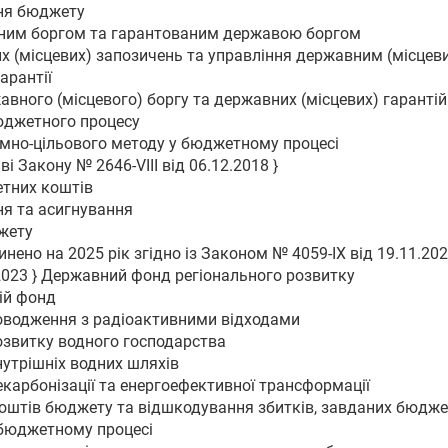
ння бюджету
вним боргом та гарантованим державою боргом
х (місцевих) запозичень та управління державним (місцев
арантії
авного (місцевого) боргу та державних (місцевих) гарантій
бюджетного процесу
амно-цільового методу у бюджетному процесі
і Закону № 2646-VIII від 06.12.2018 }
етних коштів
ня та асигнування
жету
пинено на 2025 рік згідно із Законом № 4059-IX від 19.11.202
.2023 } Державний фонд регіонального розвитку
ій фонд
оводження з радіоактивними відходами
озвитку водного господарства
нутрішніх водних шляхів
карбонізації та енергоефективної трансформації
 коштів бюджету та відшкодування збитків, завданих бюдже
 бюджетному процесі