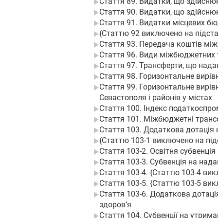
Стаття 89. Видатки, що здійсню
Стаття 90. Видатки, що здійсн
Стаття 91. Видатки місцевих бю
{Статтю 92 виключено на підстав
Стаття 93. Передача коштів мі
Стаття 96. Види міжбюджетних 
Стаття 97. Трансферти, що на
Стаття 98. Горизонтальне вирі
Стаття 99. Горизонтальне вирі
Севастополя і районів у містах
Стаття 100. Індекс податкоспр
Стаття 101. Міжбюджетні тран
Стаття 103. Додаткова дотація
{Статтю 103-1 виключено на підст
Стаття 103-2. Освітня субвенція
Стаття 103-3. Субвенція на на
Стаття 103-4. {Статтю 103-4 вик
Стаття 103-5. {Статтю 103-5 викл
Стаття 103-6. Додаткова дотаці
здоров’я
Стаття 104. Субвенції на утрима