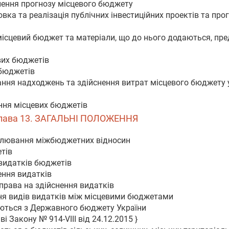
лення прогнозу місцевого бюджету
овка та реалізація публічних інвестиційних проектів та про
місцевий бюджет та матеріали, що до нього додаються, пр
вих бюджетів
 бюджетів
ання надходжень та здійснення витрат місцевого бюджету 
ання місцевих бюджетів
лава 13. ЗАГАЛЬНІ ПОЛОЖЕННЯ
гулювання міжбюджетних відносин
тів
 видатків бюджетів
ення видатків
права на здійснення видатків
ння видів видатків між місцевими бюджетами
юються з Державного бюджету України
і Закону № 914-VIII від 24.12.2015 }