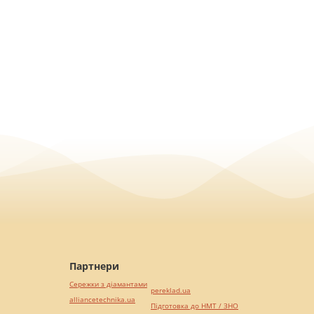
Партнери
Сережки з діамантами
pereklad.ua
alliancetechnika.ua
Підготовка до НМТ / ЗНО