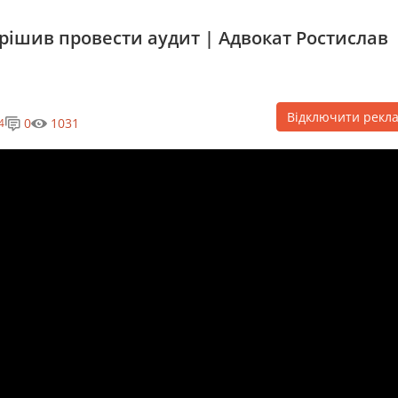
рішив провести аудит | Адвокат Ростислав
Відключити рекл
0
1031
4