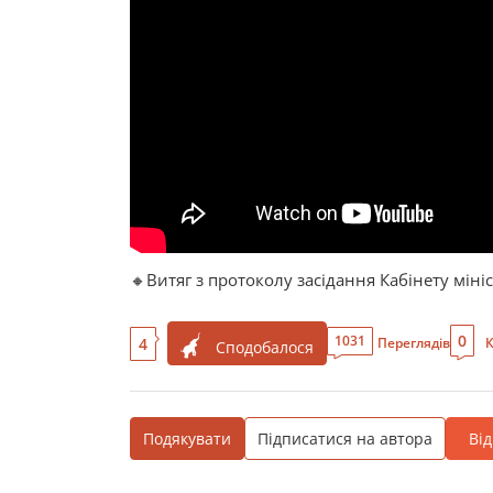
🔸Витяг з протоколу засідання Кабінету мініст
0
1031
4
Переглядів
К
Сподобалося
Подякувати
Підписатися на автора
Ві