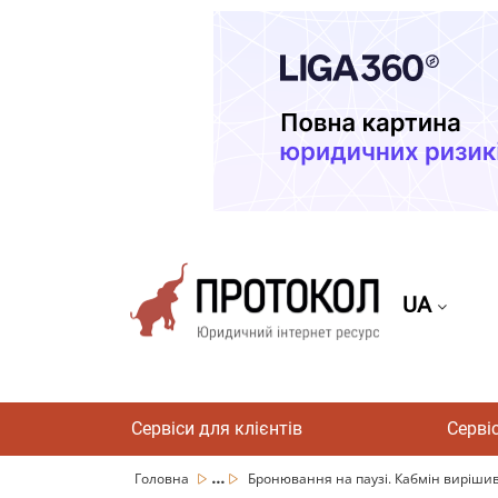
UA
Сервіси для клієнтів
Серві
...
Головна
Бронювання на паузі. Кабмін вирішив 