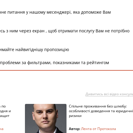
чне питання у нашому месенджері, яка допоможе Вам
есь з ним через екран , щоб отримати послугу Вам не потрібно
римайте найвигіднішу пропозицію
 проблеми за фильтрами, показниками та рейтингом
Дивитись всі відео консуль
 по
Спільне проживання без шлюбу:
одня и
особливості доведення та юридичні
защит
ризики
на
Автор:
Лента от Протокола