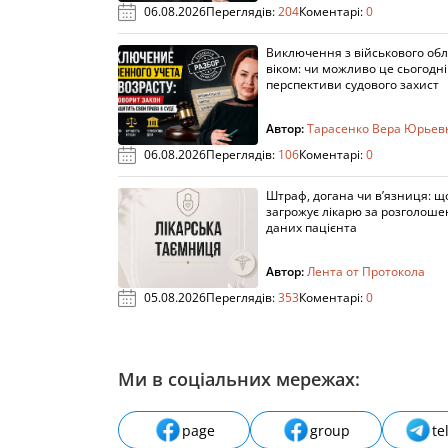
06.08.2026
Переглядів:
204
Коментарі:
0
Виключення з військового облі
віком: чи можливо це сьогодні 
перспективи судового захист
Автор:
Тарасенко Вера Юрьев
06.08.2026
Переглядів:
106
Коментарі:
0
Штраф, догана чи в’язниця: щ
загрожує лікарю за розголош
даних пацієнта
Автор:
Лента от Протокола
05.08.2026
Переглядів:
353
Коментарі:
0
Ми в соціальних мережах:
page
group
te