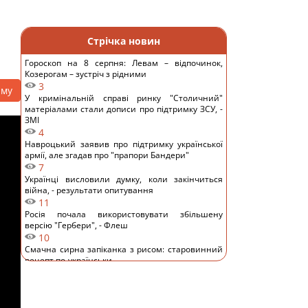
Стрічка новин
Гороскоп на 8 серпня: Левам – відпочинок,
Козерогам – зустріч з рідними
3
аму
У кримінальній справі ринку "Столичний"
матеріалами стали дописи про підтримку ЗСУ, -
ЗМІ
4
Навроцький заявив про підтримку української
армії, але згадав про "прапори Бандери"
7
Українці висловили думку, коли закінчиться
війна, - результати опитування
11
Росія почала використовувати збільшену
версію "Гербери", - Флеш
10
Смачна сирна запіканка з рисом: старовинний
рецепт по-українськи
12
Дантес показався з новою коханою (фото)
12