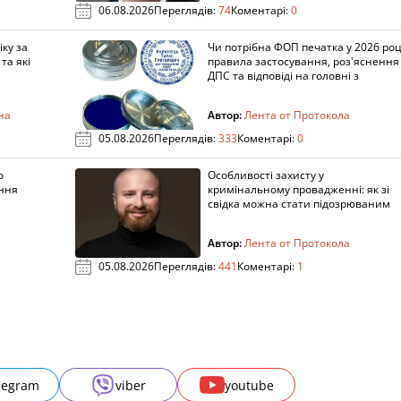
06.08.2026
Переглядів:
74
Коментарі:
0
ку за
Чи потрібна ФОП печатка у 2026 роц
та які
правила застосування, роз'яснення
ДПС та відповіді на головні з
на
Автор:
Лента от Протокола
05.08.2026
Переглядів:
333
Коментарі:
0
о
Особливості захисту у
ення
кримінальному провадженні: як зі
свідка можна стати підозрюваним
Автор:
Лента от Протокола
05.08.2026
Переглядів:
441
Коментарі:
1
legram
viber
youtube