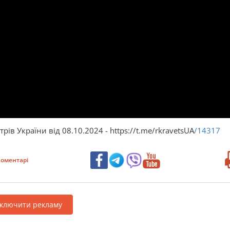
рів України від 08.10.2024 - https://t.me/rkravetsUA
/14317
оментарі
дключити рекламу