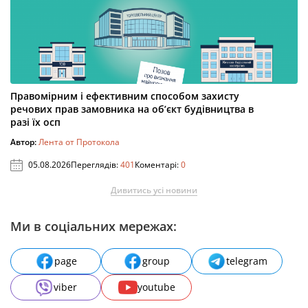
Правомірним і ефективним способом захисту
речових прав замовника на об’єкт будівництва в
разі їх осп
Автор:
Лента от Протокола
05.08.2026
Переглядів:
401
Коментарі:
0
Дивитись усі новини
Ми в соціальних мережах:
page
group
telegram
viber
youtube