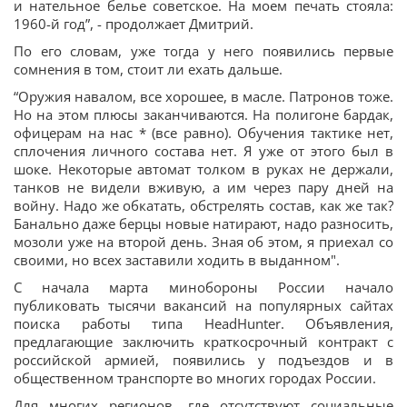
и нательное белье советское. На моем печать стояла:
1960-й год”, - продолжает Дмитрий.
По его словам, уже тогда у него появились первые
сомнения в том, стоит ли ехать дальше.
“Оружия навалом, все хорошее, в масле. Патронов тоже.
Но на этом плюсы заканчиваются. На полигоне бардак,
офицерам на нас * (все равно). Обучения тактике нет,
сплочения личного состава нет. Я уже от этого был в
шоке. Некоторые автомат толком в руках не держали,
танков не видели вживую, а им через пару дней на
войну. Надо же обкатать, обстрелять состав, как же так?
Банально даже берцы новые натирают, надо разносить,
мозоли уже на второй день. Зная об этом, я приехал со
своими, но всех заставили ходить в выданном".
С начала марта минобороны России начало
публиковать тысячи вакансий на популярных сайтах
поиска работы типа HeadHunter. Объявления,
предлагающие заключить краткосрочный контракт с
российской армией, появились у подъездов и в
общественном транспорте во многих городах России.
Для многих регионов, где отсутствуют социальные