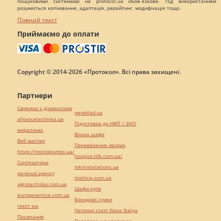
пошуковими системами на protocol.ua обов`язкове. Під використанням
розуміється копіювання, адаптація, рерайтинг, модифікація тощо.
Повний текст
Приймаємо до оплати
Copyright © 2014-2026 «Протокол». Всі права захищені.
Партнери
Сережки з діамантами
pereklad.ua
alliancetechnika.ua
Підготовка до НМТ / ЗНО
миралинкс
Винна шафа
Веб мастер
Перевезення хворих
https://motokosmos.ua/
hospice-life.com.ua/
Синтезатори
mk-translations.ua
perevod.agency
maltina.com.ua
agrotechnika.com.ua
Шафи купе
europeservice.com.ua
Брендові сумки
текст юа
Натяжні стелі Nova Stelya
Посилання
Перевезення хворих за