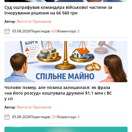
Суд оштрафував командира військової частини за
ігнорування рішення на 66 560 грн
Автор:
Лента от Протокола
05.08.2026
Переглядів:
426
Коментарі:
0
Чоловік помер, але позика залишилася: як фраза
«на його розсуд» коштувала дружині $1,1 млн ( ВС
у сп
Автор:
Лента от Протокола
05.08.2026
Переглядів:
533
Коментарі:
0