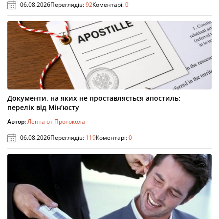
06.08.2026
Переглядів:
92
Коментарі:
0
Документи, на яких не проставляється апостиль:
перелік від Мін’юсту
Автор:
Лента от Протокола
06.08.2026
Переглядів:
119
Коментарі:
0