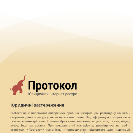
Юридичні застереження
Protocol.ua є власником авторських прав на інформацію, розміщену на веб -
сторінках даного ресурсу, якщо не вказано інше. Під інформацією розуміються
тексти, коментарі, статті, фотозображення, малюнки, ящик-шота, скани, відео,
аудіо, інші матеріали. При використанні матеріалів, розміщених на веб -
сторінках «Протокол» наявність гіперпосилання відкритого для індексації