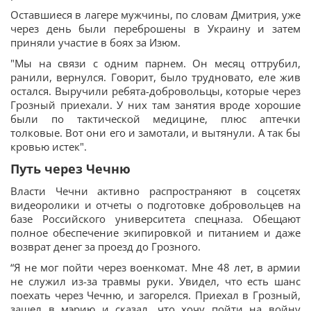
Оставшиеся в лагере мужчины, по словам Дмитрия, уже
через день были переброшены в Украину и затем
приняли участие в боях за Изюм.
"Мы на связи с одним парнем. Он месяц оттрубил,
ранили, вернулся. Говорит, было трудновато, еле жив
остался. Выручили ребята-добровольцы, которые через
Грозный приехали. У них там занятия вроде хорошие
были по тактической медицине, плюс аптечки
толковые. Вот они его и замотали, и вытянули. А так бы
кровью истек".
Путь через Чечню
Власти Чечни активно распространяют в соцсетях
видеоролики и отчеты о подготовке добровольцев на
базе Российского университета спецназа. Обещают
полное обеспечение экипировкой и питанием и даже
возврат денег за проезд до Грозного.
“Я не мог пойти через военкомат. Мне 48 лет, в армии
не служил из-за травмы руки. Увидел, что есть шанс
поехать через Чечню, и загорелся. Приехал в Грозный,
зашел в мэрию и сказал, что хочу пойти на войну