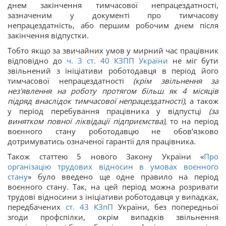
днем закінчення тимчасової непрацездатності,
зазначеним у документі про тимчасову
непрацездатність, або першим робочим днем після
закінчення відпустки.
Тобто якщо за звичайних умов у мирний час працівник
відповідно до
ч. 3 ст. 40 КЗПП України
не міг бути
звільнений з ініціативи роботодавця в період його
тимчасової непрацездатності
(крім звільнення за
нез'явлення на роботу протягом більш як 4 місяців
підряд внаслідок тимчасової непрацездатності)
, а також
у період перебування працівника у відпустці
(за
винятком повної ліквідації підприємства)
, то на період
воєнного стану роботодавцю не обов’язково
дотримуватись означеної гарантії для працівника.
Також статтею 5 нового Закону України «
Про
організацію трудових відносин в умовах воєнного
стану
» було введено ще одне правило на період
воєнного стану. Так, на цей період можна розривати
трудові відносини з ініціативи роботодавця у випадках,
передбачених
ст.
43
КЗпП
України, без попередньої
згоди профспілки, окрім випадків звільнення