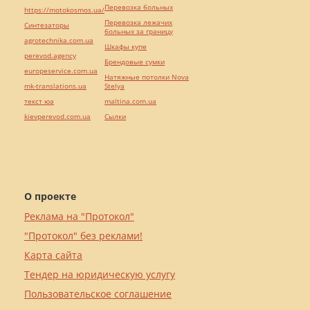
Перевозка больных
https://motokosmos.ua/
Перевозка лежачих
Синтезаторы
больных за границу
agrotechnika.com.ua
Шкафы купе
perevod.agency
Брендовые сумки
europeservice.com.ua
Натяжные потолки Nova
mk-translations.ua
Stelya
текст юа
maltina.com.ua
kievperevod.com.ua
Cылки
О проекте
Реклама на "Протокол"
"Протокол" без реклами!
Карта сайта
Тендер на юридическую услугу
Пользовательское соглашение