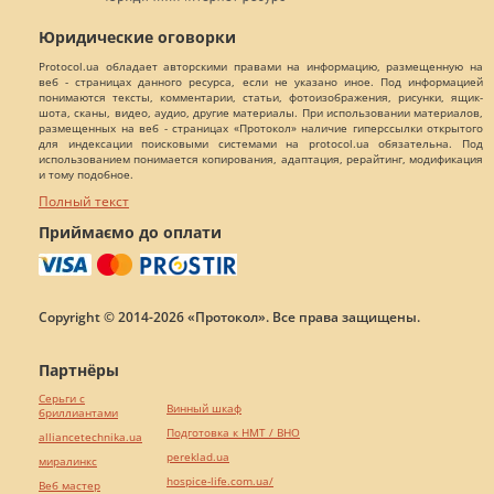
Юридические оговорки
Protocol.ua обладает авторскими правами на информацию, размещенную на
веб - страницах данного ресурса, если не указано иное. Под информацией
понимаются тексты, комментарии, статьи, фотоизображения, рисунки, ящик-
шота, сканы, видео, аудио, другие материалы. При использовании материалов,
размещенных на веб - страницах «Протокол» наличие гиперссылки открытого
для индексации поисковыми системами на protocol.ua обязательна. Под
использованием понимается копирования, адаптация, рерайтинг, модификация
и тому подобное.
Полный текст
Приймаємо до оплати
Copyright © 2014-2026 «Протокол». Все права защищены.
Партнёры
Серьги с
Винный шкаф
бриллиантами
Подготовка к НМТ / ВНО
alliancetechnika.ua
pereklad.ua
миралинкс
hospice-life.com.ua/
Веб мастер