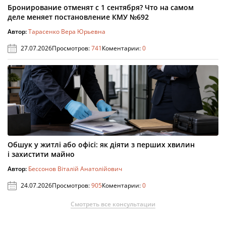
Бронирование отменят с 1 сентября? Что на самом
деле меняет постановление КМУ №692
Автор:
Тарасенко Вера Юрьевна
27.07.2026
Просмотров:
741
Коментарии:
0
Обшук у житлі або офісі: як діяти з перших хвилин
і захистити майно
Автор:
Бессонов Віталій Анатолійович
24.07.2026
Просмотров:
905
Коментарии:
0
Смотреть все консультации