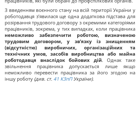
працівників, які були обрані до профспілкових органів.
З введенням воєнного стану на всій території України у
роботодавця з’явилася ще одна додаткова підстава для
розірвання трудового договору з окремими категоріями
працівників, зокрема, у тих випадках, коли працівника
неможливо забезпечити роботою, визначеною
трудовим договором, у зв’язку із знищенням
(відсутністю) виробничих, організаційних та
технічних умов, засобів виробництва або майна
роботодавця внаслідок бойових дій
. Однак таке
звільнення працівника допускається лише якщо
неможливо перевести працівника за його згодою на
іншу роботу
(див. ст.
41
КЗпП
України)
.