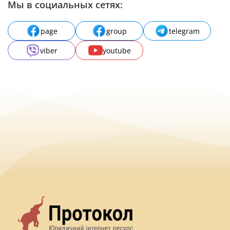
Мы в социальных сетях:
page
group
telegram
viber
youtube