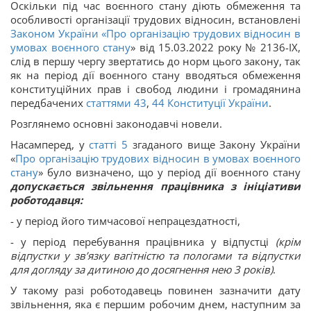
Оскільки під час воєнного стану діють обмеження та
особливості організації трудових відносин, встановлені
Законом України «
Про організацію трудових відносин в
умовах воєнного стану
» від 15.03.2022 року № 2136-IX,
слід в першу чергу звертатись до норм цього закону, так
як на період дії воєнного стану вводяться обмеження
конституційних прав і свобод людини і громадянина
передбачених
статтями 43
,
44
Конституції України
.
Розглянемо основні законодавчі новели.
Насамперед, у
статті 5
згаданого вище Закону України
«
Про організацію трудових відносин в умовах воєнного
стану
» було визначено, що у період дії воєнного стану
допускається звільнення працівника з ініціативи
роботодавця:
- у період його тимчасової непрацездатності,
- у період перебування працівника у відпустці
(крім
відпустки у зв’язку вагітністю та пологами та відпустки
для догляду за дитиною до досягнення нею 3 років)
.
У такому разі роботодавець повинен зазначити дату
звільнення, яка є першим робочим днем, наступним за