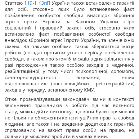
Статтею
119-1
КЗпП
України також встановлено гарантії
для осіб, стосовно яких було встановлено факт
позбавлення особистої свободи внаслідок збройної
агресії проти України за Законом України «Про
соціальний і правовий захист осіб, стосовно яких
встановлено факт позбавлення особистої свободи
внаслідок збройної агресії проти України, та членів їхніх
сімей». За такими особами також зберігається місце
роботи (посада) протягом усього періоду позбавлення
свободи, а також протягом 6 місяців з дня звільнення у
разі проходження такою особою заходів з медичної,
реабілітаційної, у тому числі психологічної, допомоги,
санаторно-курортного лікування, інших
відновлювальних (постізоляційних, реінтеграційних)
заходів у порядку, встановленому КМУ.
Отже, проаналізувавши законодавчі зміни в контексті
звільнення працівників з роботи під час воєнного
стану, можна дійти висновку, що вони були спрямовані
не тільки на обмеження конституційних прав та свобод
людини, але також і на введення додаткових гарантій,
спрямованих на захист права особи на працю, на
скільки це можливо зробити в умовах війни.