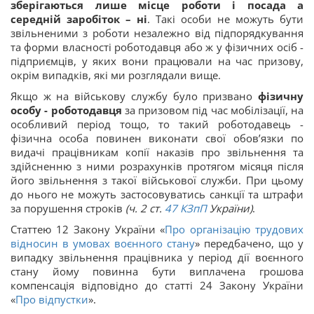
зберігаються лише місце роботи і посада а
середній заробіток – ні
. Такі особи не можуть бути
звільненими з роботи незалежно від підпорядкування
та форми власності роботодавця або ж у фізичних осіб -
підприємців, у яких вони працювали на час призову,
окрім випадків, які ми розглядали вище.
Якщо ж на військову службу було призвано
фізичну
особу - роботодавця
за призовом під час мобілізації, на
особливий період тощо, то такий роботодавець -
фізична особа повинен виконати свої обов’язки по
видачі працівникам копії наказів про звільнення та
здійсненню з ними розрахунків протягом місяця після
його звільнення з такої військової служби. При цьому
до нього не можуть застосовуватись санкції та штрафи
за порушення строків
(ч. 2 ст.
47
КЗпП
України)
.
Статтею 12 Закону України «
Про організацію трудових
відносин в умовах воєнного стану
» передбачено, що у
випадку звільнення працівника у період дії воєнного
стану йому повинна бути виплачена грошова
компенсація відповідно до статті 24 Закону України
«
Про відпустки
».