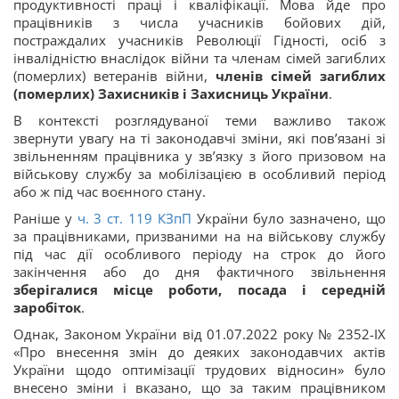
продуктивності праці і кваліфікації. Мова йде про
працівників з числа учасників бойових дій,
постраждалих учасників Революції Гідності, осіб з
інвалідністю внаслідок війни та членам сімей загиблих
(померлих) ветеранів війни,
членів сімей загиблих
(померлих) Захисників і Захисниць України
.
В контексті розглядуваної теми важливо також
звернути увагу на ті законодавчі зміни, які пов’язані зі
звільненням працівника у зв’язку з його призовом на
військову службу за мобілізацією в особливий період
або ж під час воєнного стану.
Раніше у
ч. 3 ст.
119
КЗпП
України було зазначено, що
за працівниками, призваними на на військову службу
під час дії особливого періоду на строк до його
закінчення або до дня фактичного звільнення
зберігалися місце роботи, посада і середній
заробіток
.
Однак, Законом України від 01.07.2022 року № 2352-IX
«Про внесення змін до деяких законодавчих актів
України щодо оптимізації трудових відносин» було
внесено зміни і вказано, що за таким працівником