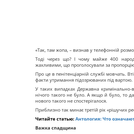
«Так, там жопа, – визнав у телефонній розмов
Тоді через що? І чому майже 400 народ
жахливими, що проголосували за пропорцію: 
Про це в пенітенціарній службі мовчать. Вті
факти утримання підозрюваних під вартою.
У таких випадках Державна кримінально-в
нічого такого не було. А якщо й було, то д
нового такого не спостерігалося.
Приблизно так минає третій рік «рішучих ре
Читайте статью:
Антология: Что означаю
Важка спадщина