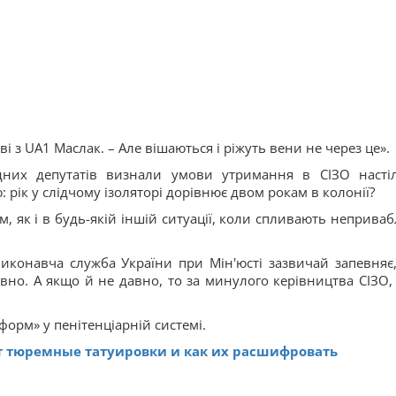
і з UA1 Маслак. – Але вішаються і ріжуть вени не через це».
них депутатів визнали умови утримання в СІЗО насті
рік у слідчому ізоляторі дорівнює двом рокам в колонії?
м, як і в будь-якій іншій ситуації, коли спливають неприваб
иконавча служба України при Мін'юсті зазвичай запевняє
авно. А якщо й не давно, то за минулого керівництва СІЗО, 
форм» у пенітенціарній системі.
т тюремные татуировки и как их расшифровать