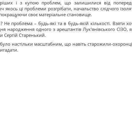
таріших і з купою проблем, що залишилися від поперед
оч якось ці проблеми розгрібати, начальство слідчого ізоля
 покращуючи своє матеріальне становище.
Не проблема – будь-які та в будь-якій кількості. Взяти хо
Дня народження одного з арештантів Лук'янівського СІЗО, я
и Сергій Старенький.
о було настільки масштабним, що навіть старожили-охоронці,
ригадати.