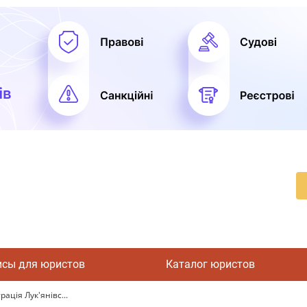
исы для юристов
Каталог юристов
ація Лук'янівс...