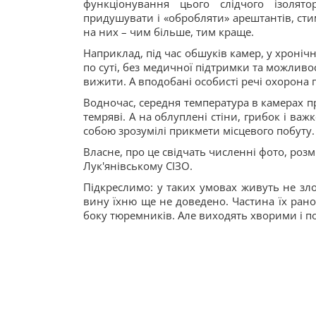
функціонування цього слідчого ізоля
придушувати і «обробляти» арештантів, сти
на них – чим більше, тим краще.
Наприклад, під час обшуків камер, у хрон
по суті, без медичної підтримки та можливо
вижити. А вподобані особисті речі охорона п
Водночас, середня температура в камерах пр
темряві. А на облуплені стіни, грибок і важк
собою зрозумілі прикмети місцевого побуту.
Власне, про це свідчать численні фото, розм
Лук'янівському СІЗО.
Підкреслимо: у таких умовах живуть не зло
вину їхню ще не доведено. Частина їх рано
боку тюремників. Але виходять хворими і п