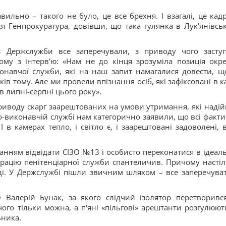
ильно – такого не було, це все брехня. І взагалі, це кадр
ася Генпрокуратура, довівши, що така гулянка в Лук'янівсь
з Держслужби все заперечували, з приводу чого засту
му з інтерв'ю: «Нам не до кінця зрозуміла позиція окр
онавчої служби, які на наш запит намагалися довести, щ
оків тому. Але ми провели впізнання осіб, які зафіксовані в к
в липні-серпні цього року».
 приводу скарг заарештованих на умови утримання, які наді
о-виконавчій службі нам категорично заявили, що всі факти
І в камерах тепло, і світло є, і заарештовані задоволені, 
ханням відвідати СІЗО №13 і особисто переконатися в ідеал
рацію пенітенціарної служби спантеличив. Причому настіл
ді. У Держслужбі пішли звичним шляхом – все заперечуват
 Валерій Бунак, за якого слідчий ізолятор перетворивс
чого тільки можна, а п'яні «пільгові» арештанти розгулюют
ьника.