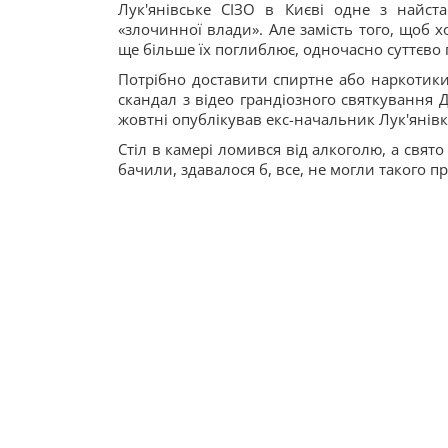
Лук'янівське СІЗО в Києві одне з найс
«злочинної влади». Але замість того, щоб х
ще більше їх поглиблює, одночасно суттєво
Потрібно доставити спиртне або наркотики? 
скандал з відео грандіозного святкування 
жовтні опублікував екс-начальник Лук'янівк
Стіл в камері ломився від алкоголю, а свят
бачили, здавалося б, все, не могли такого п