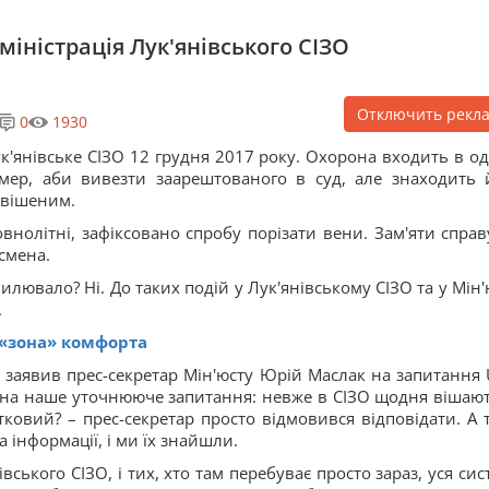
іністрація Лук'янівського СІЗО
Отключить рекл
0
1930
к'янівське СІЗО 12 грудня 2017 року. Охорона входить в од
мер, аби вивезти заарештованого в суд, але знаходить 
вішеним.
внолітні, зафіксовано спробу порізати вени. Зам'яти справ
дсмена.
илювало? Ні. До таких подій у Лук'янівському СІЗО та у Мін'
.
«зона» комфорта
 – заявив прес-секретар Мін'юсту Юрій Маслак на запитання 
 А на наше уточнююче запитання: невже в СІЗО щодня вішают
тковий? – прес-секретар просто відмовився відповідати. А 
інформації, і ми їх знайшли.
ського СІЗО, і тих, хто там перебуває просто зараз, уся сис