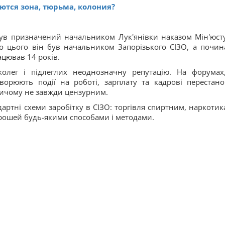
ются зона, тюрьма, колония?
ув призначений начальником Лук'янівки наказом Мін'юсту
о цього він був начальником Запорізького СІЗО, а почин
ацював 14 років.
колег і підлеглих неоднозначну репутацію. На форумах
ворюють події на роботі, зарплату та кадрові перестано
ричому не завжди цензурним.
артні схеми заробітку в СІЗО: торгівля спиртним, наркотик
рошей будь-якими способами і методами.