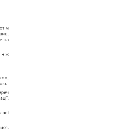
отім
шив,
е на
 ніж
ком,
тою.
ереч
ції.
лаві
ися.