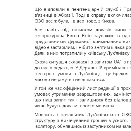
Що відповіли в пенітенціарній службі? Прав
в'язниці в Абхазії. Тоді в справу включил
СІЗО все ж була, і відео нове, з Києва.
Але навіть під натиском доказів чини 
генпрокурора Євген Єнін зауважив в одно
представників Державної кримінально-вик
відео є застарілим, і нібито знятим кілька р
Деякі з них потрапили у київську Лук'янівку 
Схожа ситуація склалася і з запитом UA1 з
до нас в редакцію. У Державній кримінальн
нестерпні умови в Лук'янівці – це брехня. 
масово не ріжуть і не вішаються.
У той же час офіційний лист редакції з про
умовах утримання заарештованих, адмініст
що наш запит так і залишився без відпові
якщо будуть докази, просто мовчати.
Мовчить і начальник Лук'янівського СІЗО
структуру з викачування грошей з усього, 
ізолятору, обнявшись із заступником начал