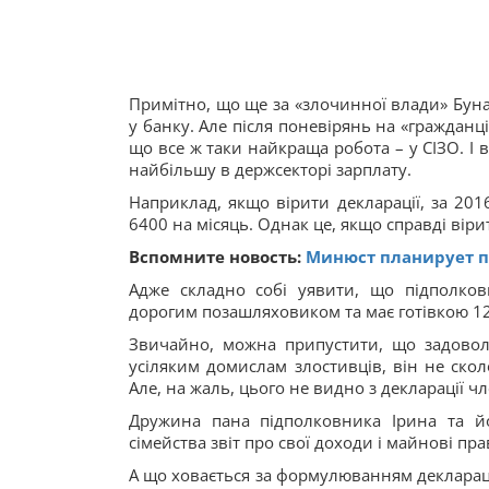
Примітно, що ще за «злочинної влади» Бунак
у банку. Але після поневірянь на «гражданц
що все ж таки найкраща робота – у СІЗО. І 
найбільшу в держсекторі зарплату.
Наприклад, якщо вірити декларації, за 201
6400 на місяць. Однак це, якщо справді віри
Вспомните новость:
Минюст планирует пр
Адже складно собі уявити, що підполко
дорогим позашляховиком та має готівкою 120
Звичайно, можна припустити, що задовол
усіляким домислам злостивців, він не скол
Але, на жаль, цього не видно з декларації чле
Дружина пана підполковника Ірина та й
сімейства звіт про свої доходи і майнові пр
А що ховається за формулюванням декларації