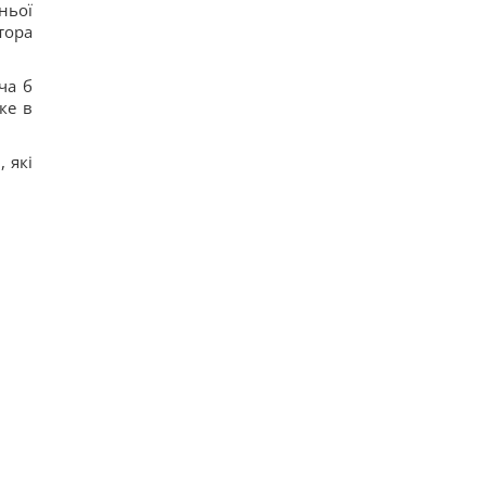
ньої
тора
ча б
ке в
 які