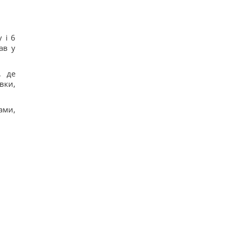
 і 6
ав у
, де
вки,
ами,