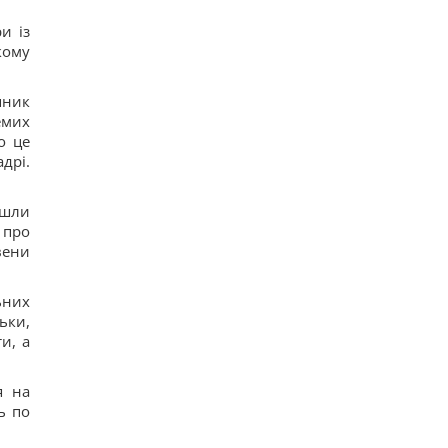
и із
кому
пник
емих
о це
адрі.
йшли
 про
вени
ьних
ьки,
и, а
я на
ь по