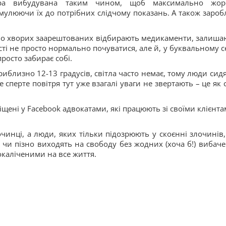
тора вибудувана таким чином, щоб максимально жор
мулюючи їх до потрібних слідчому показань. А також зароб
ічно хворих заарештованих відбирають медикаменти, залиша
сті не просто нормально почуватися, але й, у буквальному се
росто забирає собі.
иблизно 12-13 градусів, світла часто немає, тому люди сидя
е сперте повітря тут уже взагалі уваги не звертають – це як
іщені у Facebook адвокатами, які працюють зі своїми клієнта
чинці, а люди, яких тільки підозрюють у скоєнні злочинів,
 чи пізно виходять на свободу без жодних (хоча б!) вибаче
окаліченими на все життя.