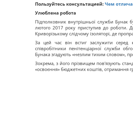
Пользуйтесь консультацией:
Чем отлича
Улюблена робота
Підполковник внутрішньої служби Бунак б
лютого 2017 року приступив до роботи. Д
Криворізькому слідчому ізоляторі, де пропр
За цей час він встиг заслужити серед 
співробітники пенітенціарної служби обго
Бунака згадують «незлим тихим словом», п
Зокрема, з його прізвищем пов'язують станд
«освоєння» бюджетних коштів, отримання г