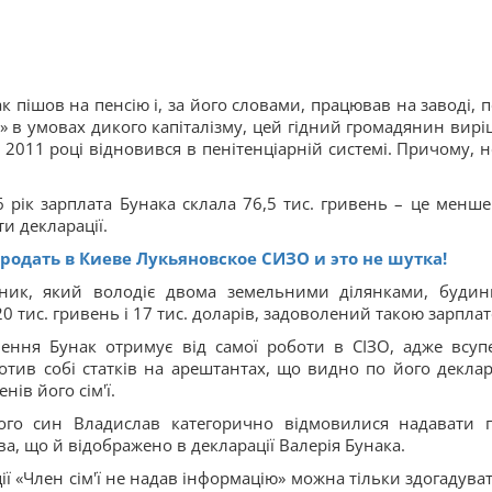
 пішов на пенсію і, за його словами, працював на заводі, п
і» в умовах дикого капіталізму, цей гідний громадянин вирі
в 2011 році відновився в пенітенціарній системі. Причому, н
6 рік зарплата Бунака склала 76,5 тис. гривень – це менше
ти декларації.
одать в Киеве Лукьяновское СИЗО и это не шутка!
вник, який володіє двома земельними ділянками, будин
 тис. гривень і 17 тис. доларів, задоволений такою зарпла
ення Бунак отримує від самої роботи в СІЗО, адже всуп
отив собі статків на арештантах, що видно по його деклара
нів його сім'ї.
ого син Владислав категорично відмовилися надавати г
ава, що й відображено в декларації Валерія Бунака.
 «Член сім'ї не надав інформацію» можна тільки здогадуват