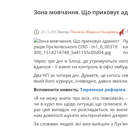
Зона мовчання. Що приховує адм
25.12.2017
Автор:
Понзель Марина Генадіївна
1
Лу
ка
по
Через три дні в блоці, де утримуються непо
вдалося – її взяли на контроль в офісі омбу
Два НП за чотири дні. Думаєте, це когось схв
який його курирує, очевидно, давно звикли
Вспомните новость:
Тюремная реформа: 
«Я не можу знати про всіх, хто повісився»,
чи в курсі він щодо ситуації, що склалася.
раз цей випадок не розглядається, як виня
нам довелося шукати альтернативні джерела 
За словами людей, які вже вийшли з Лук'янів