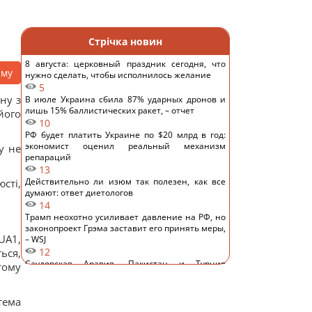
Стрічка новин
8 августа: церковный праздник сегодня, что
аму
нужно сделать, чтобы исполнилось желание
5
ну з
В июле Украина сбила 87% ударных дронов и
лишь 15% баллистических ракет, – отчет
його
10
РФ будет платить Украине по $20 млрд в год:
экономист оценил реальный механизм
у не
репараций
13
Действительно ли изюм так полезен, как все
юсті,
думают: ответ диетологов
14
Трамп неохотно усиливает давление на РФ, но
законопроект Грэма заставит его принять меры,
UA1,
– WSJ
12
ься,
Саудовская Аравия, Пакистан и Турция
тому
заключили соглашение о взаимной обороне, –
Reuters
13
тема
Россия предлагает иностранным заказчикам