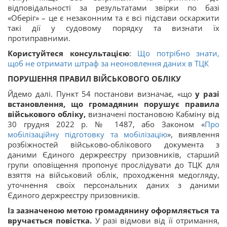
відповідальності за результатами звірки по базі
«Оберіг» – це є незаконним та є всі підстави оскаржити
такі дії у судовому порядку та визнати їх
протиправними.
Користуйтеся консультацією
:
Що потрібно знати,
щоб не отримати штраф за неоновлення даних в ТЦК
ПОРУШЕННЯ ПРАВИЛ ВІЙСЬКОВОГО ОБЛІКУ
Йдемо далі. Пункт 54 постанови визначає, «що
у разі
встановлення, що громадянин порушує правила
військового обліку,
визначені постановою Кабміну від
30 грудня 2022 р. № 1487, або Законом «
Про
мобілізаційну підготовку та мобілізацію
», виявлення
розбіжностей військово-облікового документа з
даними Єдиного держреєстру призовників, старший
групи оповіщення пропонує прослідувати до ТЦК для
взяття на військовий облік, проходження медогляду,
уточнення своїх персональних даних з даними
Єдиного держреєстру призовників.
Із зазначеною метою громадянину оформляється та
вручається повістка.
У разі відмови від її отримання,