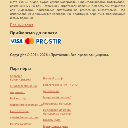
шота, сканы, видео, аудио, другие материалы. При использовании материалов,
размещенных на веб - страницах «Протокол» наличие гиперссылки открытого
для индексации поисковыми системами на protocol.ua обязательна. Под
использованием понимается копирования, адаптация, рерайтинг, модификация
и тому подобное.
Полный текст
Приймаємо до оплати
Copyright © 2014-2026 «Протокол». Все права защищены.
Партнёры
Серьги с
Винный шкаф
бриллиантами
Подготовка к НМТ / ВНО
alliancetechnika.ua
pereklad.ua
миралинкс
hospice-life.com.ua/
Веб мастер
Перевозка больных
https://motokosmos.ua/
Перевозка лежачих
Синтезаторы
больных за границу
agrotechnika.com.ua
Шкафы купе
perevod.agency
Брендовые сумки