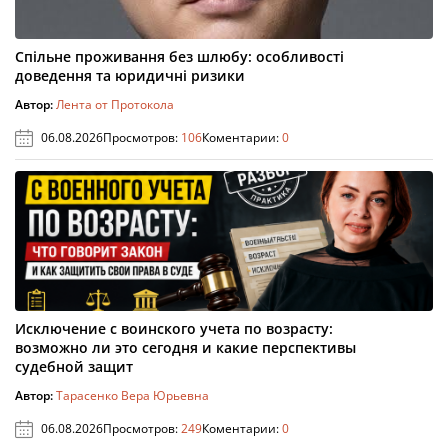
Спільне проживання без шлюбу: особливості
доведення та юридичні ризики
Автор:
Лента от Протокола
06.08.2026
Просмотров:
106
Коментарии:
0
Исключение с воинского учета по возрасту:
возможно ли это сегодня и какие перспективы
судебной защит
Автор:
Тарасенко Вера Юрьевна
06.08.2026
Просмотров:
249
Коментарии:
0