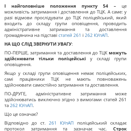
І найголовніше положення пункту 54 –
це
можливість затримання і доставлення до ТЦК. А саме: у
разі відмови прослідувати до ТЦК поліцейський, який
входить до складу групи оповіщення, проводить
адміністративне затримання та доставлення
громадянина на підставі
статей 261
і
262
КУпАП
.
НА ЩО СЛІД ЗВЕРНУТИ УВАГУ
:
ПО-ПЕРШЕ, затримання та доставлення до ТЦК
можуть
здійснювати тільки поліцейські
у складі групи
оповіщення.
Якщо у складі групи оповіщення немає поліцейських,
самі працівники ТЦК не мають повноважень
здійснювати самостійно затримання та доставлення.
ПО-ДРУГЕ, адміністративне затримання може
здійснюватись виключно згідно з вимогами статей 261
та
262
КУпАП
.
Що це означає?
Відповідно до ст.
261
КУпАП
поліцейський складає
протокол затримання та зазначає час.
Строк