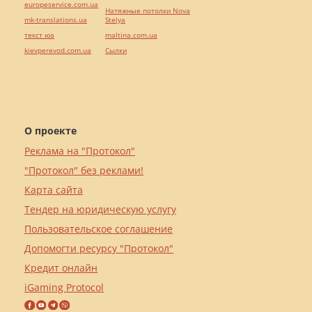
europeservice.com.ua
Натяжные потолки Nova
mk-translations.ua
Stelya
текст юа
maltina.com.ua
kievperevod.com.ua
Cылки
О проекте
Реклама на "Протокол"
"Протокол" без реклами!
Карта сайта
Тендер на юридическую услугу
Пользовательское соглашение
Допомогти ресурсу "Протокол"
Кредит онлайн
iGaming Protocol