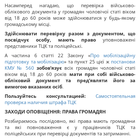
Насамперед нагадаю, що перевірка військово-
облікового документа у громадян чоловічої статі віком
від 18 до 60 років може здійснюватися у будь-якому
громадському місці.
Здійснювати перевірку разом з документом, що
посвідчує особу, мають право
уповноважені
представники ТЦК та поліцейські.
А частина 6 статті 22 Закону «
Про мобілізаційну
підготовку та мобілізацію
» та пункт 25 цієї ж
постанови
КМУ № 560
зобов’язує
всіх громадян чоловічої статі
віком від 18 до 60 років
мати при собі військово-
обліковий документ та пред’являти його за
вимогою вказаних осіб
.
Пользуйтесь консультацией:
Самостоятельная
проверка наличия штрафа ТЦК
ЗАХОДИ ОПОВІЩЕННЯ: ПРАВА ГРОМАДЯН
Розбираємось послідовно, які права мають громадяни
та які повноваження є у працівників ТЦК та
поліцейських при перевірці документів та затриманні.