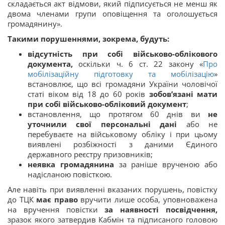
складається акт відмови, який підписується не менш як
двома членами групи оповіщення та оголошується
громадянину».
Такими порушеннями, зокрема, будуть:
відсутність при собі військово-облікового
документа,
оскільки ч. 6 ст. 22 закону «
Про
мобілізаційну підготовку та мобілізацію
»
встановлює, що всі громадяни України чоловічої
статі віком від 18 до 60 років
зобов’язані мати
при собі військово-обліковий документ
;
встановлення, що протягом 60 днів ви
не
уточнили свої персональні дані
або не
перебуваєте на військовому обліку і при цьому
виявлені розбіжності з даними Єдиного
державного реєстру призовників;
неявка громадянина
за раніше врученою або
надісланою повісткою.
Але навіть при виявленні вказаних порушень, повістку
до ТЦК
має право
вручити лише особа, уповноважена
на вручення повістки
за наявності посвідчення,
зразок якого затвердив Кабмін та підписаного головою