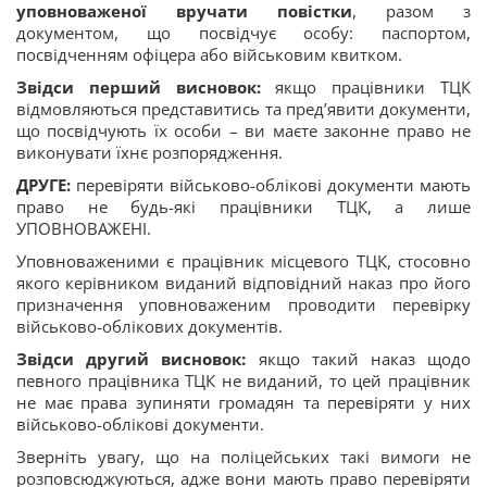
уповноваженої вручати повістки
, разом з
документом, що посвідчує особу: паспортом,
посвідченням офіцера або військовим квитком.
Звідси перший висновок:
якщо працівники ТЦК
відмовляються представитись та пред’явити документи,
що посвідчують їх особи – ви маєте законне право не
виконувати їхнє розпорядження.
ДРУГЕ:
перевіряти військово-облікові документи мають
право не будь-які працівники ТЦК, а лише
УПОВНОВАЖЕНІ.
Уповноваженими є працівник місцевого ТЦК, стосовно
якого керівником виданий відповідний наказ про його
призначення уповноваженим проводити перевірку
військово-облікових документів.
Звідси другий висновок:
якщо такий наказ щодо
певного працівника ТЦК не виданий, то цей працівник
не має права зупиняти громадян та перевіряти у них
військово-облікові документи.
Зверніть увагу, що на поліцейських такі вимоги не
розповсюджуються, адже вони мають право перевіряти