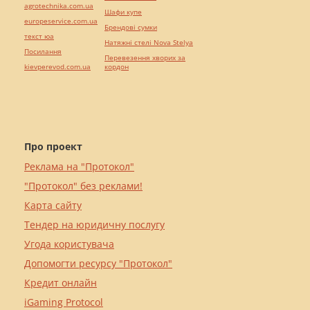
agrotechnika.com.ua
Шафи купе
europeservice.com.ua
Брендові сумки
текст юа
Натяжні стелі Nova Stelya
Посилання
Перевезення хворих за
kievperevod.com.ua
кордон
Про проект
Реклама на "Протокол"
"Протокол" без реклами!
Карта сайту
Тендер на юридичну послугу
Угода користувача
Допомогти ресурсу "Протокол"
Кредит онлайн
iGaming Protocol