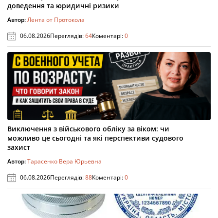
доведення та юридичні ризики
Автор:
Лента от Протокола
06.08.2026
Переглядів:
64
Коментарі:
0
Виключення з військового обліку за віком: чи
можливо це сьогодні та які перспективи судового
захист
Автор:
Тарасенко Вера Юрьевна
06.08.2026
Переглядів:
88
Коментарі:
0