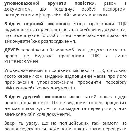
уповноваженої вручати повістки
, разом з
документом, що посвідчує особу: паспортом,
посвідченням офіцера або військовим квитком.
Звідси перший висновок:
якщо працівники ТЦК
відмовляються представитись та пред’явити документи,
що посвідчують їх особи – ви маєте законне право не
виконувати їхнє розпорядження.
ДРУГЕ:
перевіряти військово-облікові документи мають
право не будь-які працівники ТЦК, а лише
УПОВНОВАЖЕНІ.
Уповноваженими є працівник місцевого ТЦК, стосовно
якого керівником виданий відповідний наказ про його
призначення уповноваженим проводити перевірку
військово-облікових документів.
Звідси другий висновок:
якщо такий наказ щодо
певного працівника ТЦК не виданий, то цей працівник
не має права зупиняти громадян та перевіряти у них
військово-облікові документи.
Зверніть увагу, що на поліцейських такі вимоги не
розповсюджуються, адже вони мають право перевіряти