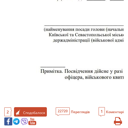
1
22720
2
Переглядів
Коментарі
Сподобалося