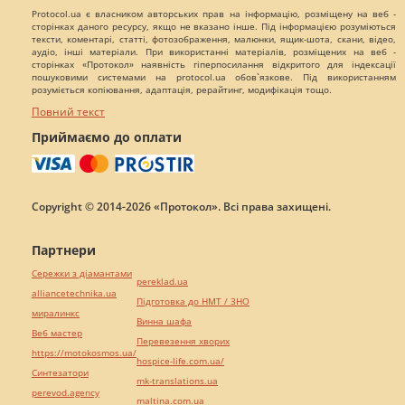
Protocol.ua є власником авторських прав на інформацію, розміщену на веб -
сторінках даного ресурсу, якщо не вказано інше. Під інформацією розуміються
тексти, коментарі, статті, фотозображення, малюнки, ящик-шота, скани, відео,
аудіо, інші матеріали. При використанні матеріалів, розміщених на веб -
сторінках «Протокол» наявність гіперпосилання відкритого для індексації
пошуковими системами на protocol.ua обов`язкове. Під використанням
розуміється копіювання, адаптація, рерайтинг, модифікація тощо.
Повний текст
Приймаємо до оплати
Copyright © 2014-2026 «Протокол». Всі права захищені.
Партнери
Сережки з діамантами
pereklad.ua
alliancetechnika.ua
Підготовка до НМТ / ЗНО
миралинкс
Винна шафа
Веб мастер
Перевезення хворих
https://motokosmos.ua/
hospice-life.com.ua/
Синтезатори
mk-translations.ua
perevod.agency
maltina.com.ua