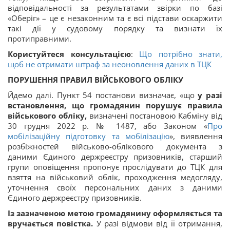
відповідальності за результатами звірки по базі
«Оберіг» – це є незаконним та є всі підстави оскаржити
такі дії у судовому порядку та визнати їх
протиправними.
Користуйтеся консультацією
:
Що потрібно знати,
щоб не отримати штраф за неоновлення даних в ТЦК
ПОРУШЕННЯ ПРАВИЛ ВІЙСЬКОВОГО ОБЛІКУ
Йдемо далі. Пункт 54 постанови визначає, «що
у разі
встановлення, що громадянин порушує правила
військового обліку,
визначені постановою Кабміну від
30 грудня 2022 р. № 1487, або Законом «
Про
мобілізаційну підготовку та мобілізацію
», виявлення
розбіжностей військово-облікового документа з
даними Єдиного держреєстру призовників, старший
групи оповіщення пропонує прослідувати до ТЦК для
взяття на військовий облік, проходження медогляду,
уточнення своїх персональних даних з даними
Єдиного держреєстру призовників.
Із зазначеною метою громадянину оформляється та
вручається повістка.
У разі відмови від її отримання,