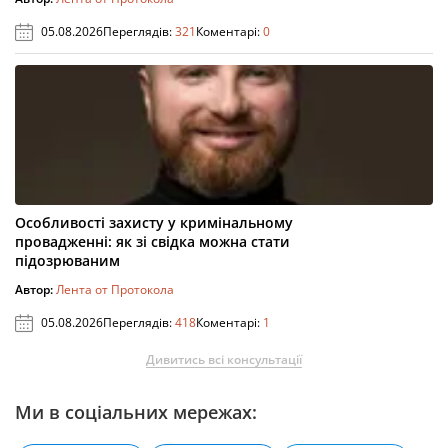
05.08.2026
Переглядів:
321
Коментарі:
0
Особливості захисту у кримінальному
провадженні: як зі свідка можна стати
підозрюваним
Автор:
Лента от Протокола
05.08.2026
Переглядів:
418
Коментарі:
1
Дивитись всі консультації
Ми в соціальних мережах: