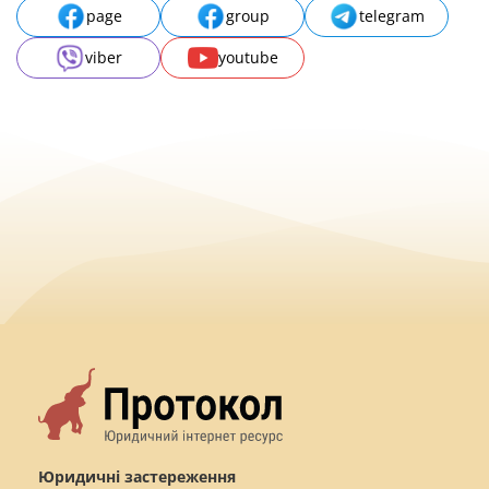
page
group
telegram
viber
youtube
Юридичні застереження