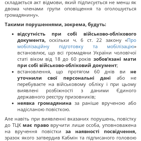
складається акт відмови, який підписується не менш як
двома членами групи оповіщення та оголошується
громадянину».
Такими порушеннями, зокрема, будуть:
відсутність при собі військово-облікового
документа,
оскільки ч. 6 ст. 22 закону «
Про
мобілізаційну підготовку та мобілізацію
»
встановлює, що всі громадяни України чоловічої
статі віком від 18 до 60 років
зобов’язані мати
при собі військово-обліковий документ
;
встановлення, що протягом 60 днів ви
не
уточнили свої персональні дані
або не
перебуваєте на військовому обліку і при цьому
виявлені розбіжності з даними Єдиного
державного реєстру призовників;
неявка громадянина
за раніше врученою або
надісланою повісткою.
Але навіть при виявленні вказаних порушень, повістку
до ТЦК
має право
вручити лише особа, уповноважена
на вручення повістки
за наявності посвідчення,
зразок якого затвердив Кабмін та підписаного головою