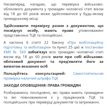
Насамперед нагадаю, що перевірка військово-
облікового документа у громадян чоловічої статі віком
від 18 до 60 років може здійснюватися у будь-якому
громадському місці.
Здійснювати перевірку разом з документом, що
посвідчує особу, мають право
уповноважені
представники ТЦК та поліцейські.
А частина 6 статті 22 Закону «
Про мобілізаційну
підготовку та мобілізацію
» та пункт 25 цієї ж
постанови
КМУ № 560
зобов’язує
всіх громадян чоловічої статі
віком від 18 до 60 років
мати при собі військово-
обліковий документ та пред’являти його за
вимогою вказаних осіб
.
Пользуйтесь консультацией:
Самостоятельная
проверка наличия штрафа ТЦК
ЗАХОДИ ОПОВІЩЕННЯ: ПРАВА ГРОМАДЯН
Розбираємось послідовно, які права мають громадяни
та які повноваження є у працівників ТЦК та
поліцейських при перевірці документів та затриманні.