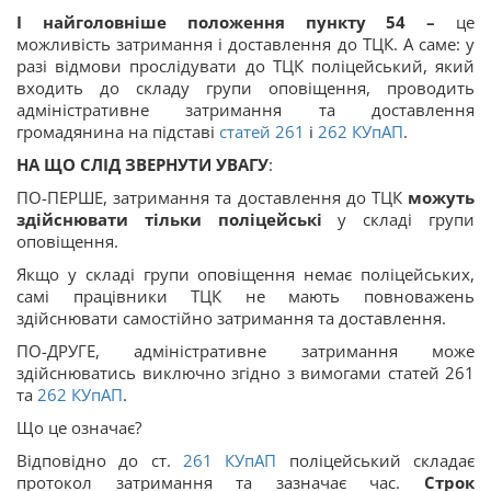
І найголовніше положення пункту 54 –
це
можливість затримання і доставлення до ТЦК. А саме: у
разі відмови прослідувати до ТЦК поліцейський, який
входить до складу групи оповіщення, проводить
адміністративне затримання та доставлення
громадянина на підставі
статей 261
і
262
КУпАП
.
НА ЩО СЛІД ЗВЕРНУТИ УВАГУ
:
ПО-ПЕРШЕ, затримання та доставлення до ТЦК
можуть
здійснювати тільки поліцейські
у складі групи
оповіщення.
Якщо у складі групи оповіщення немає поліцейських,
самі працівники ТЦК не мають повноважень
здійснювати самостійно затримання та доставлення.
ПО-ДРУГЕ, адміністративне затримання може
здійснюватись виключно згідно з вимогами статей 261
та
262
КУпАП
.
Що це означає?
Відповідно до ст.
261
КУпАП
поліцейський складає
протокол затримання та зазначає час.
Строк