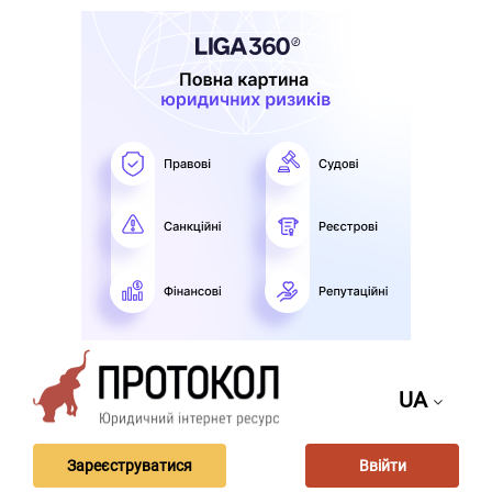
UA
Зареєструватися
Ввійти