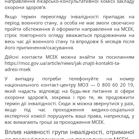
направлення лікарсько-консультативної комісії закладу
охорони здоров’я.
Якщо термін переогляду інвалідності припадає на
період воєнного стану, а особа не має змоги своєчасно
пройти обстеження й оформити направлення на МСЕК,
строк повторного огляду вважається продовженим на
весь час дії воєнного стану та впродовж 6 місяців після
його припинення/скасування.
Дійсні контакти МСЕК можна знайти за посиланням
https://moz.gov.ua/article/news/jak-znajti-kontakti-ta-
adresi-msek
У випадку потреби телефонуйте на номер
національного контакт-центру МОЗ — 0 800 60 20 19,
який надасть відповіді на будь-яке питання зі сфери
охорони здоров’я, зокрема і про те, як продовжити
термін дії інвалідності. Сюди ж можна звернутися у разі,
якщо під час проходження медико-соціальної
експертної комісії порушують ваші права, наприклад, у
вас вимагають гроші за проходження МСЕК.
Вплив наявності групи інвалідності, отриманої