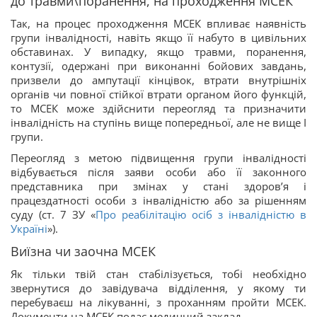
до травми\поранення, на проходження МСЕК
Так, на процес проходження МСЕК впливає наявність
групи інвалідності, навіть якщо її набуто в цивільних
обставинах. У випадку, якщо травми, поранення,
контузії, одержані при виконанні бойових завдань,
призвели до ампутації кінцівок, втрати внутрішніх
органів чи повної стійкої втрати органом його функцій,
то МСЕК може здійснити переогляд та призначити
інвалідність на ступінь вище попередньої, але не вище І
групи.
Переогляд з метою підвищення групи інвалідності
відбувається після заяви особи або її законного
представника при змінах у стані здоров’я і
працездатності особи з інвалідністю або за рішенням
суду (ст. 7 ЗУ «
Про реабілітацію осіб з інвалідністю в
Україні
»).
Виїзна чи заочна МСЕК
Як тільки твій стан стабілізується, тобі необхідно
звернутися до завідувача відділення, у якому ти
перебуваєш на лікуванні, з проханням пройти МСЕК.
Документи на МСЕК подає медичний заклад.