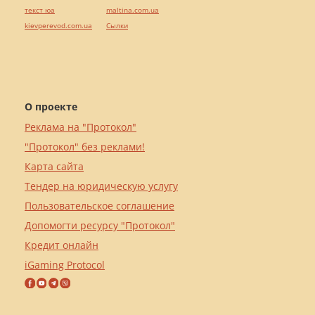
текст юа
maltina.com.ua
kievperevod.com.ua
Cылки
О проекте
Реклама на "Протокол"
"Протокол" без реклами!
Карта сайта
Тендер на юридическую услугу
Пользовательское соглашение
Допомогти ресурсу "Протокол"
Кредит онлайн
iGaming Protocol