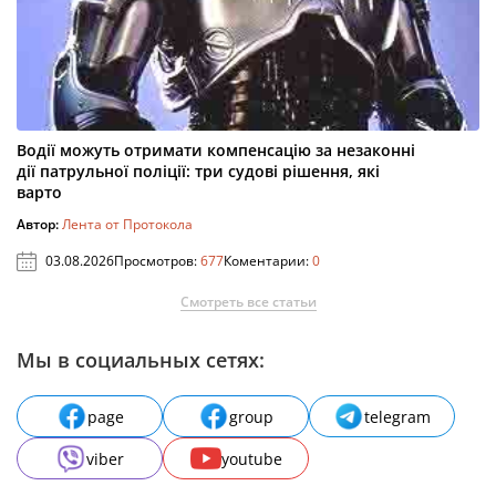
Водії можуть отримати компенсацію за незаконні
дії патрульної поліції: три судові рішення, які
варто
Автор:
Лента от Протокола
03.08.2026
Просмотров:
677
Коментарии:
0
Смотреть все статьи
Мы в социальных сетях:
page
group
telegram
viber
youtube