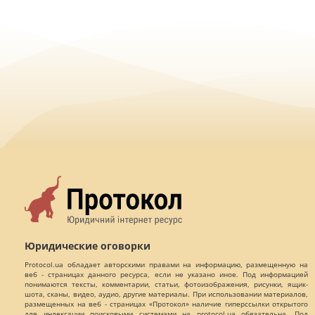
Юридические оговорки
Protocol.ua обладает авторскими правами на информацию, размещенную на
веб - страницах данного ресурса, если не указано иное. Под информацией
понимаются тексты, комментарии, статьи, фотоизображения, рисунки, ящик-
шота, сканы, видео, аудио, другие материалы. При использовании материалов,
размещенных на веб - страницах «Протокол» наличие гиперссылки открытого
для индексации поисковыми системами на protocol.ua обязательна. Под