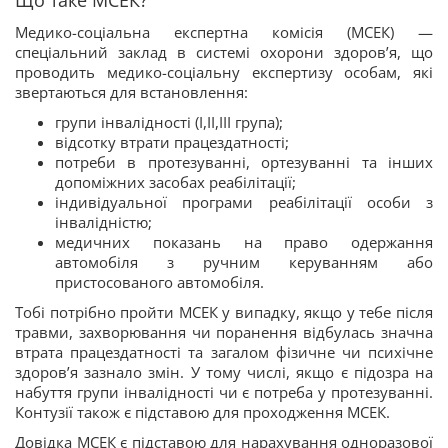
Що таке МСЕК?
Медико-соціальна експертна комісія (МСЕК) —
спеціальний заклад в системі охорони здоров’я, що
проводить медико-соціальну експертизу особам, які
звертаються для встановлення:
групи інвалідності (І,ІІ,ІІІ група);
відсотку втрати працездатності;
потреби в протезуванні, ортезуванні та інших
допоміжних засобах реабілітації;
індивідуальної програми реабілітації особи з
інвалідністю;
медичних показань на право одержання
автомобіля з ручним керуванням або
пристосованого автомобіля.
Тобі потрібно пройти МСЕК у випадку, якщо у тебе після
травми, захворювання чи поранення відбулась значна
втрата працездатності та загалом фізичне чи психічне
здоров’я зазнало змін. У тому числі, якщо є підозра на
набуття групи інвалідності чи є потреба у протезуванні.
Контузії також є підставою для проходження МСЕК.
Довідка МСЕК є підставою для нарахування одноразової