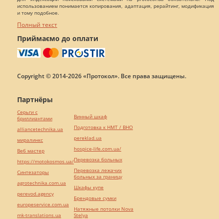
использованием понимается копирования, адаптация, рерайтинг, модификация
и тому подобное.
Полный текст
Приймаємо до оплати
Copyright © 2014-2026 «Протокол». Все права защищены.
Партнёры
Серьги с
Винный шкаф
бриллиантами
Подготовка к НМТ / ВНО
alliancetechnika.ua
pereklad.ua
миралинкс
hospice-life.com.ua/
Веб мастер
Перевозка больных
https://motokosmos.ua/
Перевозка лежачих
Синтезаторы
больных за границу
agrotechnika.com.ua
Шкафы купе
perevod.agency
Брендовые сумки
europeservice.com.ua
Натяжные потолки Nova
mk-translations.ua
Stelya