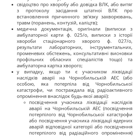
свідоцтво про хворобу або довідка ВЛК, або витяг
з протоколу засідання штатної ВЛК про
встановлення причинного зв’язку захворювань,
травм (поранень, контузій, каліцтв);
медична документація, оригінали (виписки з
амбулаторної карти ф. 025/о, виписки з історії
хвороби стаціонарного хворого ф. 027/о,
результати лабораторних, інструментальних,
променевих обстежень, консультативні висновки
профільних обласних спеціалістів тощо) та
амбулаторна картка хворого;
у випадку, якщо ти є учасником ліквідації
наслідків аварії на Чорнобильській АЕС (або
особою, яка потерпіла від Чорнобильської
катастрофи, чи постраждала від радіоактивного
опромінення внаслідок будь-якої аварії):
посвідчення учасника ліквідації наслідків
аварії на Чорнобильській АЕС (посвідчення
потерпілого від Чорнобильської катастрофи
або посвідчення учасника ліквідації ядерних
аварій відповідної категорії або посвідчення
потерпілого від радіаційного опромінення)