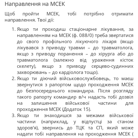
Направлення на МСЕК
Щоб пройти МСЕК, тобі потрібно отримати
направлення. Твої дії:
Якщо ти проходиш стаціонарне лікування, за
направленням на МСЕК (ф. 088/0) треба звертатися
до свого профільного лікуючого лікаря (якщо
лікувався з приводу травми – до травматолога,
якщо з приводу поранення – до хірурга або до
травматолога (залежно від ураження кісток
скелету), якщо з приводу серцево-судинних
захворювань – до кардіолога тощо).
Якщо ти діючий військовослужбовець, то маєш
звернутися з рапортом щодо проходження МСЕК
до безпосереднього командира. Після розгляду
такого рапорту командир в/ч надасть тобі дозвіл
на залишення військової частини для
проходження МСЕК (Додаток 15).
Якщо ти знаходишся за межами військової
частини (наприклад, у відпустці за станом
здоров’я), звернись до ТЦК та СП, який може
надати тобі направлення на проходження МСЕК (