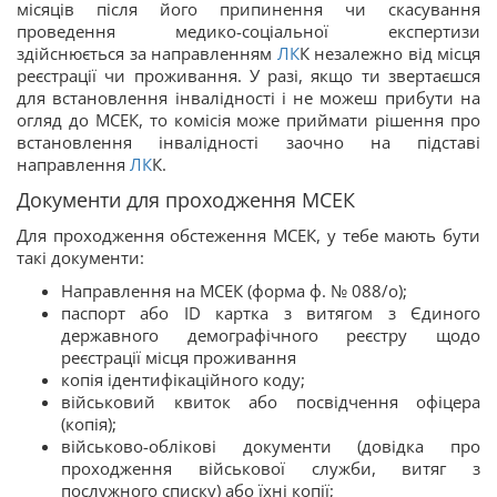
місяців після його припинення чи скасування
проведення медико-соціальної експертизи
здійснюється за направленням
ЛК
К незалежно від місця
реєстрації чи проживання. У разі, якщо ти звертаєшся
для встановлення інвалідності і не можеш прибути на
огляд до МСЕК, то комісія може приймати рішення про
встановлення інвалідності заочно на підставі
направлення
ЛК
К.
Документи для проходження МСЕК
Для проходження обстеження МСЕК, у тебе мають бути
такі документи:
Направлення на МСЕК (форма ф. № 088/о);
паспорт або ID картка з витягом з Єдиного
державного демографічного реєстру щодо
реєстрації місця проживання
копія ідентифікаційного коду;
військовий квиток або посвідчення офіцера
(копія);
військово-облікові документи (довідка про
проходження військової служби, витяг з
послужного списку) або їхні копії;