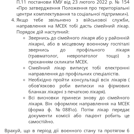
П.11 постанови КМУ від 23 лютого 2022 р. № 154
«Про затвердження Положення про територіальні
центри комплектування та соціальної підтримки»).
Якщо тебе звільнено з військової служби,
направлення на МСЕК тобі дасть сімейний лікар.
Порядок дій наступний:
Звернись до сімейного лікаря або у районній
лікарні, або в місцевому воєнному госпіталі
звернись до профільного лікаря
(травматолог, невропатолог тощо) з
проханням скликати МСЕК.
Сімейний лікар виписує тобі електронні
направлення до профільних спеціалістів.
Необхідно пройти консультації всіх лікарів (
обов’язково роби виписки на фірмових
бланках лікарні з печаткою лікаря).
Всі висновки принеси знову до сімейного
лікаря. Він оформлює направлення на МСЕК
(форма ф. №088\о). Потім лікар передає
документи комісії або пацієнт робить це
самостійно.
Врахуй, що в період дії воєнного стану та протягом 6