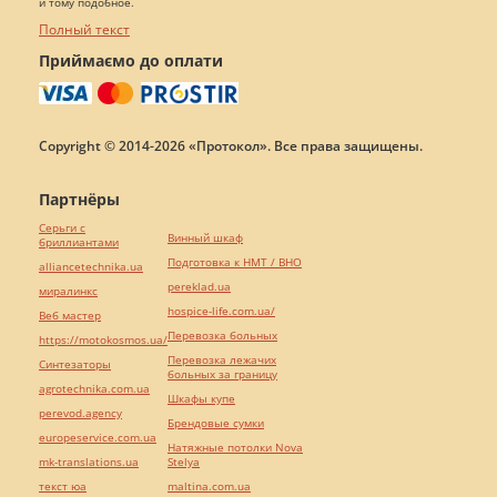
и тому подобное.
Полный текст
Приймаємо до оплати
Copyright © 2014-2026 «Протокол». Все права защищены.
Партнёры
Серьги с
Винный шкаф
бриллиантами
Подготовка к НМТ / ВНО
alliancetechnika.ua
pereklad.ua
миралинкс
hospice-life.com.ua/
Веб мастер
Перевозка больных
https://motokosmos.ua/
Перевозка лежачих
Синтезаторы
больных за границу
agrotechnika.com.ua
Шкафы купе
perevod.agency
Брендовые сумки
europeservice.com.ua
Натяжные потолки Nova
mk-translations.ua
Stelya
текст юа
maltina.com.ua