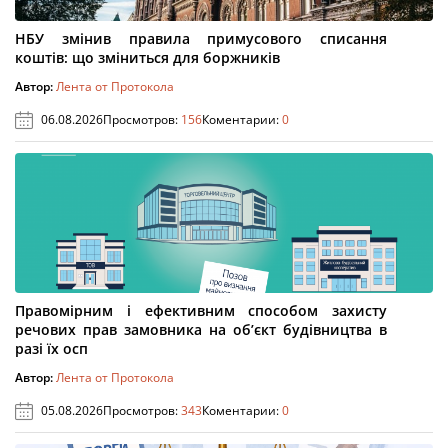
НБУ змінив правила примусового списання
коштів: що зміниться для боржників
Автор:
Лента от Протокола
06.08.2026
Просмотров:
156
Коментарии:
0
Правомірним і ефективним способом захисту
речових прав замовника на об’єкт будівництва в
разі їх осп
Автор:
Лента от Протокола
05.08.2026
Просмотров:
343
Коментарии:
0