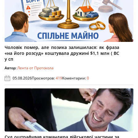
Чоловік помер, але позика залишилася: як фраза
«на його розсуд» коштувала дружині $1,1 млн ( ВС
у сп
Автор:
Лента от Протокола
05.08.2026
Просмотров:
419
Коментарии:
0
Суд оштрафував командира військової частини за