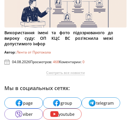
Використання імені та фото підозрюваного до
вироку суду: ОП КЦС ВС роз’яснила межі
допустимого інфор
Автор:
Лента от Протокола
04.08.2026
Просмотров:
468
Коментарии:
0
Смотреть все новости
Мы в социальных сетях:
page
group
telegram
viber
youtube