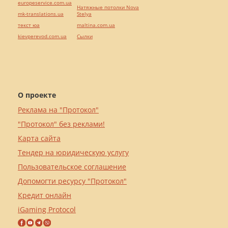
europeservice.com.ua
Натяжные потолки Nova
mk-translations.ua
Stelya
текст юа
maltina.com.ua
kievperevod.com.ua
Cылки
О проекте
Реклама на "Протокол"
"Протокол" без реклами!
Карта сайта
Тендер на юридическую услугу
Пользовательское соглашение
Допомогти ресурсу "Протокол"
Кредит онлайн
iGaming Protocol