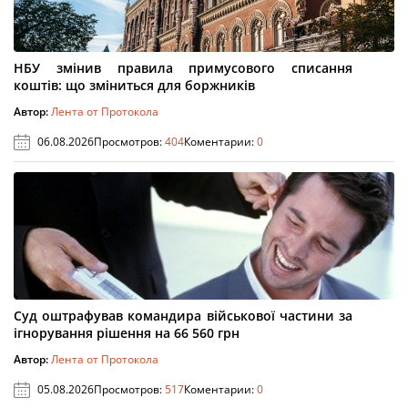
НБУ змінив правила примусового списання
коштів: що зміниться для боржників
Автор:
Лента от Протокола
06.08.2026
Просмотров:
404
Коментарии:
0
Суд оштрафував командира військової частини за
ігнорування рішення на 66 560 грн
Автор:
Лента от Протокола
05.08.2026
Просмотров:
517
Коментарии:
0