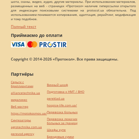
шота, сканы, видео, аудио, другие материалы. При использовании материалов,
размещенных на веб - страницах «Протокол» наличие гиперссылки открытого
для индексации поисковыми системами на protocol.ua обязательна. Под
использованием понимается копирования, адаптация, рерайтинг, модификация
и тому подобное.
Полный текст
Приймаємо до оплати
Copyright © 2014-2026 «Протокол». Все права защищены.
Партнёры
Серьги с
Винный шкаф
бриллиантами
Подготовка к НМТ / ВНО
alliancetechnika.ua
pereklad.ua
миралинкс
hospice-life.com.ua/
Веб мастер
Перевозка больных
https://motokosmos.ua/
Перевозка лежачих
Синтезаторы
больных за границу
agrotechnika.com.ua
Шкафы купе
perevod.agency
Брендовые сумки