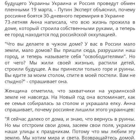
будущего Украины Украина и Россия проведут обмен
пленными 19 марта, - Путин Эксперт объяснил, почему
россияне боятся 30-дневного перемирия в Украине
73-летняя Анна написала, что всю жизнь прожила в
доме, который строила собственными руками, а теперь
ее город находится под российской оккупацией.
"Что вы делаете в чужом доме? У вас в России мало
земли, мало домов? Вы пришли сюда, разрушили наш
город, и теперь называете себя "освободителями". Но
от чего? Мы жили своей жизнью, растили детей,
строили будущее. А вы принесли только горе и руины.
Вы едите за моим столом, спите в моей постели. Вам не
стыдно?" - спрашивает она.
Женщина отметила, что захватчики на украинской
земле не навсегда. На Новый год она вспоминает, как
ее семья собиралась за столом и украшала елку. Анна
спрашивает, почему россияне лишили этого украинцев:
"Я сейчас далеко от дома, и знаю, что вернусь в руины.
Но мы отстроим свои дома, засеем свои поля, украсим
наши улицы к праздникам. Потому что мы любим эту
землю. Мы хотим мира и света. Возвращайтесь домой.