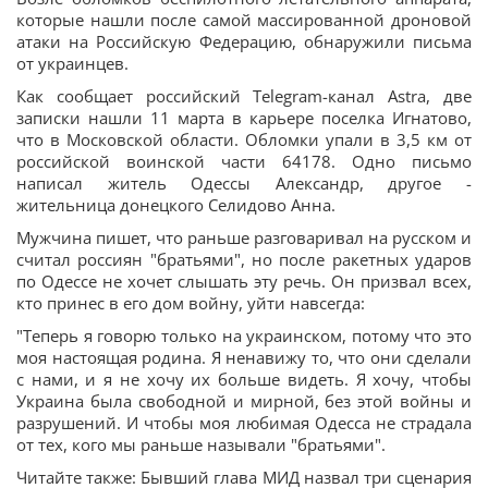
которые нашли после самой массированной дроновой
атаки на Российскую Федерацию, обнаружили письма
от украинцев.
Как сообщает российский Telegram-канал Astra, две
записки нашли 11 марта в карьере поселка Игнатово,
что в Московской области. Обломки упали в 3,5 км от
российской воинской части 64178. Одно письмо
написал житель Одессы Александр, другое -
жительница донецкого Селидово Анна.
Мужчина пишет, что раньше разговаривал на русском и
считал россиян "братьями", но после ракетных ударов
по Одессе не хочет слышать эту речь. Он призвал всех,
кто принес в его дом войну, уйти навсегда:
"Теперь я говорю только на украинском, потому что это
моя настоящая родина. Я ненавижу то, что они сделали
с нами, и я не хочу их больше видеть. Я хочу, чтобы
Украина была свободной и мирной, без этой войны и
разрушений. И чтобы моя любимая Одесса не страдала
от тех, кого мы раньше называли "братьями".
Читайте также: Бывший глава МИД назвал три сценария