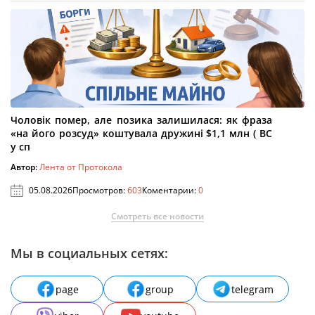
Чоловік помер, але позика залишилася: як фраза
«на його розсуд» коштувала дружині $1,1 млн ( ВС
у сп
Автор:
Лента от Протокола
05.08.2026
Просмотров:
603
Коментарии:
0
Смотреть все новости
Мы в социальных сетях:
page
group
telegram