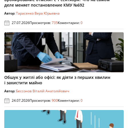
деле меняет постановление КМУ №692
Автор:
Тарасенко Вера Юрьевна
27.07.2026
Просмотров:
735
Коментарии:
0
Обшук у житлі або офісі: як діяти з перших хвилин
і захистити майно
Автор:
Бессонов Віталій Анатолійович
24.07.2026
Просмотров:
900
Коментарии:
0