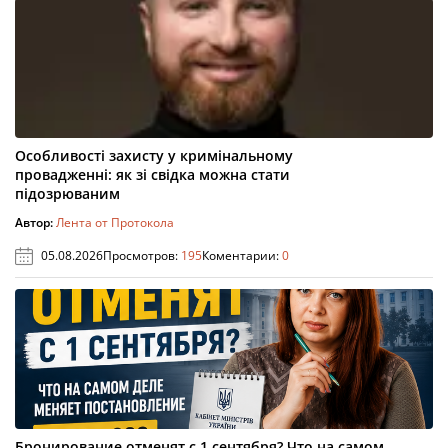
Особливості захисту у кримінальному
провадженні: як зі свідка можна стати
підозрюваним
Автор:
Лента от Протокола
05.08.2026
Просмотров:
195
Коментарии:
0
Бронирование отменят с 1 сентября? Что на самом