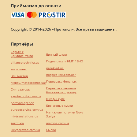
Приймаємо до оплати
Copyright © 2014-2026 «Протокол». Все права защищены.
Партнёры
Серьги с
Винный шкаф
бриллиантами
Подготовка к НМТ / ВНО
alliancetechnika.ua
pereklad.ua
миралинкс
hospice-life.com.ua/
Веб мастер
Перевозка больных
https://motokosmos.ua/
Перевозка лежачих
Синтезаторы
больных за границу
agrotechnika.com.ua
Шкафы купе
perevod.agency
Брендовые сумки
europeservice.com.ua
Натяжные потолки Nova
mk-translations.ua
Stelya
текст юа
maltina.com.ua
kievperevod.com.ua
Cылки