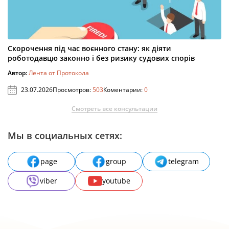
Скорочення під час воєнного стану: як діяти
роботодавцю законно і без ризику судових спорів
Автор:
Лента от Протокола
23.07.2026
Просмотров:
503
Коментарии:
0
Смотреть все консультации
Мы в социальных сетях:
page
group
telegram
viber
youtube