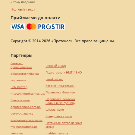
и тому подобное.
Полный текст
Приймаємо до оплати
Copyright © 2014-2026 «Протокол». Все права защищены.
Партнёры
Серьги с
Винный шкаф
бриллиантами
Подготовка к НМТ / ВНО
alliancetechnika.ua
pereklad.ua
миралинкс
hospice-life.com.ua/
Веб мастер
Перевозка больных
https://motokosmos.ua/
Перевозка лежачих
Синтезаторы
больных за границу
agrotechnika.com.ua
Шкафы купе
perevod.agency
Брендовые сумки
europeservice.com.ua
Натяжные потолки Nova
mk-translations.ua
Stelya
текст юа
maltina.com.ua