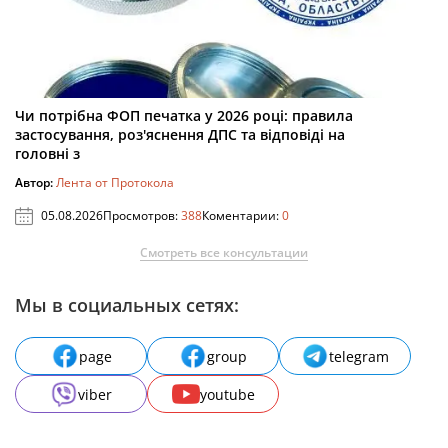
Чи потрібна ФОП печатка у 2026 році: правила
застосування, роз'яснення ДПС та відповіді на
головні з
Автор:
Лента от Протокола
05.08.2026
Просмотров:
388
Коментарии:
0
Смотреть все консультации
Мы в социальных сетях:
page
group
telegram
viber
youtube