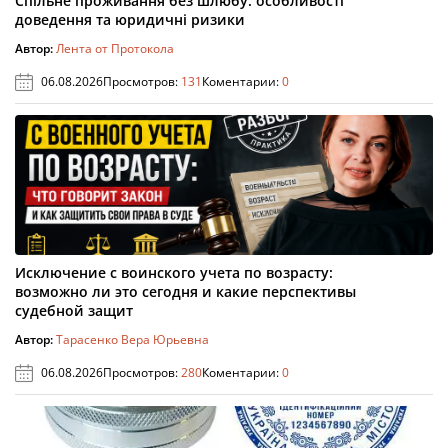
Спільне проживання без шлюбу: особливості
доведення та юридичні ризики
Автор:
Лента от Протокола
06.08.2026
Просмотров:
131
Коментарии:
0
Исключение с воинского учета по возрасту:
возможно ли это сегодня и какие перспективы
судебной защит
Автор:
Тарасенко Вера Юрьевна
06.08.2026
Просмотров:
280
Коментарии:
0