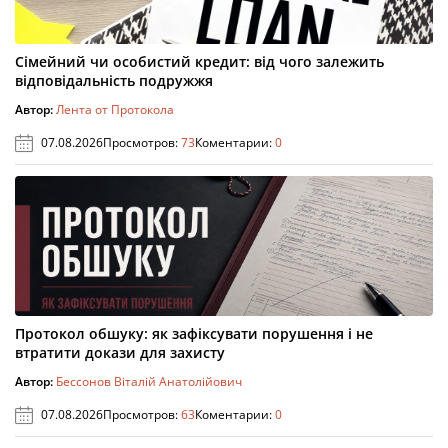
Сімейний чи особистий кредит: від чого залежить
відповідальність подружжя
Автор:
Лента от Протокола
07.08.2026
Просмотров:
73
Коментарии:
0
Протокол обшуку: як зафіксувати порушення і не
втратити докази для захисту
Автор:
Бессонов Віталій Анатолійович
07.08.2026
Просмотров:
63
Коментарии:
0