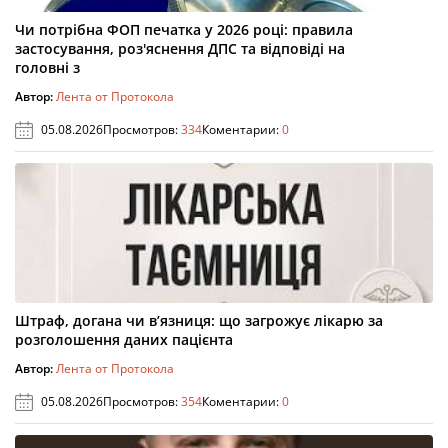
Чи потрібна ФОП печатка у 2026 році: правила
застосування, роз'яснення ДПС та відповіді на
головні з
Автор:
Лента от Протокола
05.08.2026
Просмотров:
334
Коментарии:
0
Штраф, догана чи в’язниця: що загрожує лікарю за
розголошення даних пацієнта
Автор:
Лента от Протокола
05.08.2026
Просмотров:
354
Коментарии:
0