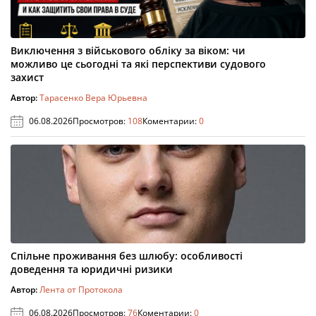
Виключення з військового обліку за віком: чи
можливо це сьогодні та які перспективи судового
захист
Автор:
Тарасенко Вера Юрьевна
06.08.2026
Просмотров:
108
Коментарии:
0
Спільне проживання без шлюбу: особливості
доведення та юридичні ризики
Автор:
Лента от Протокола
06.08.2026
Просмотров:
76
Коментарии:
0