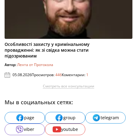
Особливості захисту у кримінальному
провадженні: як зі свідка можна стати
підозрюваним
Автор:
Лента от Протокола
05.08.2026
Просмотров:
446
Коментарии:
1
Смотреть все консультации
Мы в социальных сетях:
page
group
telegram
viber
youtube