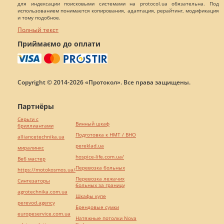
для индексации поисковыми системами на protocol.ua обязательна. Под
использованием понимается копирования, адаптация, рерайтинг, модификация
и тому подобное.
Полный текст
Приймаємо до оплати
Copyright © 2014-2026 «Протокол». Все права защищены.
Партнёры
Серьги с
Винный шкаф
бриллиантами
Подготовка к НМТ / ВНО
alliancetechnika.ua
pereklad.ua
миралинкс
hospice-life.com.ua/
Веб мастер
Перевозка больных
https://motokosmos.ua/
Перевозка лежачих
Синтезаторы
больных за границу
agrotechnika.com.ua
Шкафы купе
perevod.agency
Брендовые сумки
europeservice.com.ua
Натяжные потолки Nova