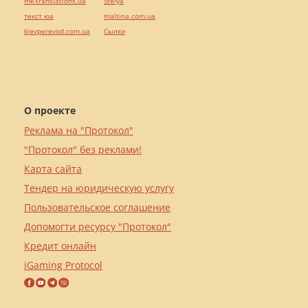
mk-translations.ua
Stelya
текст юа
maltina.com.ua
kievperevod.com.ua
Cылки
О проекте
Реклама на "Протокол"
"Протокол" без реклами!
Карта сайта
Тендер на юридическую услугу
Пользовательское соглашение
Допомогти ресурсу "Протокол"
Кредит онлайн
iGaming Protocol