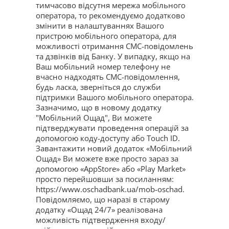
тимчасово відсутня мережа мобільного
оператора, то рекомендуємо додатково
змінити в налаштуваннях Вашого
пристрою мобільного оператора, для
можливості отримання СМС-повідомлень
та дзвінків від Банку. У випадку, якщо на
Ваш мобільний номер телефону не
вчасно надходять СМС-повідомлення,
будь ласка, зверніться до служби
підтримки Вашого мобільного оператора.
Зазначимо, що в новому додатку
"Мобільний Ощад", Ви можете
підтверджувати проведення операцій за
допомогою коду-доступу або Touch ID.
Завантажити новий додаток «Мобільний
Ощад» Ви можете вже просто зараз за
допомогою «AppStore» або «Play Market»
просто перейшовши за посиланням:
https://www.oschadbank.ua/mob-oschad.
Повідомляємо, що наразі в старому
додатку «Ощад 24/7» реалізована
можливість підтвердження входу/