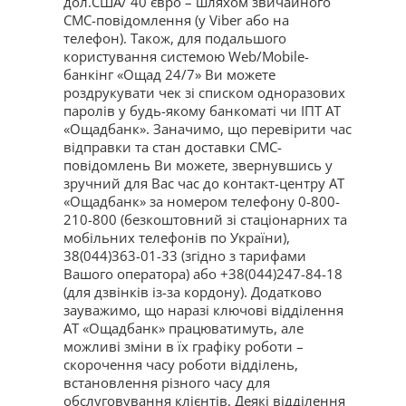
дол.США/ 40 євро – шляхом звичайного
СМС-повідомлення (у Viber або на
телефон). Також, для подальшого
користування системою Web/Mobile-
банкінг «Ощад 24/7» Ви можете
роздрукувати чек зі списком одноразових
паролів у будь-якому банкоматі чи ІПТ АТ
«Ощадбанк». Заначимо, що перевірити час
відправки та стан доставки СМС-
повідомлень Ви можете, звернувшись у
зручний для Вас час до контакт-центру АТ
«Ощадбанк» за номером телефону 0-800-
210-800 (безкоштовний зі стаціонарних та
мобільних телефонів по України),
38(044)363-01-33 (згідно з тарифами
Вашого оператора) або +38(044)247-84-18
(для дзвінків із-за кордону). Додатково
зауважимо, що наразі ключові відділення
АТ «Ощадбанк» працюватимуть, але
можливі зміни в їх графіку роботи –
скорочення часу роботи відділень,
встановлення різного часу для
обслуговування клієнтів. Деякі відділення