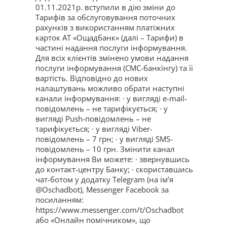
01.11.2021р. вступили в дію зміни до
Тарифів за обслуговування поточних
рахунків з використанням платіжних
карток АТ «Ощадбанк» (далі – Тарифи) в
частині надання послуги інформування.
Для всіх клієнтів змінено умови надання
послуги інформування (СМС-банкінгу) та її
вартість. Відповідно до нових
налаштувань можливо обрати наступні
канали інформування: · у вигляді e-mail-
повідомлень – не тарифікується; · у
вигляді Push-повідомлень – не
тарифікується; · у вигляді Viber-
повідомлень – 7 грн; · у вигляді SMS-
повідомлень – 10 грн. Змінити канал
інформування Ви можете: · звернувшись
до контакт-центру Банку; · скориставшись
чат-ботом у додатку Telegram (на ім’я
@Oschadbot), Mеssenger Facebook за
посиланням:
https://www.messenger.com/t/Oschadbot
або «Онлайн помічником», що