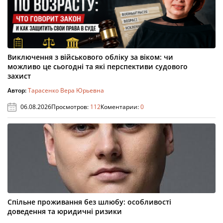
Виключення з військового обліку за віком: чи
можливо це сьогодні та які перспективи судового
захист
Автор:
Тарасенко Вера Юрьевна
06.08.2026
Просмотров:
112
Коментарии:
0
Спільне проживання без шлюбу: особливості
доведення та юридичні ризики