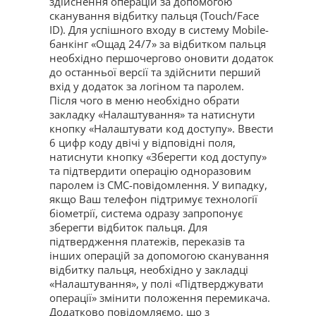
здійснення операцій за допомогою
сканування відбитку пальця (Touch/Face
ID). Для успішного входу в систему Mobile-
банкінг «Ощад 24/7» за відбитком пальця
необхідно першочергово оновити додаток
до останньої версії та здійснити перший
вхід у додаток за логіном та паролем.
Після чого в меню необхідно обрати
закладку «Налаштування» та натиснути
кнопку «Налаштувати код доступу». Ввести
6 цифр коду двічі у відповідні поля,
натиснути кнопку «Зберегти код доступу»
та підтвердити операцію одноразовим
паролем із СМС-повідомлення. У випадку,
якщо Ваш телефон підтримує технології
біометрії, система одразу запропонує
зберегти відбиток пальця. Для
підтвердження платежів, переказів та
інших операцій за допомогою сканування
відбитку пальця, необхідно у закладці
«Налаштування», у полі «Підтверджувати
операції» змінити положення перемикача.
Додатково повідомляємо, що з