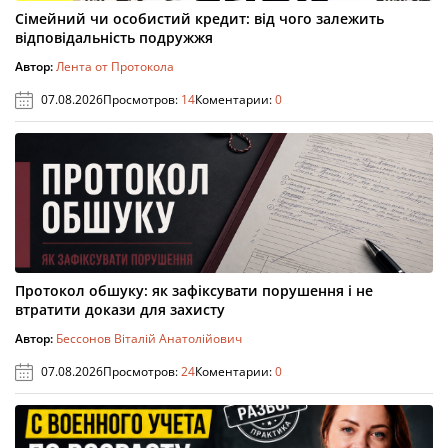
Сімейний чи особистий кредит: від чого залежить
відповідальність подружжя
Автор:
Лента от Протокола
07.08.2026
Просмотров:
14
Коментарии:
0
Протокол обшуку: як зафіксувати порушення і не
втратити докази для захисту
Автор:
Бессонов Віталій Анатолійович
07.08.2026
Просмотров:
24
Коментарии:
0