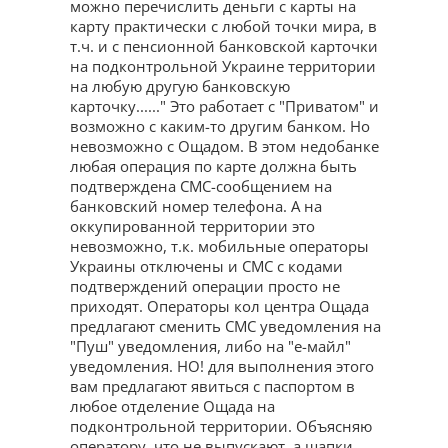
можно перечислить деньги с карты на
карту практически с любой точки мира, в
т.ч. и с пенсионной банковской карточки
на подконтрольной Украине территории
на любую другую банковскую
карточку......" Это работает с "Приватом" и
возможно с каким-то другим банком. Но
невозможно с Ощадом. В этом недобанке
любая операция по карте должна быть
подтверждена СМС-сообщением на
банковский номер телефона. А на
оккупированной территории это
невозможно, т.к. мобильные операторы
Украины отключены и СМС с кодами
подтверждений операции просто не
приходят. Операторы кол центра Ощада
предлагают сменить СМС уведомления на
"Пуш" уведомления, либо на "е-майл"
уведомления. НО! для выполнения этого
вам предлагают явиться с паспортом в
любое отделение Ощада на
подконтрольной территории. Объясняю
оператору, что не выпускают, а шапки