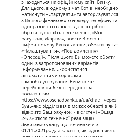
знаходиться на офіційному сайті Банку.
Для цього, в одному з чат-ботів, необхідно
натиснути «Стартувати» та авторизуватися
з Вашого фінансового номеру телефону та
одноразового паролю. Далі потрібно
обрати пункт «Головне меню», «Мої
рахунки», «Картка», ввести 4 останні
цифри номеру Вашої картки, обрати пункт
«Налаштування», «Повідомлення»,
«Операції». Після цього Ви можете обрати
один із запропонованих варіантів
інформування. Скористатися
автоматичними сервісами
самообслуговування Ви можете
перейшовши безпосередньо за
посиланням:
https://www.oschadbank.ua/ua/chat; · через
будь-яке відділення в межах області в якій
відкрито Ваш рахунок; · в системі «Ощад
24/7» (після технічної реалізації).
Звертаємо увагу, що починаючи з
01.11.2021р., для клієнтів, які здійснюють
відкриття нових карткових рахунків та