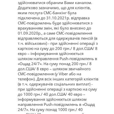
здійснюватися обраним Вами каналом.
Додатково зазначимо, що для клієнтів,
яким послуга СМС-банкінг була
підключена до 31.10.2021р. відправка
СМС-повідомлень буде здійснюватися з
врахуванням змін, які було внесено до
01.09.2020р., а саме СМС-повідомлення
відправляються для одержувачів пенсій (в
т.ч. військових) - при здійсненні операції з
карткою на суму до 200 грн./ 8 дол.США/ 8
євро – інформування здійснюється
шляхом направлення Push-повідомлень в
«Ощад 24/7». На суму понад 200 грн./ 8
дол.США/ 8 євро – шляхом звичайного
СМС-повідомлення (у Viber або на
телефон). Для всіх інших категорій клієнтів
(в т.ч. одержувачів соціальних виплат) -
при здійсненні операції з карткою на суму
до 1000 грн./ 40 дол.США/ 40 євро –
інформування здійснюється шляхом
направлення Push-повідомлень в «Ощад
24/7». На суму понад 1000 грн./ 40