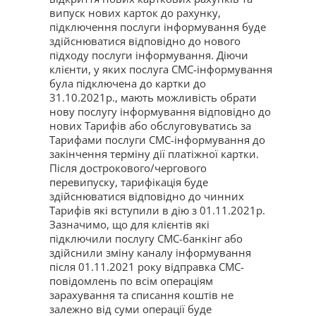
випуск нових карток до рахунку,
підключення послуги інформування буде
здійснюватися відповідно до нового
підходу послуги інформування. Діючи
клієнти, у яких послуга СМС-інформування
була підключена до картки до
31.10.2021р., мають можливість обрати
нову послугу інформування відповідно до
нових Тарифів або обслуговуватись за
Тарифами послуги СМС-інформування до
закінчення терміну дії платіжної картки.
Після дострокового/чергового
перевипуску, тарифікація буде
здійснюватися відповідно до чинних
Тарифів які вступили в дію з 01.11.2021р.
Зазначимо, що для клієнтів які
підключили послугу СМС-банкінг або
здійснили зміну каналу інформування
після 01.11.2021 року відправка СМС-
повідомлень по всім операціям
зарахування та списання коштів не
залежно від суми операції буде