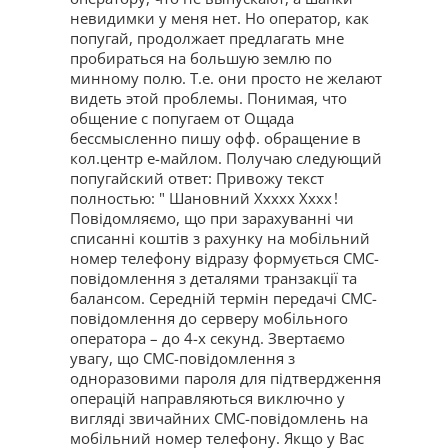
невидимки у меня нет. Но оператор, как
попугай, продолжает предлагать мне
пробираться на большую землю по
минному полю. Т.е. они просто не желают
видеть этой проблемы. Понимая, что
общение с попугаем от Ощада
бессмысленно пишу офф. обращение в
кол.центр е-майлом. Получаю следующий
попугайский ответ: Привожу текст
полностью: " Шановний Ххххх Хххх !
Повідомляємо, що при зарахуванні чи
списанні коштів з рахунку на мобільний
номер телефону відразу формується СМС-
повідомлення з деталями транзакції та
балансом. Середній термін передачі СМС-
повідомлення до серверу мобільного
оператора – до 4-х секунд. Звертаємо
увагу, що СМС-повідомлення з
одноразовими пароля для підтвердження
операцій направляються виключно у
вигляді звичайних СМС-повідомлень на
мобільний номер телефону. Якщо у Вас