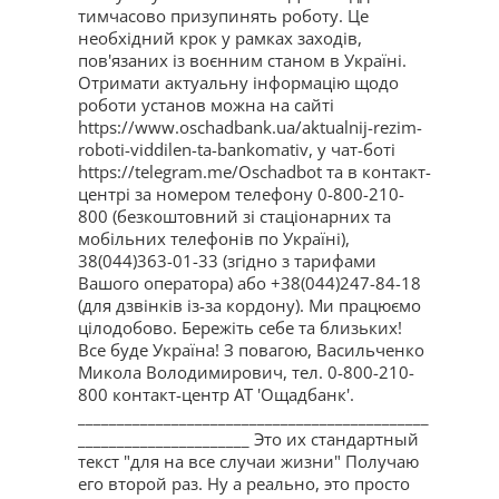
тимчасово призупинять роботу. Це
необхідний крок у рамках заходів,
пов'язаних із воєнним станом в Україні.
Отримати актуальну інформацію щодо
роботи установ можна на сайті
https://www.oschadbank.ua/aktualnij-rezim-
roboti-viddilen-ta-bankomativ, у чат-боті
https://telegram.me/Oschadbot та в контакт-
центрі за номером телефону 0-800-210-
800 (безкоштовний зі стаціонарних та
мобільних телефонів по Україні),
38(044)363-01-33 (згідно з тарифами
Вашого оператора) або +38(044)247-84-18
(для дзвінків із-за кордону). Ми працюємо
цілодобово. Бережіть себе та близьких!
Все буде Україна! З повагою, Васильченко
Микола Володимирович, тел. 0-800-210-
800 контакт-центр АТ 'Ощадбанк'.
_____________________________________________
______________________ Это их стандартный
текст "для на все случаи жизни" Получаю
его второй раз. Ну а реально, это просто