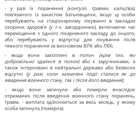
- у разі їх поранення
(контузії, травми, каліцтва)
,
пов’язаного із захистом Батьківщини, якщо ці особи
перебувають на стаціонарному лікуванні в закладах
охорони здоров’я
(у т.ч. закордонних)
, включаючи час
переміщення з одного лікарняного закладу до іншого,
або перебувають у відпустці для лікування після
тяжкого поранення за висновком ВЛК або ЛЕК;
- якщо вони захоплені в полон
(крім тих, які
добровільно здалися в полон)
або є заручниками, а
також інтерновані в нейтральні держави або безвісно
відсутні
(у разі, коли зазначені події сталися як до
введення воєнного стану, так і після його введення)
;
- якщо вони загинули або померли внаслідок
отриманих після введення воєнного стану поранень,
травм, - виплата здійснюється за весь місяць, у якому
особа загинула (померла).