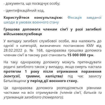
- документа, що посвідчує особу;
- ідентифікаційний код.
Користуйтеся консультацією:
Фіксація завданої
шкоди в умовах воєнного стану
Грошова допомога членам сім’ї у разі загибелі
військовослужбовця
У випадку загибелі службової особи, яка належить до
однієї з категорій, визначених постановою КМУ від
28.02.2022 р. № 168, одноразова грошова допомога
членам сім’ї в такому разі становить
15 000 000 грн
.
На таку одноразову допомогу можуть претендувати
родичі загиблого також у випадку, якщо смерть настала
протягом 1 року
після отримання поранення
(контузії, травми, каліцтва)
під час захисту
Батьківщини
у період дії воєнного стану.
Ця одноразова допомога розподіляється рівними
частками на всіх отримувачів
(членів сім'ї, батьків та
утриманців загиблого (померлого).