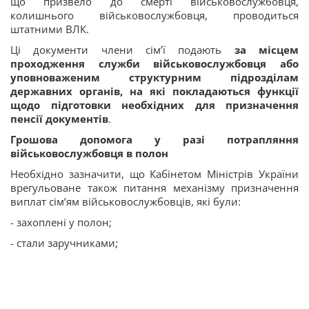
що призвело до смерті військовослужбовця,
колишнього військовослужбовця, проводиться
штатними ВЛК.
Ці документи члени сім’ї подають
за місцем
проходження служби військовослужбовця або
уповноваженим структурним підрозділам
державних органів, на які покладаються функції
щодо підготовки необхідних для призначення
пенсії документів
.
Грошова допомога у разі потрапляння
військовослужбовця в полон
Необхідно зазначити, що Кабінетом Міністрів України
врегульоване також питання механізму призначення
виплат сім’ям військовослужбовців, які були:
- захоплені у полон;
- стали заручниками;