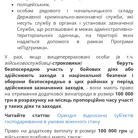
поліцейським,
особам рядового і начальницького складу
Державної кримінально-виконавчої служби, які
несуть службу в органах і установах зазначеної
Служби, що розташовані в межах адміністративно-
територіальних одиниць, на території яких
надається допомога в рамках Програми
«єПідтримка».
У разі, якщо вищеперераховані особи
(в т.ч.
військовослужбовці-
строковики
)
беруть
безпосередню участь у бойових діях або
здійснюють заходи з національної безпеки і
оборони безпосередньо в цих районах у період
здійснення зазначених заходів
, - вони мають право
на отримання додаткової винагороди в розмірі
100 000
грн в розрахунку на місяць пропорційно часу участі
у таких діях та заходах
.
Читайте статтю:
Орендні відносини суб’єктів
господарювання в умовах воєнного стану
Право на додаткову виплату в розмірі
100 000 грн
ці
військовослужбовці мають також: