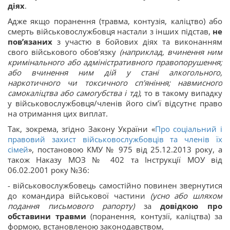
діях
.
Адже якщо поранення (травма, контузія, каліцтво) або
смерть військовослужбовця настали з інших підстав,
не
пов’язаних
з участю в бойових діях та виконанням
свого військового обов’язку
(наприклад,
вчинення ним
кримінального або адміністративного правопорушення;
або вчинення ним дій у стані алкогольного,
наркотичного чи токсичного сп'яніння; навмисного
самокаліцтва або самогубства і тд)
, то в такому випадку
у військовослужбовця/членів його сім’ї відсутнє право
на отримання цих виплат.
Так, зокрема, згідно Закону України «
Про соціальний і
правовий захист військовослужбовців та членів їх
сімей
», постановою КМУ № 975 від 25.12.2013 року, а
також Наказу МОЗ № 402 та Інструкції МОУ від
06.02.2001 року №36:
- військовослужбовець самостійно повинен звернутися
до командира військової частини
(усно або шляхом
подання письмового рапорту)
за
довідкою про
обставини травми
(поранення, контузії, каліцтва) за
формою, встановленою законодавством,