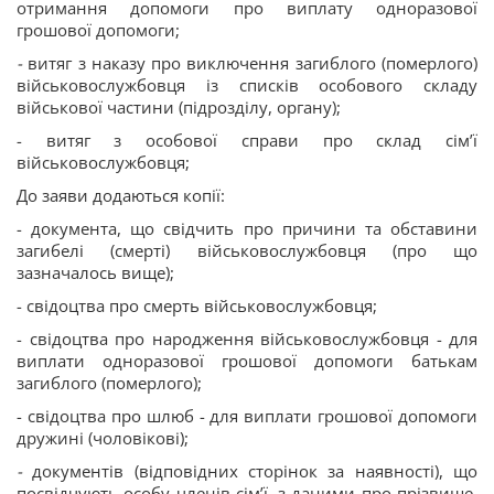
отримання допомоги про виплату одноразової
грошової допомоги;
-
витяг з наказу про виключення загиблого (померлого)
військовослужбовця із списків особового складу
військової частини (підрозділу, органу);
- витяг з особової справи про склад сім’ї
військовослужбовця;
До заяви додаються копії:
- документа, що свідчить про причини та обставини
загибелі (смерті) військовослужбовця (про що
зазначалось вище);
- свідоцтва про смерть військовослужбовця;
- свідоцтва про народження військовослужбовця - для
виплати одноразової грошової допомоги батькам
загиблого (померлого);
- свідоцтва про шлюб - для виплати грошової допомоги
дружині (чоловікові);
-
документів (відповідних сторінок за наявності), що
посвідчують особу членів сім’ї, з даними про прізвище,