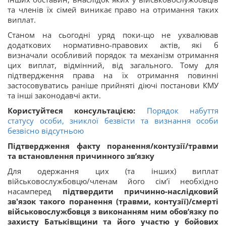
та членів їх сімей виникає право на отримання таких
виплат.
Станом на сьогодні уряд поки-що не ухвалював
додаткових нормативно-правових актів, які б
визначали особливий порядок та механізм отримання
цих виплат, відмінний, від загального. Тому для
підтвердження права на їх отримання повинні
застосовуватись раніше прийняті діючі постанови КМУ
та інші законодавчі акти.
Користуйтеся консультацією:
Порядок набуття
статусу особи, зниклої безвісти та визнання особи
безвісно відсутньою
Підтвердження факту поранення/контузії/травми
та встановлення причинного зв’язку
Для одержання цих (та інших) виплат
військовослужбовцю/членам його сім’ї необхідно
насамперед
підтвердити причинно-наслідковий
зв'язок такого поранення (травми, контузії)/смерті
військовослужбовця з виконанням ним обов’язку по
захисту Батьківщини та його участю у бойових