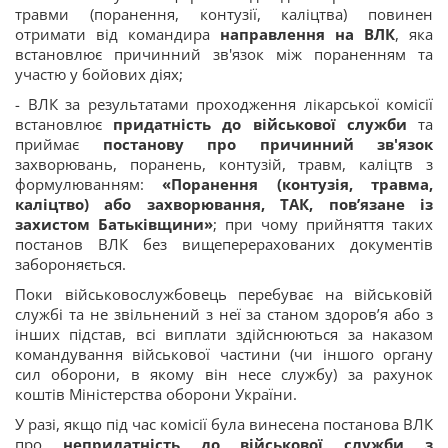
травми (поранення, контузії, каліцтва) повинен
отримати від командира
направлення на ВЛК
, яка
встановлює причинний зв'язок між пораненням та
участю у бойових діях;
- ВЛК за результатами проходження лікарської комісії
встановлює
придатність до військової служби
та
приймає
постанову про причинний зв'язок
захворювань, поранень, контузій, травм, каліцтв з
формулюванням:
«Поранення (контузія, травма,
каліцтво) або захворювання, ТАК, пов’язане із
захистом Батьківщини»
; при чому прийняття таких
постанов ВЛК без вищеперерахованих документів
забороняється.
Поки військовослужбовець перебуває на військовій
службі та не звільнений з неї за станом здоров’я або з
інших підстав, всі виплати здійснюються за наказом
командування військової частини (чи іншого органу
сил оборони, в якому він несе службу) за рахунок
коштів Міністерства оборони України.
У разі, якщо під час комісії була винесена постанова ВЛК
про
непридатність до військової служби з