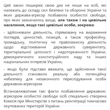
Цей закон поширює свою дію не лише на осіб, які
належать до складу сил безпеки та оборони України та
яких держава-агресор позбавила особистої свободи,
про яких зазначалось вище,
але також і на цивільне
населення, якщо такі цивільні особи, зокрема
:
- здійснювали діяльність, спрямовану на вираження
поглядів, цінностей, позицій, а також професійну,
громадську, політичну чи правозахисну діяльність
щодо відстоювання державного суверенітету,
територіальної цілісності і недоторканності України,
демократичного конституційного ладу та інших
національних інтересів України,
- якщо були підстави вважати, що здійснення такої
діяльності становило реальну або потенційну
небезпеку для незаконного переслідування особи
державою-агресором.
Встановлюватиме такі факти позбавлення державою-
агресором особистої свободи осіб спеціально створена
Комісія при Міністерстві з питань реінтеграції тимчасово
окупованих територій України.