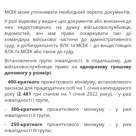
МСЕК може уточнювати необхідний перелік документів.
У разі відмови у видачі цих документів або внесення до
них недостовірних, на думку військовослужбовця,
відомостей, він має право оскаржувати такі дії
командира військової частини до адміністративного
суду, а дії/бездіяльність ВЛК та МСЕК – до вищестоящих
ВЛК та МСЕК або також до суду.
Встановлення групи інвалідності, в подальшому, дає
військовослужбовцю право на
одноразову грошову
допомогу у розмірі
:
-
400-кратного
прожиткового мінімуму, встановленого
законом для працездатних осіб на 1 січня календарного
року (
2 481
грн станом на 1 січня 2022 року), - у разі
інвалідності I групи,
-
300-кратного
прожиткового мінімуму - у разі
інвалідності ІІ групи,
-
250-кратного
прожиткового мінімуму - у разі
інвалідності ІІІ групи;