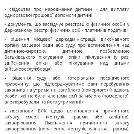
-
свідоцтва про народження дитини - для виплати
одноразової грошової допомоги дитині;
- документа, що засвідчує реєстрацію фізичної особи у
Державному реєстрі фізичних осіб - платників податків;
- рішення місцевої держадміністрації, виконавчого
органу місцевої ради або суду про встановлення над
дитиною-сиротою, дитиною, позбавленою
батьківського піклування, опіки, піклування (у разі
здійснення опіки або піклування над дітьми
військовослужбовця);
- рішення суду або нотаріально посвідченого
правочину, що підтверджуватиме факт перебування
заявника на утриманні загиблого (померлого) (надають
особи, які не були членами сім’ї загиблого (померлого),
але перебували на його утриманні);
- постанови ВЛК щодо встановлення причинного
зв’язку смерті (контузії, травми або каліцтва),
захворювання. Визначення причинного зв'язку
захворювання (поранення, контузії, каліцтва, травми),