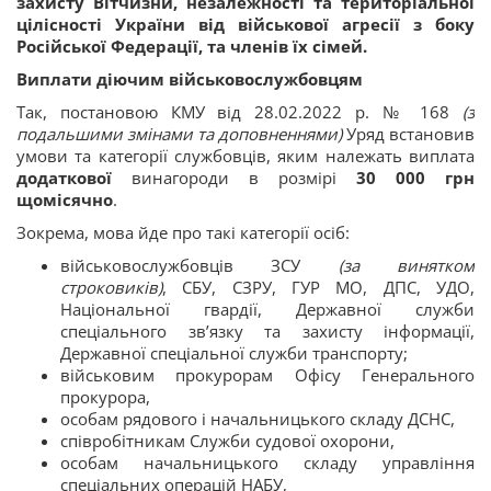
захисту Вітчизни, незалежності та територіальної
цілісності України від військової агресії з боку
Російської Федерації, та членів їх сімей.
Виплати діючим військовослужбовцям
Так, постановою КМУ від 28.02.2022 р. № 168
(з
подальшими змінами та доповненнями)
Уряд встановив
умови та категорії службовців, яким належать виплата
додаткової
винагороди в розмірі
30 000 грн
щомісячно
.
Зокрема, мова йде про такі категорії осіб:
військовослужбовців ЗСУ
(за винятком
строковиків)
, СБУ, СЗРУ, ГУР МО, ДПС, УДО,
Національної гвардії, Державної служби
спеціального зв’язку та захисту інформації,
Державної спеціальної служби транспорту;
військовим прокурорам Офісу Генерального
прокурора,
особам рядового і начальницького складу ДСНС,
співробітникам Служби судової охорони,
особам начальницького складу управління
спеціальних операцій НАБУ,