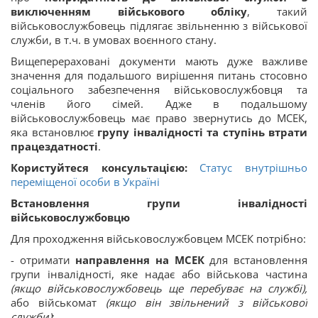
виключенням військового обліку
, такий
військовослужбовець підлягає звільненню з військової
служби, в т.ч. в умовах воєнного стану.
Вищеперераховані документи мають дуже важливе
значення для подальшого вирішення питань стосовно
соціального забезпечення військовослужбовця та
членів його сімей. Адже в подальшому
військовослужбовець має право звернутись до МСЕК,
яка встановлює
групу інвалідності та ступінь втрати
працездатності
.
Користуйтеся консультацією:
Статус внутрішньо
переміщеної особи в Україні
Встановлення групи інвалідності
військовослужбовцю
Для проходження військовослужбовцем МСЕК потрібно:
- отримати
направлення на МСЕК
для встановлення
групи інвалідності, яке надає або військова частина
(якщо військовослужбовець ще перебуває на службі),
або військомат
(якщо він звільнений з військової
служби)
;