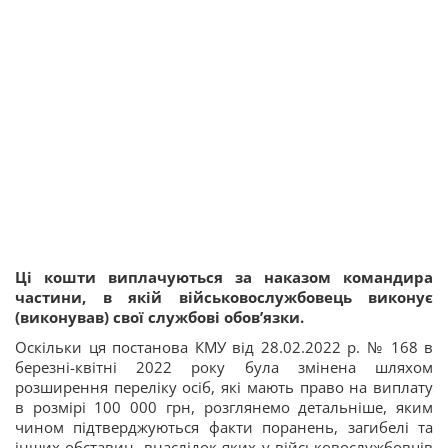
Ці кошти виплачуються за наказом командира
частини, в якій військовослужбовець виконує
(виконував) свої службові обов’язки.
Оскільки ця постанова КМУ від 28.02.2022 р. № 168 в
березні-квітні 2022 року була змінена шляхом
розширення переліку осіб, які мають право на виплату
в розмірі 100 000 грн, розглянемо детальніше, яким
чином підтверджуються факти поранень, загибелі та
інших обставин, внаслідок яких у військовослужбовців