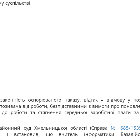
 суспільстві.
аконність оспорюваного наказу, відтак – відмову у поз
позивача від роботи, безпідставними є вимоги про поновл
 до роботи та стягнення середньої заробітної плати за
айонний суд Хмельницької області (Справа
№ 685/153
9
) встановив, що вчитель інформатики Базалійс