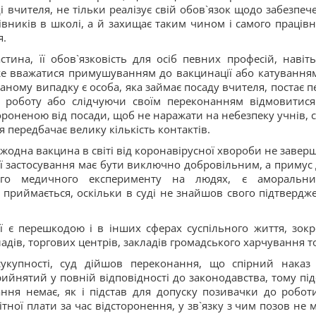
 вчителя, не тільки реалізує свій обов`язок щодо забезпеч
цівників в школі, а й захищає таким чином і самого працівн
я.
стина, її обов`язковість для осіб певних професій, навіть
же вважатися примушуванням до вакцинації або катуванням
аному випадку є особа, яка займає посаду вчителя, постає п
 роботу або слідчуючи своїм переконанням відмовитися
тороненою від посади, щоб не наражати на небезпеку учнів, с
я передбачає велику кількість контактів.
жодна вакцина в світі від коронавірусної хвороби не завер
ї застосування має бути виключно добровільним, а примус д
ого медичного експерименту на людях, є аморальн
 приймається, оскільки в суді не знайшов свого підтвердж
ії є перешкодою і в інших сферах суспільного життя, зокр
дів, торгових центрів, закладів громадського харчування т
укупності, суд дійшов переконання, що спірний наказ
ийнятий у повній відповідності до законодавства, тому під
ння немає, як і підстав для допуску позивачки до робот
ітної плати за час відсторонення, у зв`язку з чим позов не 