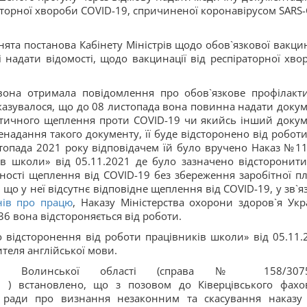
аторної хвороби COVID-19, спричиненої коронавірусом SARS-
йнята постанова Кабінету Міністрів щодо обов`язкової вакцин
і надати відомості, щодо вакцинації від респіраторної хво
 вона отримала повідомлення про обов`язкове профілакт
азувалося, що до 08 листопада вона повинна надати докум
ктичного щеплення проти СОVID-19 чи якийсь інший докум
ненадання такого документу, її буде відсторонено від роботи
стопада 2021 року відповідачем їй було вручено Наказ №11
в школи» від 05.11.2021 де було зазначено відсторонити
ності щеплення від СОVID-19 без збереження заробітної пл
о у неї відсутнє відповідне щеплення від СОVID-19, у зв`яз
онів про працю
, Наказу Міністерства охорони здоров`я Укр
6 вона відстороняється від роботи.
 відсторонення від роботи працівників школи» від 05.11.
ителя англійської мови.
дом Волинської області (справа № 158/3075
0
) встановлено, що з позовом до Ківерцівського фахо
 ради про визнання незаконним та скасування наказу