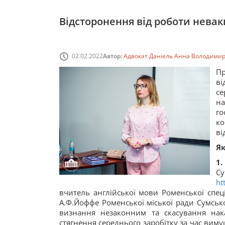
Відсторонення від роботи нева
02.02.2022
Автор:
Адвокат Даніель Анна Володимир
Пр
ві
се
на
г
ко
ві
Як
1
С
ht
вчитель англійської мови Роменської спеціа
А.Ф.Йоффе Роменської міської ради Сумсько
визнання незаконним та скасування нак
стягнення середнього заробітку за час вим