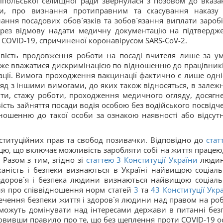
офіпольської селищної ради звернулася з позовом до вказа
ди, про визнання протиправним та скасування наказу
ання посадових обов`язків та зобов`язання виплати заробі
ерез відмову надати медичну документацію на підтвердж
 COVID-19, спричиненої коронавірусом SARS-CoV-2.
ивість продовження роботи на посаді вчителя лише за у
оже вважатися дискримінацією по відношенню до працівникі
нації. Вимога проходження вакцинації фактично є лише одні
ряд з іншими вимогами, до яких також відносяться, в залежн
віти, стажу роботи, проходження медичного огляду, досягн
ість зайняття посади водія особою без водійського посвідч
ошенню до такої особи за ознакою наявності або відсутн
ституційних прав та свобод позивачки. Відповідно до
стат
ю, що включає можливість заробляти собі на життя працею,
 Разом з тим, згідно зі
статтею 3 Конституції України
людина
орканість і безпеки визнаються в Україні найвищою соціал
, здоров`я і безпека людини визнаються найвищою соціал
ння про співвідношення норм статей
3
та
43 Конституції Укр
ечення безпеки життя і здоров`я людини над правом на роб
е можуть домінувати над інтересами держави в питанні без
ановивши правило про те, що без щеплення проти COVID-19 о