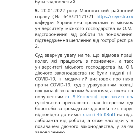
бути задоволений.
5.
20.01.2022 року Московський районний 
справу (№ 643/21171/21
https://reyestr.
кафедри Управління проектами в міському
університету міського господарства ім.О.
відсторонення від роботи та поновленн
підтвердження щеплення від гострої респір
2.
Суд звернув увагу на те, що відмова праці
колег, які працюють з позивачем, а так
університеті міського господарства ім. 
діючого законодавства не були надані н
COVID-19, ні медичний висновок про ная
проти COVID-19, суд з урахуванням позиці
вакцинації за власним бажанням, а також на
порушенням
ст. 8 Конвенції про захист 
суспільства превалюють над інтересом одн
боротьби за громадське здоров`я не є пор
відповідно до вимог
статті 46 КЗпП
на підс
лаборанта від роботи, а отже наслідки у
позивачем діючого законодавства, у зв`я
задоволенню.