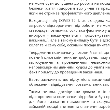
не може бути допущена до роботи на посаді
безпеки життя і здоров`я всіх учнів та пра
який не отримав профілактичного щепленн
Вакцинація від COVID-19 і, як складова ча
загрозою відсторонення від роботи, не мо
стверджує позивачка, оскільки фактично у д
вибором - вакцинуватися і продовжувати
вакцинації, але в такому випадку бути відс
колег та й саму себе, оскільки посада вчител
Твердження позивачки у позовній заяві, що 
повний цикл клінічних випробувань, тому ї
застосування є проведенням незаконн
неправомірним діянням, судом до уваги не
факт примусу до проведення вакцинації.
Варто зазначити, що відсутність вакцинац
обмеження відвідування розважальних закла
Таким чином, дослідивши докази в їх с
відсторонення позивачки від роботи був пр
для його визнання незаконним та скасува
займаній посаді вчителя та стягнення зароб