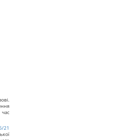
ові.
ення
 час
5/21
ької