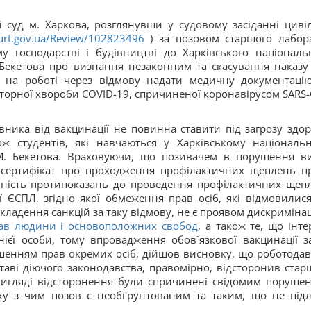
суд м. Харкова, розглянувши у судовому засіданні циві
court.gov.ua/Review/102823496
) за позовом старшого лабор
 господарстві і будівництві до Харківського національ
М.Бекетова про визнання незаконним та скасування наказу
я на роботі через відмову надати медичну документаці
аторної хвороби COVID-19, спричиненої коронавірусом SARS-
вника від вакцинації не повинна ставити під загрозу здор
ож студентів, які навчаються у Харківському національ
О.М. Бекетова. Враховуючи, що позивачем в порушення в
і сертифікат про проходження профілактичних щеплень п
вність протипоказань до проведення профілактичних щеп
ї ЄСПЛ, згідно якої обмеження прав осіб, які відмовилися
кладення санкцій за таку відмову, не є проявом дискримінаці
прав людини і основоположних свобод
, а також те, що інте
ієї особи, тому впровадження обов`язкової вакцинації з
ушенням прав окремих осіб, дійшов висновку, що роботодав
таві діючого законодавства, правомірно, відсторонив стар
 вигляді відсторонення були спричинені свідомим поруше
зку з чим позов є необґрунтованим та таким, що не підл