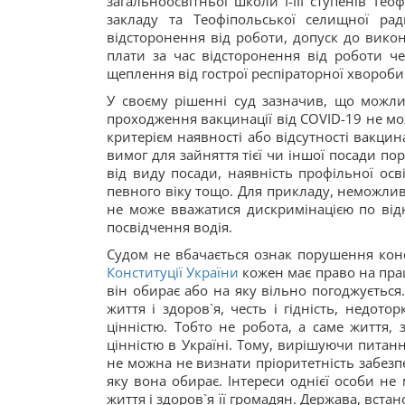
загальноосвітньої школи І-ІІІ ступенів Те
закладу та Теофіпольської селищної ра
відсторонення від роботи, допуск до викон
плати за час відсторонення від роботи ч
щеплення від гострої респіраторної хвороби
У своєму рішенні суд зазначив, що можл
проходження вакцинації від COVID-19 не м
критерієм наявності або відсутності вакци
вимог для зайняття тієї чи іншої посади по
від виду посади, наявність профільної ос
певного віку тощо. Для прикладу, неможлив
не може вважатися дискримінацією по відн
посвідчення водія.
Судом не вбачається ознак порушення кон
Конституції України
кожен має право на прац
він обирає або на яку вільно погоджується.
життя і здоров`я, честь і гідність, недот
цінністю. Тобто не робота, а саме життя
цінністю в Україні. Тому, вирішуючи пита
не можна не визнати пріоритетність забезп
яку вона обирає. Інтереси однієї особи н
життя і здоров`я її громадян. Держава, вст