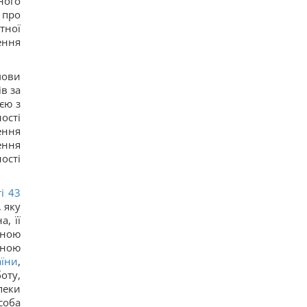
ного
 про
тної
ення
мови
в за
єю з
ості
ення
ення
ості
ті 43
 яку
, її
ьною
ьною
аїни
,
оту,
пеки
соба