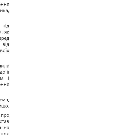
ення
ика,
 під
, як
еред
 від
воїх
шила
о її
им і
ення
ема,
ощо.
 про
став
и на
може