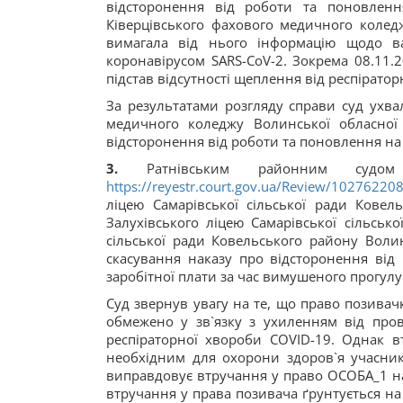
відсторонення від роботи та поновлен
Ківерцівського фахового медичного коледж
вимагала від нього інформацію щодо ва
коронавірусом SARS-CoV-2. Зокрема 08.11.
підстав відсутності щеплення від респірато
За результатами розгляду справи суд ухва
медичного коледжу Волинської обласної
відсторонення від роботи та поновлення на 
3.
Ратнівським районним судом
https://reyestr.court.gov.ua/Review/10276220
ліцею Самарівської сільської ради Ковел
Залухівського ліцею Самарівської сільськ
сільської ради Ковельського району Воли
скасування наказу про відсторонення від
заробітної плати за час вимушеного прогулу
Суд звернув увагу на те, що право позива
обмежено у зв`язку з ухиленням від про
респіраторної хвороби COVID-19. Однак вт
необхідним для охорони здоров`я учасникі
виправдовує втручання у право ОСОБА_1 на
втручання у права позивача ґрунтується на 