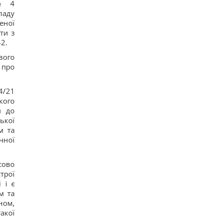
 № 4
Коломойского, защита заявила о проблемах со
здоровьем
ладу
15
еної
Киев будет значительно лучше подготовлен к
ти з
зиме, но фактор обстрелов и возможностей
2.
ПВО никто не отменял, - Пантелеев
12
вого
Задержка до 10 часов: из-за обстрелов ряд
 про
поездов курсирует с задержками
14
Бюджетный выбор: назван главный
/21
автомобильный бестселлер в Европе
кого
16
м до
Гороскоп на 8 августа: Львам - отдых, Козерогам
- встреча с родными
ької
24
м та
В уголовном деле рынка "Столичный"
чної
материалами стали сообщения о поддержке
ВСУ, - СМИ
16
сово
трої
 і є
м та
ном,
акої