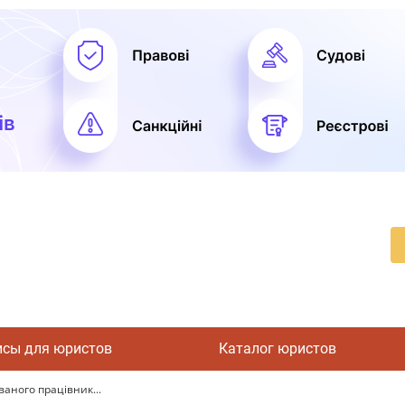
исы для юристов
Каталог юристов
аного працівник...