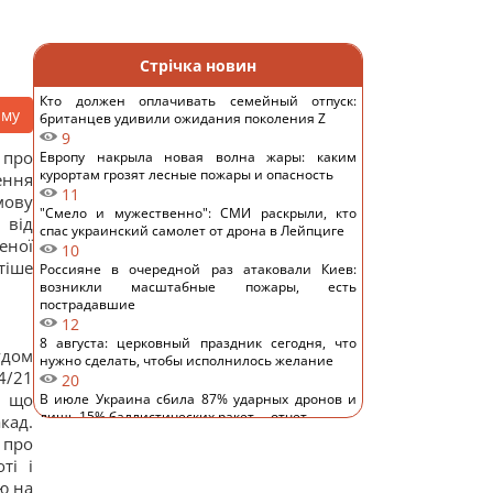
Стрічка новин
Кто должен оплачивать семейный отпуск:
аму
британцев удивили ожидания поколения Z
9
 про
Европу накрыла новая волна жары: каким
курортам грозят лесные пожары и опасность
ення
11
мову
"Смело и мужественно": СМИ раскрыли, кто
 від
спас украинский самолет от дрона в Лейпциге
еної
10
тіше
Россияне в очередной раз атаковали Киев:
возникли масштабные пожары, есть
пострадавшие
12
8 августа: церковный праздник сегодня, что
удом
нужно сделать, чтобы исполнилось желание
/21
20
, що
В июле Украина сбила 87% ударных дронов и
лишь 15% баллистических ракет, – отчет
кад.
15
 про
РФ будет платить Украине по $20 млрд в год:
ті і
экономист оценил реальный механизм
ю на
репараций