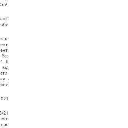
CoV-
16
Действительно ли изюм так полезен, как все
думают: ответ диетологов
ації
15
роби
Трамп неохотно усиливает давление на РФ, но
законопроект Грэма заставит его принять меры,
– WSJ
14
ичне
Саудовская Аравия, Пакистан и Турция
ент,
заключили соглашение о взаимной обороне, –
ент,
Reuters
 без
17
4- К
Россия предлагает иностранным заказчикам
 від
новую ракету для Су-57, – СМИ
18
ати.
Старый монитор еще рано выбрасывать: как
ку з
использовать его повторно с пользой
аїни
17
Одна фраза мгновенно поставит на место
высокомерного человека: психолог раскрыла
2021
секрет
15
Россия намерена окончательно аннексировать
/21
часть Грузии, – страны НАТО
вого
17
 про
Суд продлил содержание под стражей