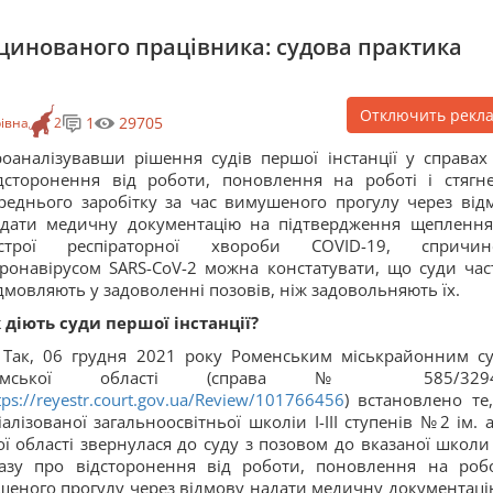
кцинованого працівника: cудова практика
Отключить рекл
1
29705
івна
2
оаналізувавши рішення судів першої інстанції у справах
дсторонення від роботи, поновлення на роботі і стягн
реднього заробітку за час вимушеного прогулу через від
дати медичну документацію на підтвердження щеплення
острої респіраторної хвороби COVID-19, спричин
ронавірусом SARS-CoV-2 можна констатувати, що суди час
дмовляють у задоволенні позовів, ніж задовольняють їх.
 діють суди першої інстанції?
.
Так, 06 грудня 2021 року Роменським міськрайонним с
умської області (справа № 585/3294
tps://reyestr.court.gov.ua/Review/101766456
) встановлено те
лізованої загальноосвітньої школіи І-ІІІ ступенів №2 ім. а
ї області звернулася до суду з позовом до вказаної школи
азу про відсторонення від роботи, поновлення на робо
ушеного прогулу через відмову надати медичну документаці