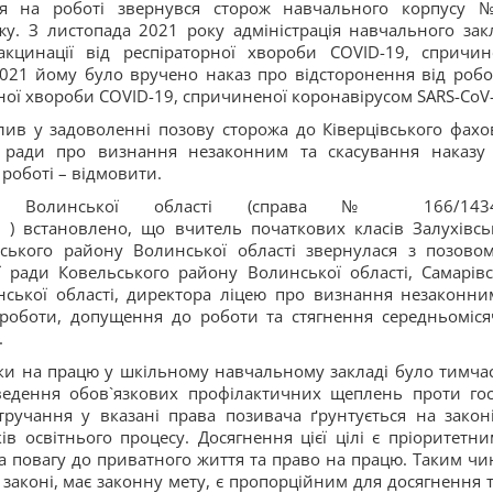
ня на роботі звернувся сторож навчального корпусу
у. З листопада 2021 року адміністрація навчального зак
кцинації від респіраторної хвороби COVID-19, спричин
2021 йому було вручено наказ про відсторонення від робо
рної хвороби COVID-19, спричиненої коронавірусом SARS-CoV-
лив у задоволенні позову сторожа до Ківерцівського фахо
 ради про визнання незаконним та скасування наказу
роботі – відмовити.
 Волинської області (справа № 166/1434
8
) встановлено, що вчитель початкових класів Залухівсь
ьського району Волинської області звернулася з позово
ої ради Ковельського району Волинської області, Самарівс
нської області, директора ліцею про визнання незаконни
 роботи, допущення до роботи та стягнення середньоміся
.
чки на працю у шкільному навчальному закладі було тимча
ведення обов`язкових профілактичних щеплень проти гос
ручання у вказані права позивача ґрунтується на законі
в освітнього процесу. Досягнення цієї цілі є пріоритетни
 повагу до приватного життя та право на працю. Таким чи
законі, має законну мету, є пропорційним для досягнення т