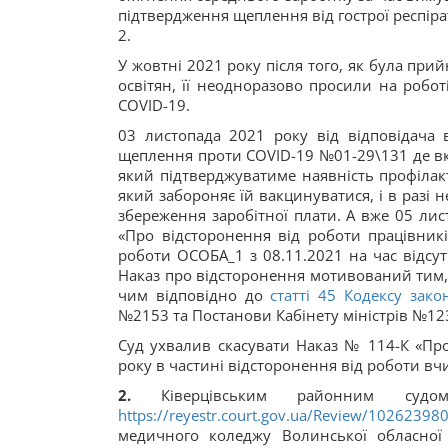
підтвердження щеплення від гострої респір
2.
У жовтні 2021 року після того, як була при
освітян, її неодноразово просили на робот
СОVID-19.
03 листопада 2021 року від відповідача
щеплення проти СОVID-19 №01-29\131 де вк
який підтверджуватиме наявність профіла
який забороняє їй вакцинуватися, і в разі 
збереження заробітної плати. А вже 05 ли
«Про відсторонення від роботи працівникі
роботи ОСОБА_1 з 08.11.2021 на час відсут
Наказ про відсторонення мотивований тим, щ
чим відповідно до
статті 45 Кодексу зак
№2153 та Постанови Кабінету міністрів №123
Суд ухвалив скасувати Наказ № 114-К «Про
року в частині відсторонення від роботи вч
2.
Ківерцівським районним су
https://reyestr.court.gov.ua/Review/10262398
медичного коледжу Волинської обласної