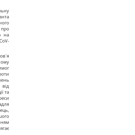
льну
анта
ного
 про
ю на
CoV-
ов`я
ному
имог
роти
лень
 від
ї та
реси
адля
ець,
шого
нням
ягає