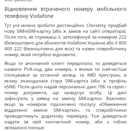
Відновлення втраченого номеру мобільного
телефону Vodafone
Тут усе можна зробити дистанційно. Спочатку придбай
нову SIM/eSIM-картку (або ж замов на сайті оператора).
Після того, як отримаєш її, зателефонуй за номером 222
(безкоштовно для абонентів Vodafone Україна) або 0 800
400 222 (безкоштовно для всіх) та назви співробітнику
номер, який потрібно відновити.
Якщо ти анонімний клієнт передплати, то доведеться
назвати PUK-код, два номери, з якими ти найчастіше
спілкувався за останній місяць та IMEI пристрою, в
якому знаходилася стара SIM-картка (або ж профіль
eSIM). Після цього надай персональні дані: ПІБ та серію і
номер документа, що засвідчує особу. Ці дані
зафіксують у заявці на заміну SIM-картки. Важливо:
якщо за номером підключено послугу «Обмеження
віддаленої заміни SIM-картки», то співробітники
проводитимуть додаткову перевірку. Тож доведеться
надати їм свій контактний номер, аби з тобою
зв’язалися пізніше.