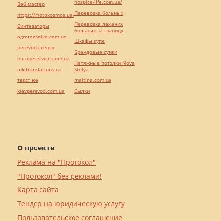
hospice-life.com.ua/
Веб мастер
Перевозка больных
https://motokosmos.ua/
Перевозка лежачих
Синтезаторы
больных за границу
agrotechnika.com.ua
Шкафы купе
perevod.agency
Брендовые сумки
europeservice.com.ua
Натяжные потолки Nova
mk-translations.ua
Stelya
текст юа
maltina.com.ua
kievperevod.com.ua
Cылки
О проекте
Реклама на "Протокол"
"Протокол" без реклами!
Карта сайта
Тендер на юридическую услугу
Пользовательское соглашение