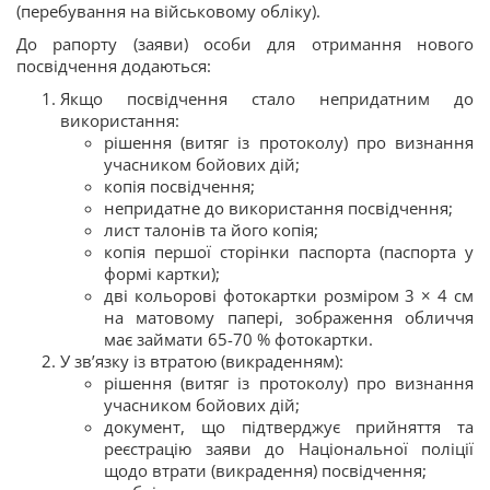
(перебування на військовому обліку).
До рапорту (заяви) особи для отримання нового
посвідчення додаються:
Якщо посвідчення стало непридатним до
використання:
рішення (витяг із протоколу) про визнання
учасником бойових дій;
копія посвідчення;
непридатне до використання посвідчення;
лист талонів та його копія;
копія першої сторінки паспорта (паспорта у
формі картки);
дві кольорові фотокартки розміром 3 × 4 см
на матовому папері, зображення обличчя
має займати 65-70 % фотокартки.
У зв’язку із втратою (викраденням):
рішення (витяг із протоколу) про визнання
учасником бойових дій;
документ, що підтверджує прийняття та
реєстрацію заяви до Національної поліції
щодо втрати (викрадення) посвідчення;