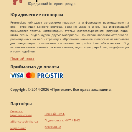
Юридические оговорки
Protocol.ua обладает авторскими правами на информацию, размещенную на
веб - страницах данного ресурса, если не указано иное. Под информацией
понимаются тексты, комментарии, статьи, фотоизображения, рисунки, ящик-
шота, сканы, видео, аудио, другие материалы. При использовании материалов,
размещенных на веб - страницах «Протокол» наличие гиперссылки открытого
для индексации поисковыми системами на protocol.ua обязательна. Под
использованием понимается копирования, адаптация, рерайтинг, модификация
и тому подобное.
Полный текст
Приймаємо до оплати
Copyright © 2014-2026 «Протокол». Все права защищены.
Партнёры
Серьги с
Винный шкаф
бриллиантами
Подготовка к НМТ / ВНО
alliancetechnika.ua
pereklad.ua
миралинкс