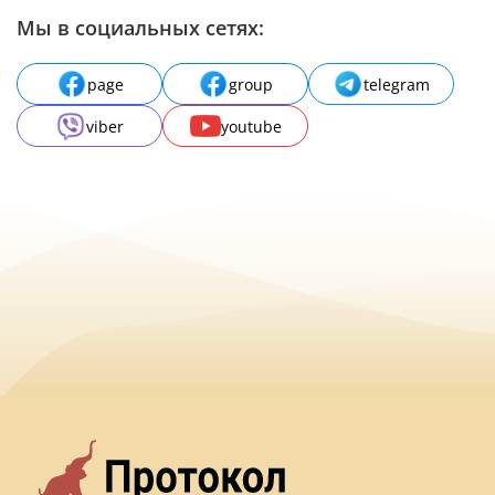
Мы в социальных сетях:
page
group
telegram
viber
youtube