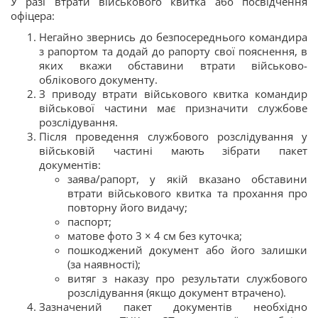
У разі втрати військового квитка або посвідчення
офіцера:
Негайно звернись до безпосереднього командира
з рапортом та додай до рапорту свої пояснення, в
яких вкажи обставини втрати військово-
облікового документу.
З приводу втрати військового квитка командир
військової частини має призначити службове
розслідування.
Після проведення службового розслідування у
військовій частині мають зібрати пакет
документів:
заява/рапорт, у якій вказано обставини
втрати військового квитка та прохання про
повторну його видачу;
паспорт;
матове фото 3 × 4 см без куточка;
пошкоджений документ або його залишки
(за наявності);
витяг з наказу про результати службового
розслідування (якщо документ втрачено).
Зазначений пакет документів необхідно