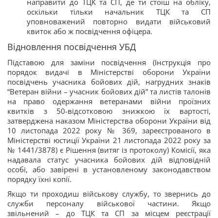
направити до ТЦК та СП, де ти стоїш на обліку,
оскільки тільки начальник ТЦК та СП
уповноважений повторно видати військовий
квиток або ж посвідчення офіцера.
Відновлення посвідчення УБД
Підставою для заміни посвідчення (Інструкція про
порядок видачі в Міністерстві оборони України
посвідчень учасника бойових дій, нагрудних знаків
“Ветеран війни – учасник бойових дій” та листів талонів
на право одержання ветеранами війни проїзних
квитків з 50-відсотковою знижкою їх вартості,
затверджена наказом Міністерства оборони України від
10 листопада 2022 року № 369, зареєстрованого в
Міністерстві юстиції України 21 листопада 2022 року за
№ 1441/3878) є Рішення (витяг із протоколу) Комісії, яка
надавала статус учасника бойових дій відповідній
особі, або завірені в установленому законодавством
порядку їхні копії.
Якщо ти проходиш військову службу, то звернись до
служби персоналу військової частини. Якщо
звільнений – до ТЦК та СП за місцем реєстрації