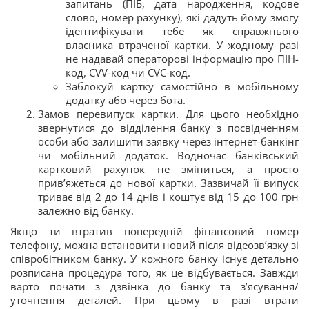
запитань (ПІБ, дата народження, кодове
слово, номер рахунку), які дадуть йому змогу
ідентифікувати тебе як справжнього
власника втраченої картки. У жодному разі
не надавай операторові інформацію про ПІН-
код, CVV-код чи CVC-код.
Заблокуй картку самостійно в мобільному
додатку або через бота.
Замов перевипуск картки. Для цього необхідно
звернутися до відділення банку з посвідченням
особи або залишити заявку через інтернет-банкінг
чи мобільний додаток. Водночас банківський
картковий рахунок не зміниться, а просто
прив’яжеться до нової картки. Зазвичай її випуск
триває від 2 до 14 днів і коштує від 15 до 100 грн
залежно від банку.
Якщо ти втратив попередній фінансовий номер
телефону, можна встановити новий після відеозв’язку зі
співробітником банку. У кожного банку існує детально
розписана процедура того, як це відбувається. Завжди
варто почати з дзвінка до банку та з’ясування/
уточнення деталей. При цьому в разі втрати