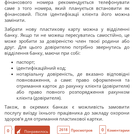
фінансового номера рекомендується телефонувати
саме з того номера, який планується встановити як
фінансовий. Після ідентифікації клієнта його можна
замінити.
Забрати нову пластикову карту можна у відділенні
банку. Якщо ти не можеш пересуватись самостійно, це
може зробити за довіреністю член твоєї родини або
друг. Для цього довірителю потрібно звернутись до
відділення банку, маючи при собі:
паспорт;
ідентифікаційний код;
нотаріальну довіреність, де вказано відповідні
повноваження, а саме: право оформлення та
отримання карток до рахунку клієнта (довірителя)
або право повного розпорядження рахунком
клієнта (довірителя).
Також, в окремих банках є можливість замовити
послугу виїзду їхнього працівника до закладу охорони
здоров’я для отримання пластикової картки.
0
2618
0
Просмотров
Коментарии
Понравилось