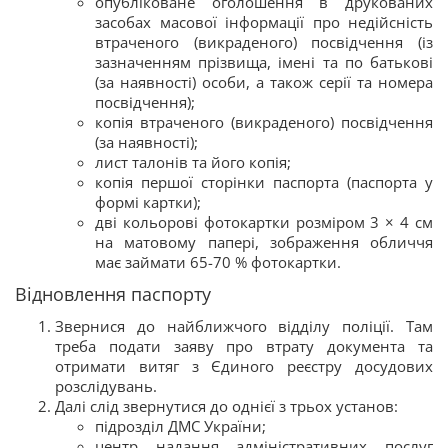
опубліковане оголошення в друкованих
засобах масової інформації про недійсність
втраченого (викраденого) посвідчення (із
зазначенням прізвища, імені та по батькові
(за наявності) особи, а також серії та номера
посвідчення);
копія втраченого (викраденого) посвідчення
(за наявності);
лист талонів та його копія;
копія першої сторінки паспорта (паспорта у
формі картки);
дві кольорові фотокартки розміром 3 × 4 см
на матовому папері, зображення обличчя
має займати 65-70 % фотокартки.
Відновлення паспорту
Звернися до найближчого відділу поліції. Там
треба подати заяву про втрату документа та
отримати витяг з Єдиного реєстру досудових
розслідувань.
Далі слід звернутися до однієї з трьох установ:
підрозділ ДМС України;
центр надання адміністративних послуг