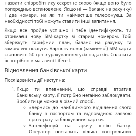
назвати співробітнику секретне слово (якщо воно було
попередньо встановлене. Якщо ні — баланс на рахунку)
і два номери, на які ти найчастіше телефонуєш. За
необхідності тобі можуть ставити інші запитання.
Якщо все пройде успішно і тебе ідентифікують, ти
отримаєш нову SIM-картку зі старим номером. Тобі
збережуть тарифний план, баланс на рахунку та
замовлені послуги. Вартість нової (заміненої) SIM-карти
становить 50 грн з урахуванням усіх податків. Сплатити
їх потрібно в магазині Lifecell.
Відновлення банківської карти
Послідовність дії наступна:
Якщо ти впевнений, що справді втратив
банківську карту, її потрібно негайно заблокувати.
Зробити це можна в різний спосіб.
Звернись до найближчого відділення свого
банку з паспортом та відповідною заявою
про втрату та блокування картки.
Зателефонуй на гарячу лінію банку.
Оператор поставить кілька контрольних