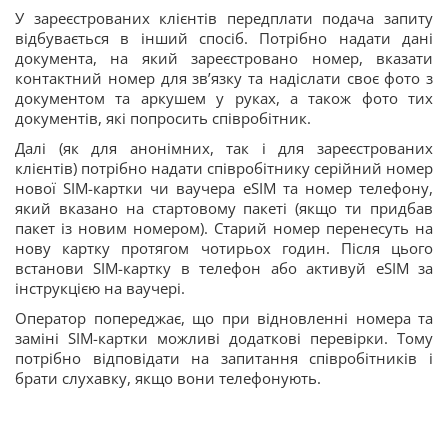
У зареєстрованих клієнтів передплати подача запиту
відбувається в інший спосіб. Потрібно надати дані
документа, на який зареєстровано номер, вказати
контактний номер для зв’язку та надіслати своє фото з
документом та аркушем у руках, а також фото тих
документів, які попросить співробітник.
Далі (як для анонімних, так і для зареєстрованих
клієнтів) потрібно надати співробітнику серійний номер
нової SIM-картки чи ваучера eSIM та номер телефону,
який вказано на стартовому пакеті (якщо ти придбав
пакет із новим номером). Старий номер перенесуть на
нову картку протягом чотирьох годин. Після цього
встанови SIM-картку в телефон або активуй eSIM за
інструкцією на ваучері.
Оператор попереджає, що при відновленні номера та
заміні SIM-картки можливі додаткові перевірки. Тому
потрібно відповідати на запитання співробітників і
брати слухавку, якщо вони телефонують.