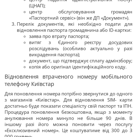
(ЦНАП);
центр обслуговування громадян
«Паспортний сервіс» (він же ДП «Документ»).
Перелік документів, які необхідно подати для
відновлення паспорта громадянина або ID-картки:
заява про втрату паспорта;
витяг з Єдиного реєстру досудових
розслідувань (особливо актуально у разі
викрадення паспорта);
документ, що підтверджує сплату адмінзбору;
копія або оригінал ідентифікаційного коду.
Відновлення втраченого номеру мобільного
телефону Київстар
Для поновлення номера потрібно звернутися до одного
з магазинів «Київстар». Для відновлення SIM- карти
достатньо буде показати спеціалісту свій паспорт та ІПН.
Процедура поновлення безкоштовна, якщо з моменту
анулювання номера минуло не більше 90 днів. В
іншому разі його можна поновити через послугу
«Ексклюзивний номер». Це коштуватиме від 300 до 3
000 гривень.