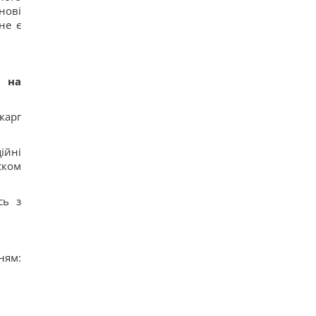
нові
не є
и на
карг
ійні
ском
сь з
ям: