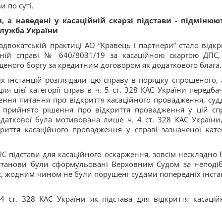
и по суті.
я, а наведені у касаційній скарзі підстави - підмінюю
служба України
адвокатській практиці АО “Кравець і партнери” стало відкр
вній справі № 640/8031/19 за касаційною скаргою ДПС,
еного боргу за кредитним договором як додаткового блага.
іх інстанцій розглядали цю справу в порядку спрощеного, 
я цієї категорії справ в ч. 5 ст. 328 КАС України передба
шення питання про відкриття касаційного провадження, суд
 прийнято рішення про відкриття провадження у цій спр
даткової була мотивована лише ч. 4 ст. 328 КАС України
риття касаційного провадження у справі зазначеної катег
ПС підстави для касаційного оскарження, зовсім нескладно 
останови були сформульовані Верховним Судом за неподі
х, жодним чином не були порушені судами попередніх інста
4 ст. 328 КАС України як підстава для відкриття касацій