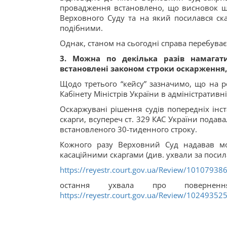
провадження встановлено, що висновок щ
Верховного Суду та на який посилався скар
подібними.
Однак, станом на сьогодні справа перебуває
3. Можна по декілька разів намагат
встановлені законом строки оскарження,
Щодо третього “кейсу” зазначимо, що на р
Кабінету Міністрів України в адміністративн
Оскаржувані рішення судів попередніх інст
скарги, всупереч ст. 329 КАС України подава
встановленого 30-тиденного строку.
Кожного разу Верховний Суд надавав мож
касаційними скаргами (див. ухвали за поси
https://reyestr.court.gov.ua/Review/10107938
остання ухвала про поверне
https://reyestr.court.gov.ua/Review/10249352