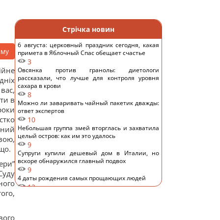
Стрічка новин
6 августа: церковный праздник сегодня, какая
аму
примета в Яблочный Спас обещает счастье
3
йне
Овсянка против гранолы: диетологи
рассказали, что лучше для контроля уровня
дніх
сахара в крови
вас,
8
ти в
Можно ли заваривать чайный пакетик дважды:
роки
ответ экспертов
стко
10
Небольшая группа змей вторглась и захватила
йний
целый остров: как им это удалось
вою,
9
що.
Супруги купили дешевый дом в Италии, но
вскоре обнаружился главный подвох
ери”
9
Суду
4 даты рождения самых прощающих людей
ного
12
ого,
Шестимесячным младенцам показали пауков и
цветы: реакция глаз удивила ученых
9
вого