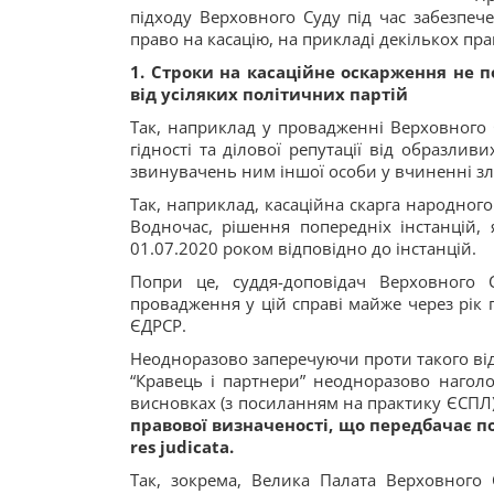
підходу Верховного Суду під час забезпеч
право на касацію, на прикладі декількох пра
1.
Строки на касаційне оскарження не п
від усіляких політичних партій
Так, наприклад у провадженні Верховного
гідності та ділової репутації від образли
звинувачень ним іншої особи у вчиненні з
Так, наприклад, касаційна скарга народного
Водночас, рішення попередніх інстанцій, 
01.07.2020 роком відповідно до інстанцій.
Попри це, суддя-доповідач Верховного 
провадження у цій справі майже через рік
ЄДРСР.
Неодноразово заперечуючи проти такого від
“Кравець і партнери” неодноразово нагол
висновках (з посиланням на практику ЄСПЛ
правової визначеності, що передбачає 
res
judicata
.
Так, зокрема, Велика Палата Верховного 