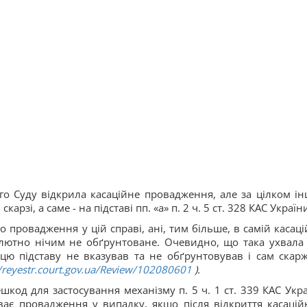
го Суду відкрила касаційне провадження, але за цілком і
арзі, а саме - на підставі пп. «а» п. 2 ч. 5 ст. 328 КАС Україн
го провадження у цій справі, ані, тим більше, в самій касаці
солютно нічим не обґрунтоване. Очевидно, що така ухвала 
цю підставу не вказував та не обґрунтовував і сам скар
//reyestr.court.gov.ua/Review/102080601
).
код для застосування механізму п. 5 ч. 1 ст. 339 КАС Укра
ає провадження у випадку, якщо після відкриття касацій