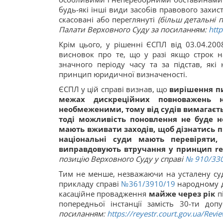
будь-які інші види засобів правового захис
скасовані або переглянуті
(більш детальні 
Палати Верховного Суду за посиланням:
htt
Крім цього, у рішенні ЄСПЛ від 03.04.20
висновок про те, що у разі якщо строк 
значного періоду часу та за підстав, я
принцип юридичної визначеності.
ЄСПЛ у цій справі визнав, що
вирішення пи
межах дискреційних повноважень н
необмеженими, тому від судів вимагаєть
тоді можливість поновлення не буде н
мають вживати заходів, щоб дізнатись п
національні суди мають перевіряти,
виправдовують втручання у принцип
re
позицію Верховного Суду у справі
№ 910/33
Тим не менше, незважаючи на усталену суд
прикладу справі
№361/3910/19
народному д
касаційне провадження
майже через рік
п
попередньої інстанції замість 30-ти до
посиланням:
https://reyestr.court.gov.ua/Rev