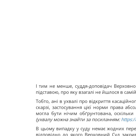
І тим не менше, суддя-доповідач Верховно
підставою, про яку взагалі не йшлося в самій ск
Тобто, ані в ухвалі про відкриття касаційно
скарзі, застосування цієї норми права аб
могла бути нічим обґрунтована, оскільки 
(ухвалу можна знайти за посиланням:
https:
В цьому випадку у суду немає жодних переш
відповідно до якого Верховний Суд закрив