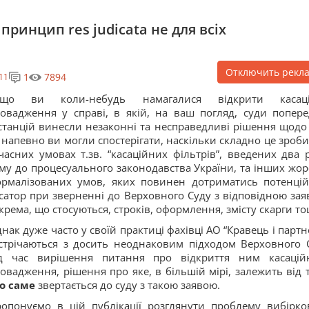
принцип res judicata не для всіх
Отключить рекл
1
7894
11
кщо ви коли-небудь намагалися відкрити касаці
овадження у справі, в якій, на ваш погляд, суди попере
станцій винесли незаконні та несправедливі рішення щодо 
 напевно ви могли спостерігати, наскільки складно це зроби
часних умовах т.зв. “касаційних фільтрів”, введених два 
му до процесуального законодавства України, та інших жор
рмалізованих умов, яких повинен дотриматись потенці
сатор при зверненні до Верховного Суду з відповідною зая
крема, що стосуються, строків, оформлення, змісту скарги то
нак дуже часто у своїй практиці фахівці АО “Кравець і партн
стрічаються з досить неоднаковим підходом Верховного 
ід час вирішення питання про відкриття ним касацій
овадження, рішення про яке, в більшій мірі, залежить від т
о саме
звертається до суду з такою заявою.
опонуємо в цій публікації розглянути проблему вибірко