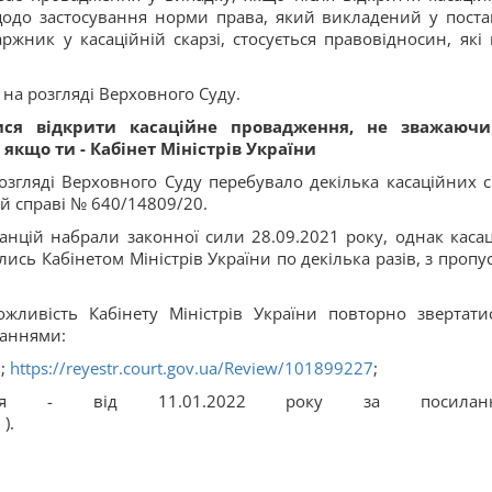
одо застосування норми права, який викладений у поста
жник у касаційній скарзі, стосується правовідносин, які 
 на розгляді Верховного Суду.
ися відкрити касаційне провадження, не зважаюч
якщо ти - Кабінет Міністрів України
озгляді Верховного Суду перебувало декілька касаційних с
ій справі № 640/14809/20.
анцій набрали законної сили 28.09.2021 року, однак касац
лись Кабінетом Міністрів України по декілька разів, з пропу
ливість Кабінету Міністрів України повторно звертати
ланнями:
6
;
https://reyestr.court.gov.ua/Review/101899227
;
ння - від 11.01.2022 року за посиланн
5
).