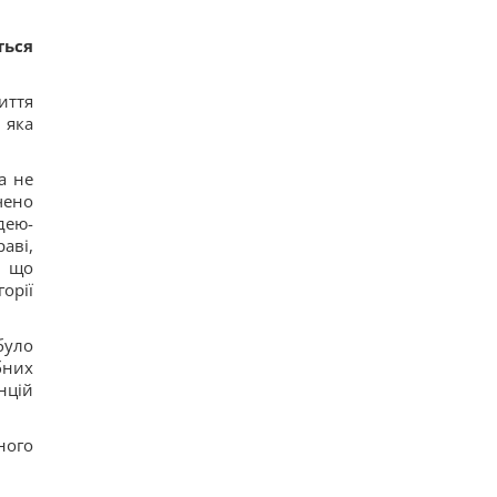
ться
иття
 яка
а не
чено
дею-
аві,
, що
орії
було
бних
нцій
ного