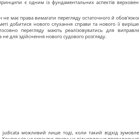
принципи є одним із фундаментальних аспектів верховен
н не має права вимагати перегляду остаточного й обов'язко
еті добитися нового слухання справи та нового її виріше
осовно перегляду мають реалізовуватись для виправл
а не для здійснення нового судового розгляду.
s judicata можливий лише тоді, коли такий відхід зумовл
Конвенція не гарантує права на відновлення провадження