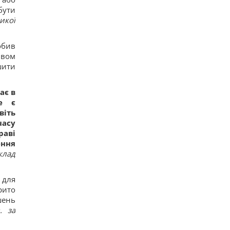
бути
икої
обив
ивом
шити
ає в
е є
віть
часу
раві
ення
клад
 для
рито
шень
. за