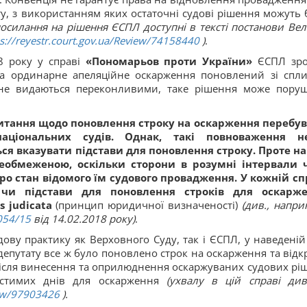
ту, з використанням яких остаточні судові рішення можуть 
посилання на рішення ЄСПЛ доступні в тексті постанови Вел
ps://reyestr.court.gov.ua/Review/74158440
)
.
08 року у справі
«Пономарьов проти України»
ЄСПЛ зр
на ординарне апеляційне оскарження поновлений зі спл
кі не видаються переконливими, таке рішення може пору
тання щодо поновлення строку на оскарження перебув
аціональних судів. Однак, такі повноваження н
ся вказувати підстави для поновлення строку. Проте на
еобмеженою, оскільки сторони в розумні інтервали 
ро стан відомого їм судового провадження. У кожній сп
 чи підстави для поновлення строків для оскарж
s
judicata
(принцип юридичної визначеності)
(див., напри
054/15
від 14.02.2018 року)
.
ову практику як Верховного Суду, так і ЄСПЛ, у наведеній
епутату все ж було поновлено строк на оскарження та відк
ісля винесення та оприлюднення оскаржуваних судових рі
пустимих днів для оскарження
(ухвалу в цій справі див
iew/97903426
).