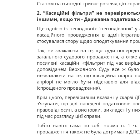
Станом на сьогодні триває розгляд цієї справ
2. “Касаційні фільтри” не перевіряютьс
іншими, якщо ти - Державна податкова 
Ще однією із нещодавніх “несподіванок” у 
касаційного провадження в адміністрати
стосувалася спору щодо оподаткування прощ
Так, не зважаючи на те, що суди попередн
загального судового провадження, а отже дл
посилені касаційні «фільтри» під час вирі
доповідачем Верховного Суду все ж було
незважаючи на те, що касаційна скарга по
апріорі не могло бути підставою для відк
(спрощеного провадження).
Крім цього, перевіривши вказані у скарзі Д
з'ясувати, що дві наведені податковою п
правовідносин, а висновки, викладені у ни
під час розгляду цієї справи.
Тобто навіть сама по собі норма п. 1 ч. 
провадження також не була дотримана ДПС.