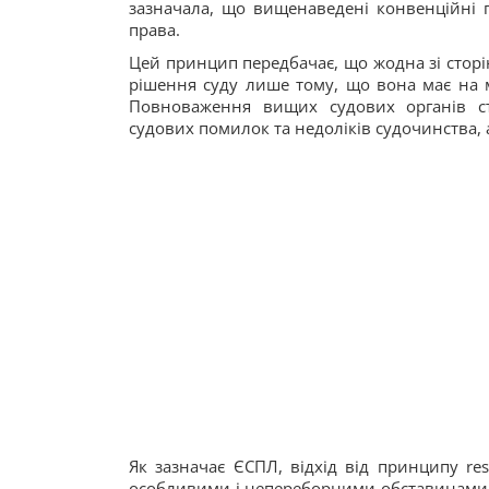
зазначала, що вищенаведені конвенційні 
права.
Цей принцип передбачає, що жодна зі сторі
рішення суду лише тому, що вона має на м
Повноваження вищих судових органів ст
судових помилок та недоліків судочинства, 
Як зазначає ЄСПЛ, відхід від принципу re
особливими і непереборними обставинами. 