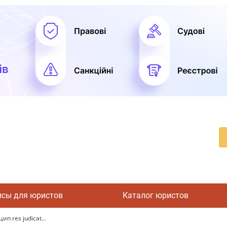
исы для юристов
Каталог юристов
п res judicat...