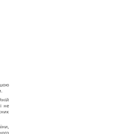
ншою
и.
йній
і не
жник
їни,
ного