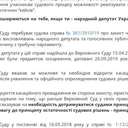
ення учасникам судового процесу можливості реалізувати 
ктичних “кейсів”.
оширюються на тебе, якщо ти - народний депутат Укр
 Суду перебуває судова справа
№ 361/3910/19
про захист че
вих висловлювань народного депутата та голослівних публі
лочину з трибуни парламенту.
 депутата у цій справі надійшла до Верховного Суду 15.04.2
які були предметом оскарження, датовані 26.09.2019 рок
Суду вважав за можливе та необхідне відкрити касац
 після ухвалення та офіційного оприлюднення судових ріше
криття касаційного провадження як сторона захисту, юрист
ошували на тому, що раніше Верховний Суд у своїх прав
) вказував на
необхідність дотримуватися судами прин
повагу до принципу
остаточності
судових рішень - прин
Суду у постанові від 16.05.2018 року у справі
№ 1-13/