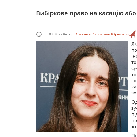
Вибіркове право на касацію або 
11.02.2022
Автор:
Кравець Ростислав Юрійович
Я
пр
ін
то
су
то
фо
ка
зо
Од
зу
п
пр
хт
Пр