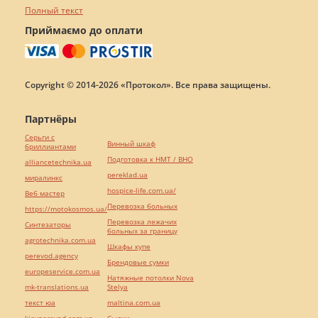
Полный текст
Приймаємо до оплати
Copyright © 2014-2026 «Протокол». Все права защищены.
Партнёры
Серьги с
Винный шкаф
бриллиантами
Подготовка к НМТ / ВНО
alliancetechnika.ua
pereklad.ua
миралинкс
hospice-life.com.ua/
Веб мастер
Перевозка больных
https://motokosmos.ua/
Перевозка лежачих
Синтезаторы
больных за границу
agrotechnika.com.ua
Шкафы купе
perevod.agency
Брендовые сумки
europeservice.com.ua
Натяжные потолки Nova
mk-translations.ua
Stelya
текст юа
maltina.com.ua