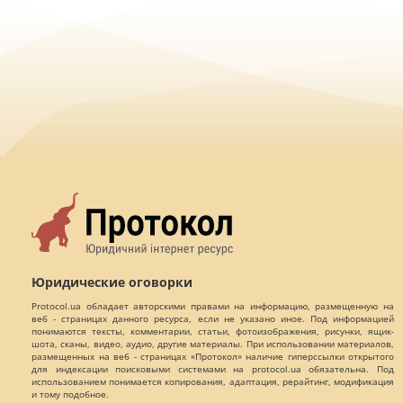
Юридические оговорки
Protocol.ua обладает авторскими правами на информацию, размещенную на
веб - страницах данного ресурса, если не указано иное. Под информацией
понимаются тексты, комментарии, статьи, фотоизображения, рисунки, ящик-
шота, сканы, видео, аудио, другие материалы. При использовании материалов,
размещенных на веб - страницах «Протокол» наличие гиперссылки открытого
для индексации поисковыми системами на protocol.ua обязательна. Под
использованием понимается копирования, адаптация, рерайтинг, модификация
и тому подобное.