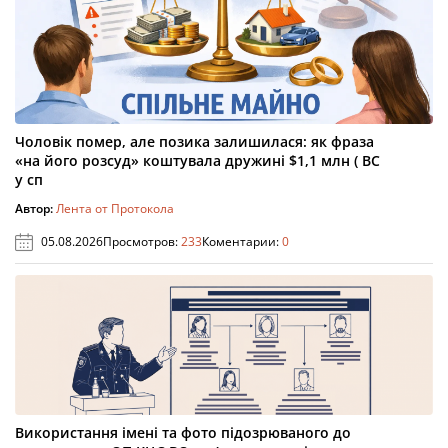
Чоловік помер, але позика залишилася: як фраза
«на його розсуд» коштувала дружині $1,1 млн ( ВС
у сп
Автор:
Лента от Протокола
05.08.2026
Просмотров:
233
Коментарии:
0
Використання імені та фото підозрюваного до