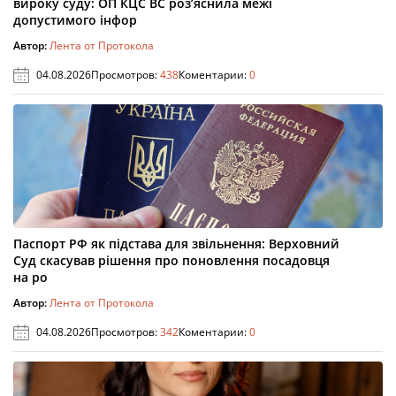
вироку суду: ОП КЦС ВС роз’яснила межі
допустимого інфор
Автор:
Лента от Протокола
04.08.2026
Просмотров:
438
Коментарии:
0
Паспорт РФ як підстава для звільнення: Верховний
Суд скасував рішення про поновлення посадовця
на ро
Автор:
Лента от Протокола
04.08.2026
Просмотров:
342
Коментарии:
0