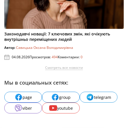
Законодавчі новації: 7 ключових змін, які очікують
внутрішньо переміщених людей
Автор:
Савицька Оксана Володимирівна
04.08.2026
Просмотров:
494
Коментарии:
0
Смотреть все новости
Мы в социальных сетях:
page
group
telegram
viber
youtube