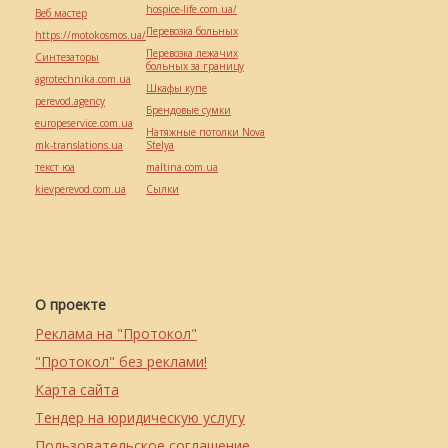
hospice-life.com.ua/
Веб мастер
Перевозка больных
https://motokosmos.ua/
Перевозка лежачих
Синтезаторы
больных за границу
agrotechnika.com.ua
Шкафы купе
perevod.agency
Брендовые сумки
europeservice.com.ua
Натяжные потолки Nova
mk-translations.ua
Stelya
текст юа
maltina.com.ua
kievperevod.com.ua
Cылки
О проекте
Реклама на "Протокол"
"Протокол" без реклами!
Карта сайта
Тендер на юридическую услугу
Пользовательское соглашение