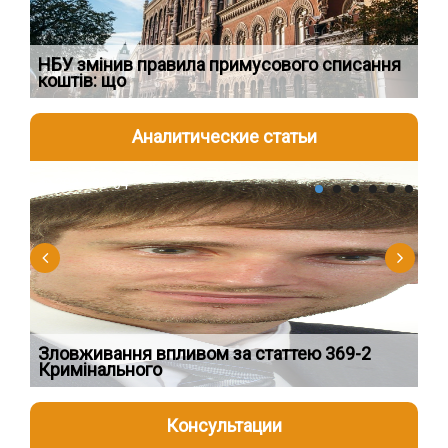
НБУ змінив правила примусового списання
Як
коштів: що
шк
Аналитические статьи
2026-08-04
2
Зловживання впливом за статтею 369-2
Пе
Кримінального
пі
Консультации