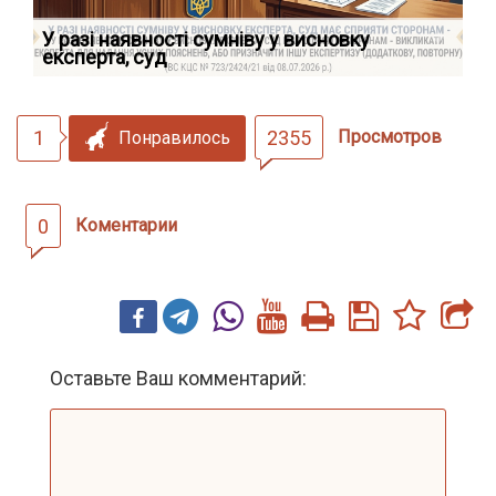
У разі наявності сумніву у висновку
Як
експерта, суд
вк
1
2355
Просмотров
Понравилось
0
Коментарии
Оставьте Ваш комментарий: