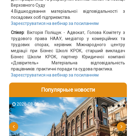
Верховного Суду
4.Відшкодування матеріальної відповідальності з
посадових осіб підприємства.
Зареєструватися на вебінар за посиланням
Спікер
: Вікторія Поліщук - Адвокат, Голова Комітету з
трудового права НААУ, медіатор у комерційних та
трудових спорах, керівник Міжнародного центру
медіації при Бізнес Школі КРОК, старший викладач
Бізнес Школи КРОК, партнер Юридичної компанії
«Довіритель» Матеріальна відповідальність
працівників: практичні поради та судова практика.
Зареєструватися на вебінар за посиланням
Популярные новости
2026-08-06
2