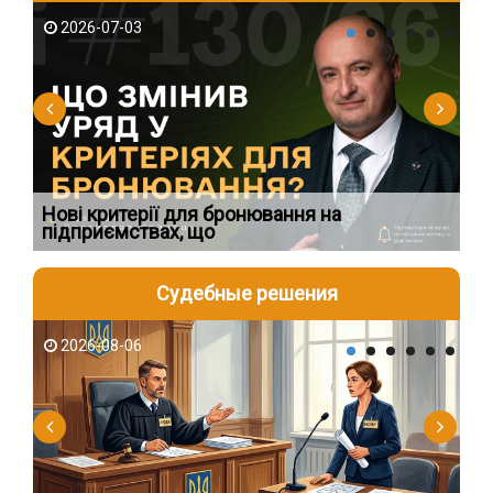
2026-07-03
2
Нові критерії для бронювання на
Ви
підприємствах, що
по
Судебные решения
2026-08-06
2