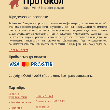
Юридические оговорки
Protocol.ua обладает авторскими правами на информацию, размещенную на веб -
страницах данного ресурса, если не указано иное. Под информацией понимаются
тексты, комментарии, статьи, фотоизображения, рисунки, ящик-шота, сканы,
видео, аудио, другие материалы. При использовании материалов, размещенных
на веб - страницах «Протокол» наличие гиперссылки открытого для индексации
поисковыми системами на protocol.ua обязательна. Под использованием
понимается копирования, адаптация, рерайтинг, модификация и тому подобное.
Полный текст
Приймаємо до оплати
Copyright © 2014-2026 «Протокол». Все права защищены.
Партнёры
Серьги с
Винный шкаф
бриллиантами
Подготовка к НМТ / ВНО
alliancetechnika.ua
pereklad.ua
миралинкс