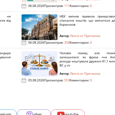
06.08.2026
Просмотров:
111
Коментарии:
0
х не
НБУ змінив правила примусово
лік від
списання коштів: що зміниться д
боржників
Автор:
Лента от Протокола
06.08.2026
Просмотров:
358
Коментарии:
0
ндира
Чоловік помер, але позик
рування
залишилася: як фраза «на йо
розсуд» коштувала дружині $1,1 млн
ВС у сп
Автор:
Лента от Протокола
05.08.2026
Просмотров:
553
Коментарии:
0
legram
viber
youtube