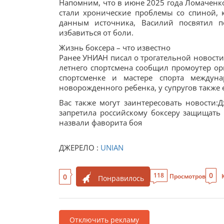
Напомним, что в июне 2025 года Ломаченк
стали хронические проблемы со спиной, 
данным источника, Василий посвятил п
избавиться от боли.
Жизнь боксера – что известно
Ранее УНИАН писал о трогательной новости:
летнего спортсмена сообщил промоутер орг
спортсменке и мастере спорта междун
новорожденного ребенка, у супругов также е
Вас также могут заинтересовать новост
запретила российскому боксеру защищать 
назвали фаворита боя
ДЖЕРЕЛО :
UNIAN
0
118
0
Просмотров
Понравилось
Отключить рекламу