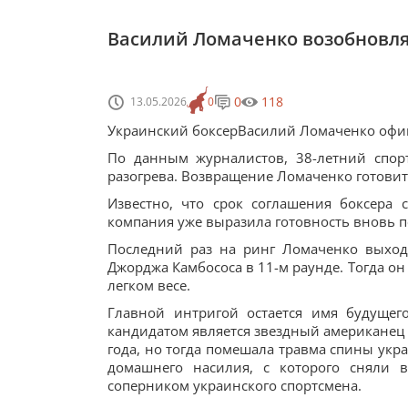
Василий Ломаченко возобновляе
0
118
13.05.2026
0
Украинский боксерВасилий Ломаченко офиц
По данным журналистов, 38-летний спор
разогрева. Возвращение Ломаченко готови
Известно, что срок соглашения боксера 
компания уже выразила готовность вновь п
Последний раз на ринг Ломаченко выход
Джорджа Камбососа в 11-м раунде. Тогда он
легком весе.
Главной интригой остается имя будущег
кандидатом является звездный американец 
года, но тогда помешала травма спины укр
домашнего насилия, с которого сняли 
соперником украинского спортсмена.