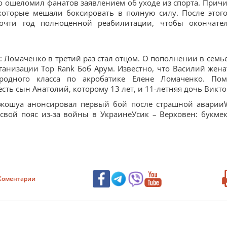
о ошеломил фанатов заявлением об уходе из спорта. Прич
которые мешали боксировать в полную силу. После этого
очти год полноценной реабилитации, чтобы окончате
 Ломаченко в третий раз стал отцом. О пополнении в семье
анизации Top Rank Боб Арум. Известно, что Василий жена
ародного класса по акробатике Елене Ломаченко. По
сть сын Анатолий, которому 13 лет, и 11-летняя дочь Викто
и:Джошуа анонсировал первый бой после страшной авари
свой пояс из-за войны в УкраинеУсик – Верховен: букме
Коментарии