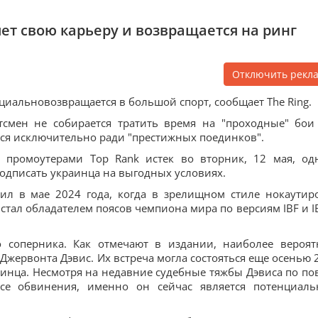
т свою карьеру и возвращается на ринг
Отключить рекл
иальновозвращается в большой спорт, сообщает The Ring.
тсмен не собирается тратить время на "проходные" бои
тся исключительно ради "престижных поединков".
с промоутерами Top Rank истек во вторник, 12 мая, од
одписать украинца на выгодных условиях.
ил в мае 2024 года, когда в зрелищном стиле нокаутир
 стал обладателем поясов чемпиона мира по версиям IBF и I
о соперника. Как отмечают в издании, наиболее вероя
Джервонта Дэвис. Их встреча могла состояться еще осенью 
аинца. Несмотря на недавние судебные тяжбы Дэвиса по по
все обвинения, именно он сейчас является потенциал