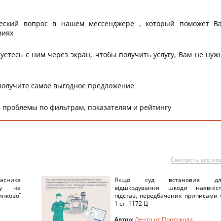
еский вопрос в нашем мессенджере , который поможет В
виях
уетесь с ним через экран, чтобы получить услугу, Вам не нуж
получите самое выгодное предложение
 проблемы по фильтрам, показателям и рейтингу
Смотреть все но
ника
Якщо суд встановив дл
нку на
відшкодування шкоди наявніс
нкової
підстав, передбачених приписами 
1 ст. 1172 Ц
Автор:
Лента от Протокола