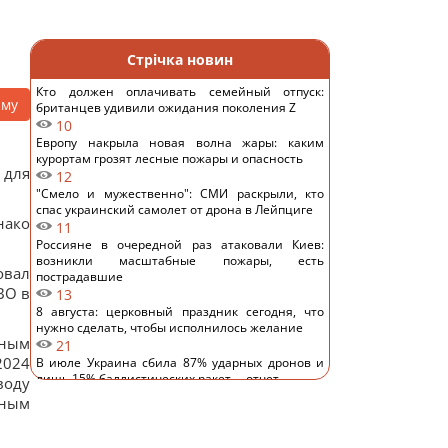
Стрічка новин
Кто должен оплачивать семейный отпуск:
аму
британцев удивили ожидания поколения Z
10
Европу накрыла новая волна жары: каким
курортам грозят лесные пожары и опасность
 для
12
"Смело и мужественно": СМИ раскрыли, кто
спас украинский самолет от дрона в Лейпциге
нако
11
Россияне в очередной раз атаковали Киев:
возникли масштабные пожары, есть
овал
пострадавшие
BO в
13
8 августа: церковный праздник сегодня, что
нужно сделать, чтобы исполнилось желание
тным
21
2024
В июле Украина сбила 87% ударных дронов и
лишь 15% баллистических ракет, – отчет
воду
15
ьным
РФ будет платить Украине по $20 млрд в год:
экономист оценил реальный механизм
репараций