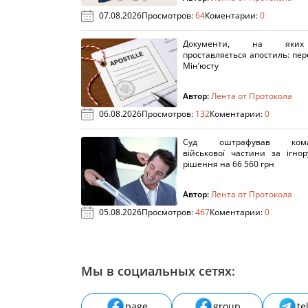
07.08.2026
Просмотров:
64
Коментарии:
0
Документи, на яки
проставляється апостиль: пере
Мін’юсту
Автор:
Лента от Протокола
06.08.2026
Просмотров:
132
Коментарии:
0
Суд оштрафував кома
військової частини за ігно
рішення на 66 560 грн
Автор:
Лента от Протокола
05.08.2026
Просмотров:
467
Коментарии:
0
Мы в социальных сетях:
page
group
te