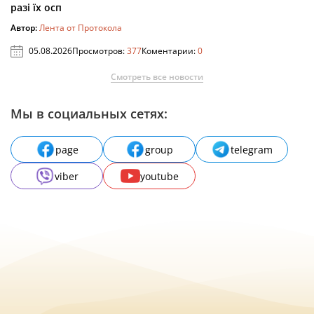
разі їх осп
Автор:
Лента от Протокола
05.08.2026
Просмотров:
377
Коментарии:
0
Смотреть все новости
Мы в социальных сетях:
page
group
telegram
viber
youtube