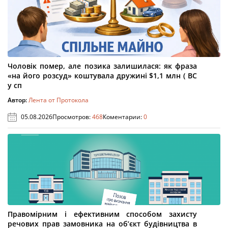
Чоловік помер, але позика залишилася: як фраза
«на його розсуд» коштувала дружині $1,1 млн ( ВС
у сп
Автор:
Лента от Протокола
05.08.2026
Просмотров:
468
Коментарии:
0
Правомірним і ефективним способом захисту
речових прав замовника на об’єкт будівництва в