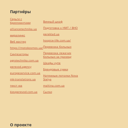
Партнёры
Серьги с
Винный шкаф
бриллиантами
Подготовка к НМТ / ВНО
alliancetechnika.ua
pereklad.ua
миралинкс
hospice-life.com.ua/
Веб мастер
Перевозка больных
https://motokosmos.ua/
Перевозка лежачих
Синтезаторы
больных за границу
agrotechnika.com.ua
Шкафы купе
perevod.agency
Брендовые сумки
europeservice.com.ua
Натяжные потолки Nova
mk-translations.ua
Stelya
текст юа
maltina.com.ua
kievperevod.com.ua
Cылки
О проекте