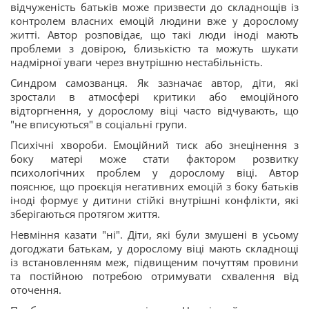
відчуженість батьків може призвести до складнощів із
контролем власних емоцій людини вже у дорослому
житті. Автор розповідає, що такі люди іноді мають
проблеми з довірою, близькістю та можуть шукати
надмірної уваги через внутрішню нестабільність.
Синдром самозванця. Як зазначає автор, діти, які
зростали в атмосфері критики або емоційного
відторгнення, у дорослому віці часто відчувають, що
"не вписуються" в соціальні групи.
Психічні хвороби. Емоційний тиск або знецінення з
боку матері може стати фактором розвитку
психологічних проблем у дорослому віці. Автор
пояснює, що проєкція негативних емоцій з боку батьків
іноді формує у дитини стійкі внутрішні конфлікти, які
зберігаються протягом життя.
Невміння казати "ні". Діти, які були змушені в усьому
догоджати батькам, у дорослому віці мають складнощі
із встановленням меж, підвищеним почуттям провини
та постійною потребою отримувати схвалення від
оточення.