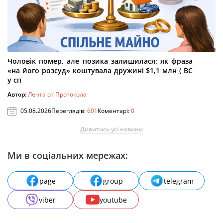
Чоловік помер, але позика залишилася: як фраза
«на його розсуд» коштувала дружині $1,1 млн ( ВС
у сп
Автор:
Лента от Протокола
05.08.2026
Переглядів:
601
Коментарі:
0
Дивитись усі новини
Ми в соціальних мережах:
page
group
telegram
viber
youtube