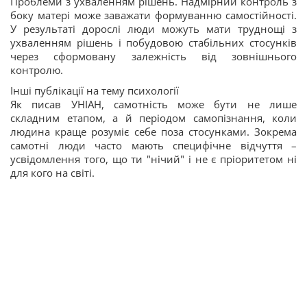
Проблеми з ухваленням рішень. Надмірний контроль з
боку матері може заважати формуванню самостійності.
У результаті дорослі люди можуть мати труднощі з
ухваленням рішень і побудовою стабільних стосунків
через сформовану залежність від зовнішнього
контролю.
Інші публікації на тему психології
Як писав УНІАН, самотність може бути не лише
складним етапом, а й періодом самопізнання, коли
людина краще розуміє себе поза стосунками. Зокрема
самотні люди часто мають специфічне відчуття –
усвідомлення того, що ти "нічий" і не є пріоритетом ні
для кого на світі.