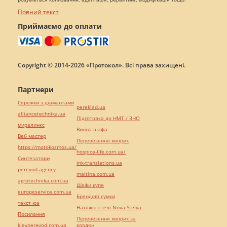
Повний текст
Приймаємо до оплати
Copyright © 2014-2026 «Протокол». Всі права захищені.
Партнери
Сережки з діамантами
pereklad.ua
alliancetechnika.ua
Підготовка до НМТ / ЗНО
миралинкс
Винна шафа
Веб мастер
Перевезення хворих
https://motokosmos.ua/
hospice-life.com.ua/
Синтезатори
mk-translations.ua
perevod.agency
maltina.com.ua
agrotechnika.com.ua
Шафи купе
europeservice.com.ua
Брендові сумки
текст юа
Натяжні стелі Nova Stelya
Посилання
Перевезення хворих за
kievperevod.com.ua
кордон