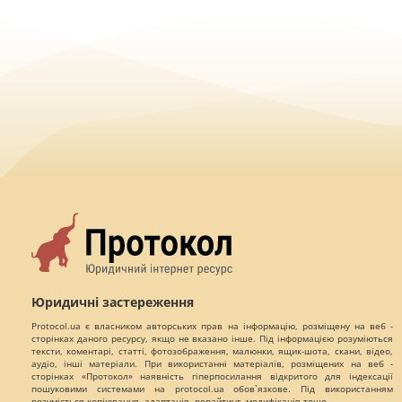
Юридичні застереження
Protocol.ua є власником авторських прав на інформацію, розміщену на веб -
сторінках даного ресурсу, якщо не вказано інше. Під інформацією розуміються
тексти, коментарі, статті, фотозображення, малюнки, ящик-шота, скани, відео,
аудіо, інші матеріали. При використанні матеріалів, розміщених на веб -
сторінках «Протокол» наявність гіперпосилання відкритого для індексації
пошуковими системами на protocol.ua обов`язкове. Під використанням
розуміється копіювання, адаптація, рерайтинг, модифікація тощо.