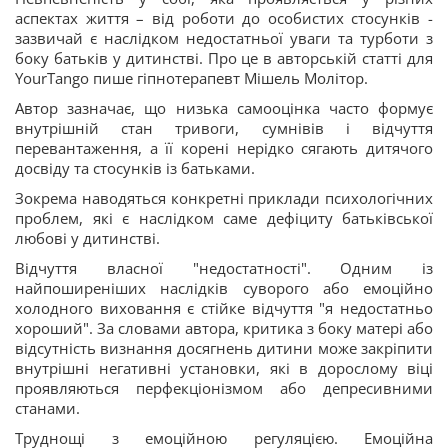
аспектах життя – від роботи до особистих стосунків -
зазвичай є наслідком недостатньої уваги та турботи з
боку батьків у дитинстві. Про це в авторській статті для
YourTango пише гіпнотерапевт Мішель Молітор.
Автор зазначає, що низька самооцінка часто формує
внутрішній стан тривоги, сумнівів і відчуття
перевантаження, а її корені нерідко сягають дитячого
досвіду та стосунків із батьками.
Зокрема наводяться конкретні приклади психологічних
проблем, які є наслідком саме дефіциту батьківської
любові у дитинстві.
Відчуття власної "недостатності". Одним із
найпоширеніших наслідків суворого або емоційно
холодного виховання є стійке відчуття "я недостатньо
хороший". За словами автора, критика з боку матері або
відсутність визнання досягнень дитини може закріпити
внутрішні негативні установки, які в дорослому віці
проявляються перфекціонізмом або депресивними
станами.
Труднощі з емоційною регуляцією. Емоційна