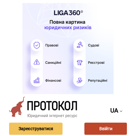
UA
Зареєструватися
Ввійти