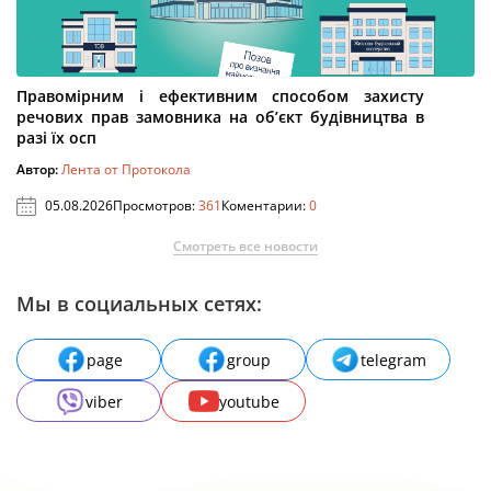
Правомірним і ефективним способом захисту
речових прав замовника на об’єкт будівництва в
разі їх осп
Автор:
Лента от Протокола
05.08.2026
Просмотров:
361
Коментарии:
0
Смотреть все новости
Мы в социальных сетях:
page
group
telegram
viber
youtube