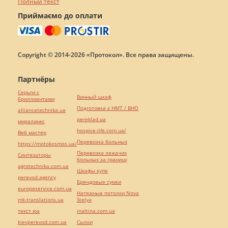
Полный текст
Приймаємо до оплати
Copyright © 2014-2026 «Протокол». Все права защищены.
Партнёры
Серьги с
Винный шкаф
бриллиантами
Подготовка к НМТ / ВНО
alliancetechnika.ua
pereklad.ua
миралинкс
hospice-life.com.ua/
Веб мастер
Перевозка больных
https://motokosmos.ua/
Перевозка лежачих
Синтезаторы
больных за границу
agrotechnika.com.ua
Шкафы купе
perevod.agency
Брендовые сумки
europeservice.com.ua
Натяжные потолки Nova
mk-translations.ua
Stelya
текст юа
maltina.com.ua
kievperevod.com.ua
Cылки