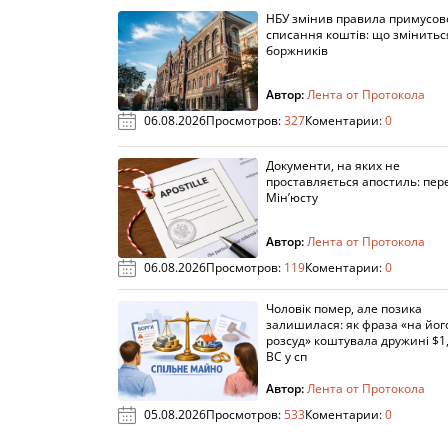
НБУ змінив правила примусов
списання коштів: що змінитьс
боржників
Автор:
Лента от Протокола
06.08.2026
Просмотров:
327
Коментарии:
0
Документи, на яких не
проставляється апостиль: пере
Мін’юсту
Автор:
Лента от Протокола
06.08.2026
Просмотров:
119
Коментарии:
0
Чоловік помер, але позика
залишилася: як фраза «на йог
розсуд» коштувала дружині $1,
ВС у сп
Автор:
Лента от Протокола
05.08.2026
Просмотров:
533
Коментарии:
0