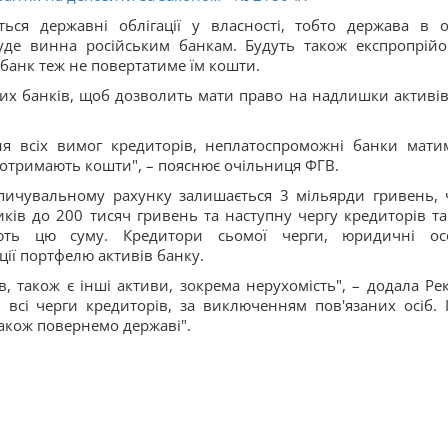
ться державні облігації у власності, тобто держава в о
буде винна російським банкам. Будуть також експропрійо
 банк теж не повертатиме їм кошти.
их банків, щоб дозволить мати право на надлишки активів,
ня всіх вимог кредиторів, неплатоспроможні банки мати
и отримають кошти", – пояснює очільниця ФГВ.
пичувальному рахунку залишається 3 мільярди гривень, 
ків до 200 тисяч гривень та наступну чергу кредиторів та
ють цю суму. Кредитори сьомої черги, юридичні ос
ії портфелю активів банку.
 також є інші активи, зокрема нерухомість", – додала Рек
всі черги кредиторів, за виключенням пов'язаних осіб. 
акож повернемо державі".