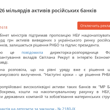
6 мільярдів активів російських банків
Отключить рекл
1618
бінет міністрів підтримав пропозицію НБУ націоналізуват
рд грн активів виведених з українського ринку російс
нків, залишається рішення РНБО та підпис президента.
ро це
повідомила
директорка-розпорядниця Фо
рантування вкладів Світлана Рекрут в інтерв’ю Економі
авді.
она розповіла, що на рівні уряду вже є рішення 
имусового вилучення. "Наступні кроки – це рішення РНБ
опрійовані високоліквідні активи таких банків як "МР Б
. Зокрема, кошти на накопичувальному рахунку в НБУ
ти державних компаній та зобов’язання материнських стру
антія на депозити за законом - № 2180-IX