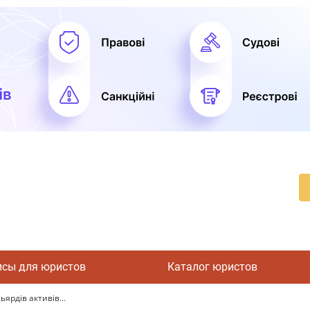
исы для юристов
Каталог юристов
ярдів активів...