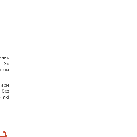
помощь
17
США ввели новые санкции против Кубы за
сотрудничество с Китаем и РФ, – Bloomberg
18
Одна настройка, которую стоит изменить всем
владельцам новых телевизоров
19
Ученые нашли отпечатки пальцев на керамике
возрастом 8000 лет: что их удивило
17
аві:
Украина ставит Путина на предвыборные часы,
. Як
- Newsweek
ькій
14
тири
 без
 які