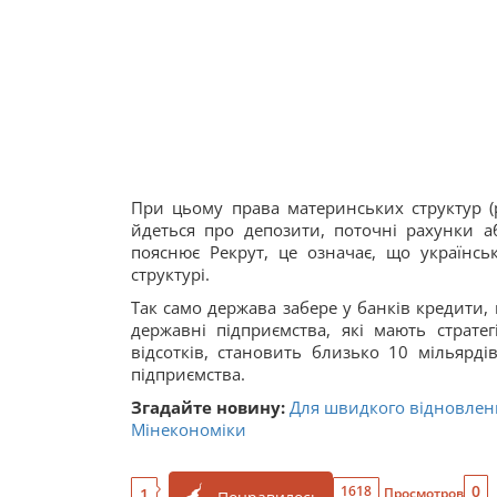
При цьому права материнських структур (р
йдеться про депозити, поточні рахунки а
пояснює Рекрут, це означає, що українсь
структурі.
Так само держава забере у банків кредити
державні підприємства, які мають страте
відсотків, становить близько 10 мільярді
підприємства.
Згадайте новину:
Для швидкого відновлення
Мінекономіки
0
1618
1
Просмотров