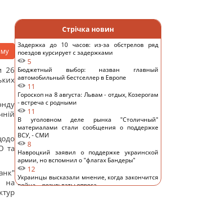
Стрічка новин
Задержка до 10 часов: из-за обстрелов ряд
аму
поездов курсирует с задержками
5
и 26
Бюджетный выбор: назван главный
автомобильный бестселлер в Европе
ьких
11
Гороскоп на 8 августа: Львам - отдых, Козерогам
- встреча с родными
нду
11
чній
В уголовном деле рынка "Столичный"
материалами стали сообщения о поддержке
ВСУ, - СМИ
щодо
8
О та
Навроцкий заявил о поддержке украинской
армии, но вспомнил о "флагах Бандеры"
12
анк"
Украинцы высказали мнение, когда закончится
, на
война, - результаты опроса
ктур
12
Аппетитная творожная запеканка с рисом:
старинный рецепт по-украински
13