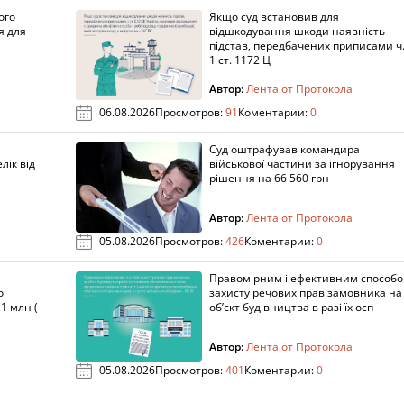
ого
Якщо суд встановив для
я для
відшкодування шкоди наявність
підстав, передбачених приписами ч
1 ст. 1172 Ц
Автор:
Лента от Протокола
06.08.2026
Просмотров:
91
Коментарии:
0
Суд оштрафував командира
лік від
військової частини за ігнорування
рішення на 66 560 грн
Автор:
Лента от Протокола
05.08.2026
Просмотров:
426
Коментарии:
0
Правомірним і ефективним способ
о
захисту речових прав замовника на
1 млн (
об’єкт будівництва в разі їх осп
Автор:
Лента от Протокола
05.08.2026
Просмотров:
401
Коментарии:
0