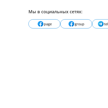
Мы в социальных сетях:
page
group
te