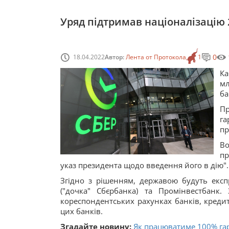
Уряд підтримав націоналізацію 2
0
18.04.2022
Автор:
Лента от Протокола
1
Ка
мл
ба
П
га
пр
В
пр
указ президента щодо введення його в дію".
Згідно з рішенням, державою будуть експр
("дочка" Сбєрбанка) та Промінвестбанк
кореспондентських рахунках банків, креди
цих банків.
Згадайте новину:
Як працюватиме 100% гар