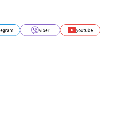
legram
viber
youtube