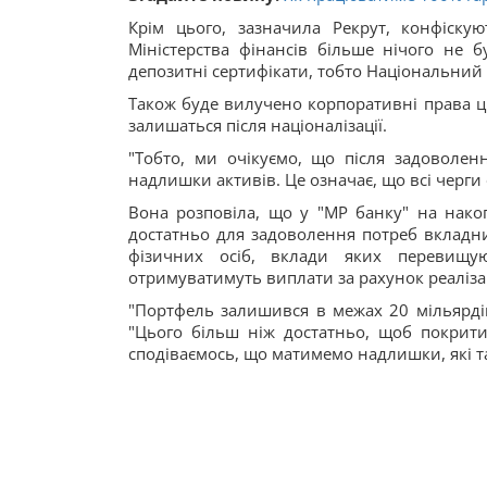
Крім цього, зазначила Рекрут, конфіскую
Міністерства фінансів більше нічого не 
депозитні сертифікати, тобто Національний
Також буде вилучено корпоративні права ц
залишаться після націоналізації.
"Тобто, ми очікуємо, що після задоволен
надлишки активів. Це означає, що всі черг
Вона розповіла, що у "МР банку" на нако
достатньо для задоволення потреб вкладни
фізичних осіб, вклади яких перевищу
отримуватимуть виплати за рахунок реалізац
"Портфель залишився в межах 20 мільярдів,
"Цього більш ніж достатньо, щоб покрити 
сподіваємось, що матимемо надлишки, які т