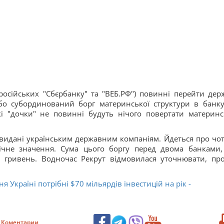
осійських "Сбєрбанку" та "ВЕБ.РФ") повинні перейти держ
бо субординований борг материнської структури в банку
кі "дочки" не повинні будуть нічого повертати материнс
, видані українським державним компаніям. Йдеться про чо
гічне значення. Сума цього боргу перед двома банками,
в гривень. Водночас Рекрут відмовилася уточнювати, про
 Україні потрібні $70 мільярдів інвестицій на рік -
Коментарии