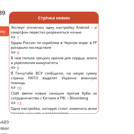
89
Стрічка новин
Эксперт отключил одну настройку Android – и
аму
смартфон перестал разряжаться ночью
7
Удары России по кораблям в Черном море: в FP
раскрыли последствия
9
В чем польза грецких орехов для сердца, мозга
и укрепления иммунитета
9
В Генштабе ВСУ сообщили, на какую сумму
страны НАТО выделят Украине военную
помощь
10
США ввели новые санкции против Кубы за
сотрудничество с Китаем и РФ, – Bloomberg
13
Одна настройка, которую стоит изменить всем
владельцам новых телевизоров
12
6489
Ученые нашли отпечатки пальцев на керамике
иями
возрастом 8000 лет: что их удивило
13