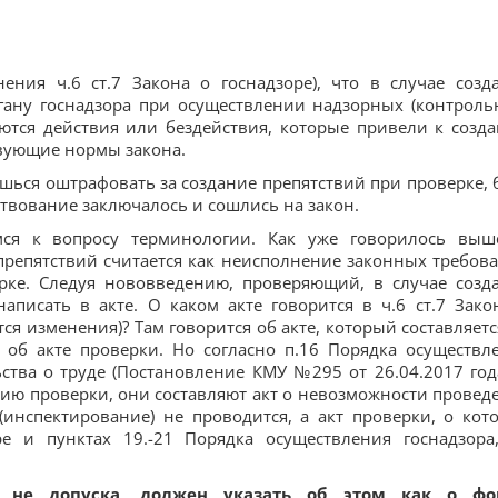
нения ч.6 ст.7 Закона о госнадзоре), что в случае созд
гану госнадзора при осуществлении надзорных (контроль
ются действия или бездействия, которые привели к созд
твующие нормы закона.
шься оштрафовать за создание препятствий при проверке, 
ствование заключалось и сошлись на закон.
мся к вопросу терминологии. Как уже говорилось выш
препятствий считается как неисполнение законных требов
рке. Следуя нововведению, проверяющий, в случае созд
аписать в акте. О каком акте говорится в ч.6 ст.7 Зако
ся изменения)? Там говорится об акте, который составляетс
. об акте проверки. Но согласно п.16 Порядка осуществл
ства о труде (Постановление КМУ №295 от 26.04.2017 года
ию проверки, они составляют акт о невозможности провед
(инспектирование) не проводится, а акт проверки, о кот
ре и пунктах 19.-21 Порядка осуществления госнадзора
 не допуска, должен указать об этом как о фо