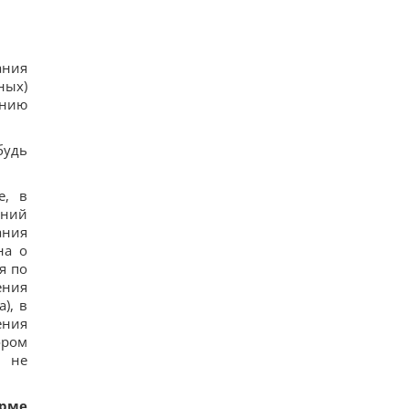
ания
ных)
анию
будь
е, в
аний
ания
на о
я по
ения
), в
ения
ором
, не
рме