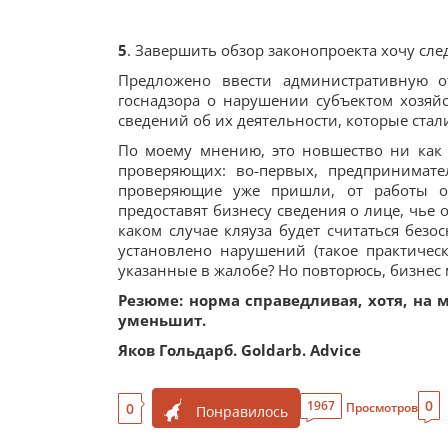
5
. Завершить обзор законопроекта хочу сл
Предложено ввести административную от
госнадзора о нарушении субъектом хозяйс
сведений об их деятельности, которые ста
По моему мнению, это новшество ни как
проверяющих: во-первых, предпринимате
проверяющие уже пришли, от работы от
предоставят бизнесу сведения о лице, чье
каком случае кляуза будет считаться безо
установлено нарушений (такое практичес
указанные в жалобе? Но повторюсь, бизнес 
Резюме: норма справедливая, хотя, на 
уменьшит.
Яков Гольдарб. Goldarb. Advice
0
1967
0
Просмотров
Понравилось