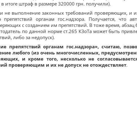
 в итоге штраф в размере 320000 грн. получили).
я и не выполнение законных требований проверяющих, и и
 препятствий органам гос.надзора. Получается, что ав
ряющих с созданием им препятствий. В тоже время, абзац 6
ботодатель по данной норме ст.265 КЗоТа может быть привл
твий, либо за недопуск).
ие препятствий органам гос.надзора», считаю, позв
ение любого (из очень многочисленных, предусмотре
ряющих, и кроме того, несколько не согласовываетс
твий проверяющим и их не допуск не отождествляет
.