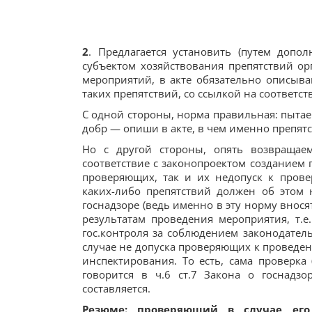
2
. Предлагается установить (путем допол
субъектом хозяйствования препятствий ор
мероприятий, в акте обязательно описыва
таких препятствий, со ссылкой на соответс
С одной стороны, норма правильная: пытае
добр — опиши в акте, в чем именно препят
Но с другой стороны, опять возвращае
соответствие с законопроектом созданием 
проверяющих, так и их недопуск к прове
каких-либо препятствий должен об этом н
госнадзоре (ведь именно в эту норму вносят
результатам проведения мероприятия, т.е
гос.контроля за соблюдением законодатель
случае не допуска проверяющих к проведен
инспектирования. То есть, сама проверка 
говорится в ч.6 ст.7 Закона о госнадзо
составляется.
Резюме: проверяющий в случае его