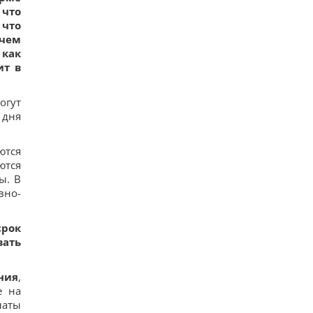
 что
 что
 чем
 как
ит в
огут
 дня
ются
ются
ы. В
вно-
срок
вать
ния
,
е на
латы