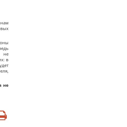
анам
ивых
роны
ведь
ы не
х: в
удет
еля,
а не