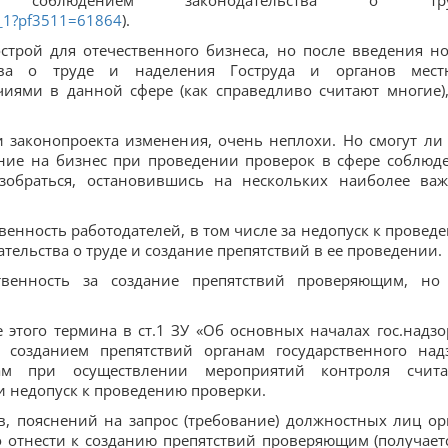
а соблюдением законодательства о тру
4_1?pf3511=61864
).
строй для отечественного бизнеса, но после введения н
тва о труде и наделения Гоструда и органов мест
ями в данной сфере (как справедливо считают многие),
 законопроекта изменения, очень неплохи. Но смогут ли
ение на бизнес при проведении проверок в сфере соблюд
азобраться, остановившись на нескольких наиболее ва
твенность работодателей, в том числе за недопуск к провед
ельства о труде и создание препятствий в ее проведении.
ственность за создание препятствий проверяющим, но
 этого термина в ст.1 ЗУ «Об основных началах гос.надзо
, созданием препятствий органам государственного над
м при осуществлении мероприятий контроля счита
 недопуск к проведению проверки.
в, пояснений на запрос (требование) должностных лиц ор
отнести к созданию препятствий проверяющим (получаетс