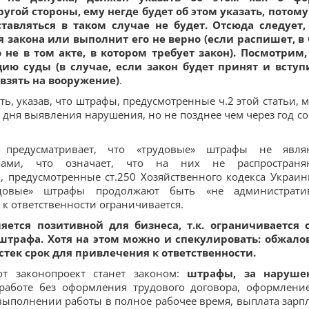
ругой стороны, ему негде будет об этом указать, потому
тавляться в таком случае не будет. Отсюда следует,
закона или выполнит его не верно (если распишет, в
 не в том акте, в котором требует закон). Посмотрим,
ию суды (в случае, если закон будет принят и вступ
 взять на вооружение)
.
ить, указав, что штрафы, предусмотренные ч.2 этой статьи, м
 дня выявления нарушения, но не позднее чем через год со
предусматривает, что «трудовые» штрафы не явля
афами, что означает, что на них не распространя
 предусмотренные ст.250 Хозяйственного кодекса Украин
удовые» штрафы продолжают быть «не администрати
 к ответственности ограничивается.
яется позитивной для бизнеса, т.к. ограничивается 
штрафа. Хотя на этом можно и спекулировать: обжало
стек срок для привлечения к ответственности.
т законопроект станет законом:
штрафы, за наруше
 работе без оформления трудового договора, оформлени
выполнении работы в полное рабочее время, выплата зарп