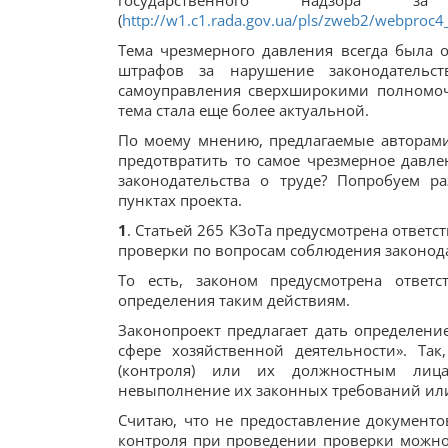
государственного надзора з
(
http://w1.c1.rada.gov.ua/pls/zweb2/webproc
Тема чрезмерного давления всегда была о
штрафов за нарушение законодательс
самоуправления сверхширокими полномочи
тема стала еще более актуальной.
По моему мнению, предлагаемые авторами
предотвратить то самое чрезмерное давл
законодательства о труде? Попробуем р
пунктах проекта.
1
. Статьей 265 КЗоТа предусмотрена ответс
проверки по вопросам соблюдения законодат
То есть, законом предусмотрена ответ
определения таким действиям.
Законопроект предлагает дать определение
сфере хозяйственной деятельности». Так
(контроля) или их должностным лица
невыполнение их законных требований или
Считаю, что не предоставление документо
контроля при проведении проверки можно 