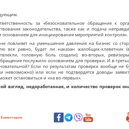
едующим.
ветственность за «безосновательное обращение к орг
твования законодательства, также как и подача неправд
ли основанием для инициирования мероприятий контроля».
 не повлияет на уменьшение давления на бизнес со сто
лю все равно, будет ли наказан жалобщик-клеветник (
влекли, головную боль создали); во-вторых, ревизор
 обращение послужило основанием для проверки. И в-третьи
сновательной? Если по результатам проверки вообще не б
ки невозможно) или если не подтвердятся доводы заявит
может остановиться и «на во-первых».
мой взгляд, недоработанная, и количество проверок он
Коментарии