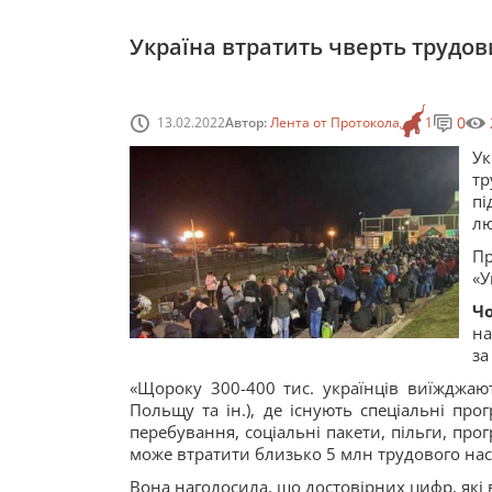
Україна втратить чверть трудови
0
13.02.2022
Автор:
Лента от Протокола
1
У
т
пі
лю
П
«У
Чо
на
за
«Щороку 300-400 тис. українців виїжджаю
Польщу та ін.), де існують спеціальні пр
перебування, соціальні пакети, пільги, про
може втратити близько 5 млн трудового нас
Вона наголосила, що достовірних цифр, які 