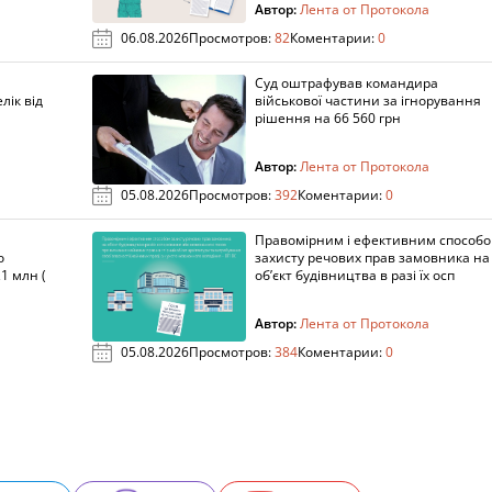
Автор:
Лента от Протокола
06.08.2026
Просмотров:
82
Коментарии:
0
Суд оштрафував командира
лік від
військової частини за ігнорування
рішення на 66 560 грн
Автор:
Лента от Протокола
05.08.2026
Просмотров:
392
Коментарии:
0
Правомірним і ефективним способ
о
захисту речових прав замовника на
1 млн (
об’єкт будівництва в разі їх осп
Автор:
Лента от Протокола
05.08.2026
Просмотров:
384
Коментарии:
0