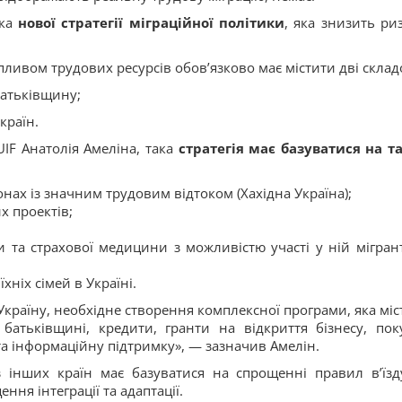
бка
нової стратегії міграційної політики
, яка знизить ри
пливом трудових ресурсів обов’язково має містити дві склад
батьківщину;
країн.
IF Анатолія Амеліна, така
стратегія має базуватися на т
онах із значним трудовим відтоком (Хахідна Україна);
х проектів;
 та страхової медицини з можливістю участі у ній мігрант
хніх сімей в Україні.
країну, необхідне створення комплексної програми, яка міс
атьківщині, кредити, гранти на відкриття бізнесу, пок
 та інформаційну підтримку», — зазначив Амелін.
з інших країн має базуватися на спрощенні правил в’їзд
ня інтеграції та адаптації.