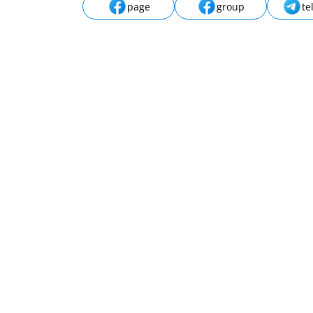
page
group
te