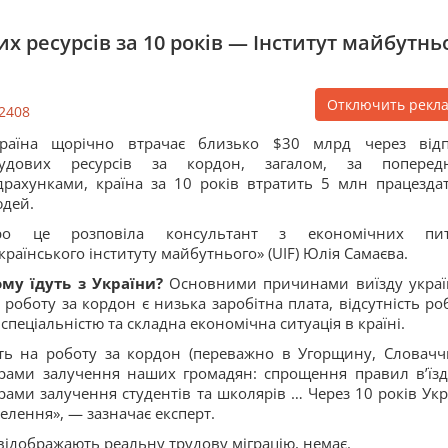
х ресурсів за 10 років — Інститут майбутнь
Отключить рекл
2408
країна щорічно втрачає близько $30 млрд через від
рудових ресурсів за кордон, загалом, за поперед
драхунками, країна за 10 років втратить 5 млн працезда
дей.
ро це розповіла консультант з економічних пит
країнського інституту майбутнього» (UIF) Юлія Самаєва.
му їдуть з України?
Основними причинами виїзду украї
 роботу за кордон є низька заробітна плата, відсутність ро
 спеціальністю та складна економічна ситуація в країні.
ть на роботу за кордон (переважно в Угорщину, Словачч
ограми залучення наших громадян: спрощення правил в’їзд
грами залучення студентів та школярів … Через 10 років Укр
елення», — зазначає експерт.
відображають реальну трудову міграцію, немає.