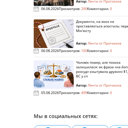
Автор:
Лента от Протокола
06.08.2026
Просмотров:
290
Коментарии:
0
Документи, на яких не
проставляється апостиль: пере
Мін’юсту
Автор:
Лента от Протокола
06.08.2026
Просмотров:
100
Коментарии:
0
Чоловік помер, але позика
залишилася: як фраза «на йог
розсуд» коштувала дружині $1,
ВС у сп
Автор:
Лента от Протокола
05.08.2026
Просмотров:
499
Коментарии:
0
Мы в социальных сетях: