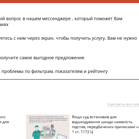
ий вопрос в нашем мессенджере , который поможет Вам
виях
етесь с ним через экран, чтобы получить услугу, Вам не нужно
получите самое выгодное предложение
 проблемы по фильтрам, показателям и рейтингу
Смотреть все но
ого
Якщо суд встановив для
я для
відшкодування шкоди наявність
підстав, передбачених приписами ч
1 ст. 1172 Ц