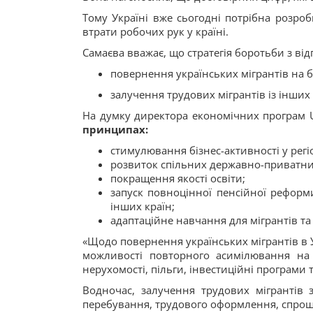
Тому Україні вже сьогодні потрібна розро
втрати робочих рук у країні.
Самаєва вважає, що стратегія боротьби з від
повернення українських мігрантів на 
залучення трудових мігрантів із інших 
На думку директора економічних програм U
принципах:
стимулювання бізнес-активності у регі
розвиток спільних державно-приватни
покращення якості освіти;
запуск повноцінної пенсійної реформи
інших країн;
адаптаційне навчання для мігрантів та ї
«Щодо повернення українських мігрантів в У
можливості повторного асимілювання на б
нерухомості, пільги, інвестиційні програми
Водночас, залучення трудових мігрантів 
перебування, трудового оформлення, спрощен