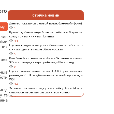
ого
Стрічка новин
Дантес показался с новой возлюбленной (фото)
аму
5
Ryanair добавил еще больше рейсов в Марокко:
плив
сразу три из них – из Польши
11
німи
Пустые грядки в августе - большая ошибка: что
тних
с ними сделать после сбора урожая
9
Ким Чен Ын с начала войны в Украине получил
ань
$22 миллиарда сверхприбыли, - Bloomberg
8
Путин может напасть на НАТО уже осенью:
нців
разведка США опубликовала новый прогноз, -
боти
WSJ
14
Эксперт отключил одну настройку Android – и
ину,
смартфон перестал разряжаться ночью
у та
12
аїна
Удары России по кораблям в Черном море: в FP
раскрыли последствия
13