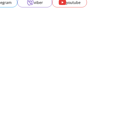
legram
viber
youtube