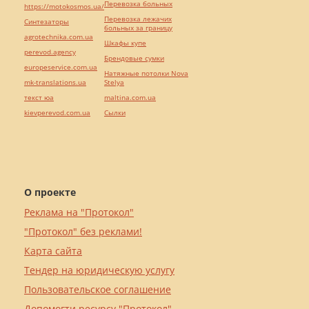
Перевозка больных
https://motokosmos.ua/
Перевозка лежачих
Синтезаторы
больных за границу
agrotechnika.com.ua
Шкафы купе
perevod.agency
Брендовые сумки
europeservice.com.ua
Натяжные потолки Nova
mk-translations.ua
Stelya
текст юа
maltina.com.ua
kievperevod.com.ua
Cылки
О проекте
Реклама на "Протокол"
"Протокол" без реклами!
Карта сайта
Тендер на юридическую услугу
Пользовательское соглашение
Допомогти ресурсу "Протокол"