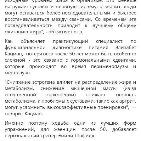
исходным уровнем жира в организме. Это меньше
нагружает суставы и нервную систему, а значит, люди
могут оставаться более последовательными и быстрее
восстанавливаться между сеансами. Со временем эта
последовательность приводит к лучшему общему
сжиганию жира", - объясняет она.
Как объясняет практикующий специалист по
функциональной диагностике питания Элизабет
Кацман, потеря веса после 50 лет может быть особенно
сложной - это связано с гормональными сдвигами,
которые происходят во время перименопаузы и
менопаузы.
"Снижение эстрогена влияет на распределение жира и
метаболизм, снижение мышечной массы (из-за
естественной саркопении) снижает скорость
метаболизма, а проблемы с суставами, такие как артрит,
могут усложнить высокоэффективные тренировки", —
говорит Кацман.
Именно поэтому ходьба одна из лучших форм
упражнений, для жэенщин после 50, добавляет
персональный тренер Эмили Шофилд.