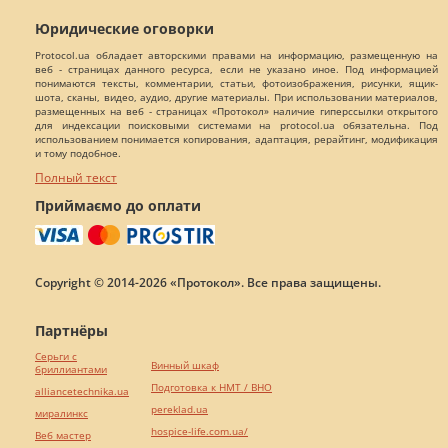
Юридические оговорки
Protocol.ua обладает авторскими правами на информацию, размещенную на
веб - страницах данного ресурса, если не указано иное. Под информацией
понимаются тексты, комментарии, статьи, фотоизображения, рисунки, ящик-
шота, сканы, видео, аудио, другие материалы. При использовании материалов,
размещенных на веб - страницах «Протокол» наличие гиперссылки открытого
для индексации поисковыми системами на protocol.ua обязательна. Под
использованием понимается копирования, адаптация, рерайтинг, модификация
и тому подобное.
Полный текст
Приймаємо до оплати
Copyright © 2014-2026 «Протокол». Все права защищены.
Партнёры
Серьги с
Винный шкаф
бриллиантами
Подготовка к НМТ / ВНО
alliancetechnika.ua
pereklad.ua
миралинкс
hospice-life.com.ua/
Веб мастер