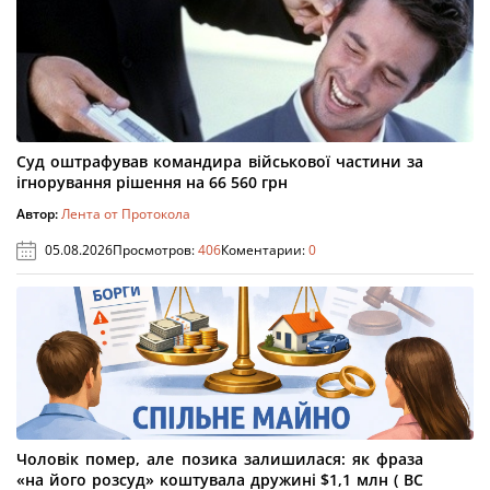
Суд оштрафував командира військової частини за
ігнорування рішення на 66 560 грн
Автор:
Лента от Протокола
05.08.2026
Просмотров:
406
Коментарии:
0
Чоловік помер, але позика залишилася: як фраза
«на його розсуд» коштувала дружині $1,1 млн ( ВС