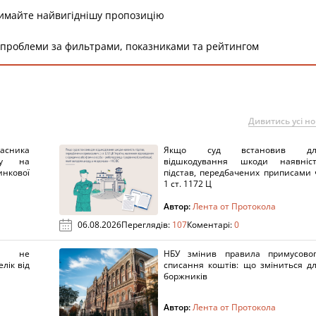
римайте найвигіднішу пропозицію
 проблеми за фильтрами, показниками та рейтингом
Дивитись усі н
ника
Якщо суд встановив дл
нку на
відшкодування шкоди наявніс
нкової
підстав, передбачених приписами 
1 ст. 1172 Ц
Автор:
Лента от Протокола
06.08.2026
Переглядів:
107
Коментарі:
0
х не
НБУ змінив правила примусово
лік від
списання коштів: що зміниться д
боржників
Автор:
Лента от Протокола