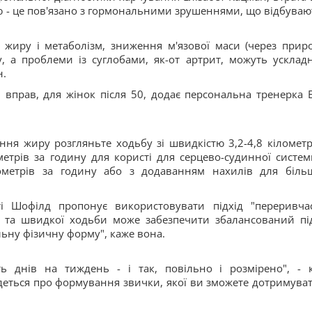
ю - це пов'язано з гормональними зрушеннями, що відбуваю
 жиру і метаболізм, зниження м'язової маси (через прир
, а проблеми із суглобами, як-от артрит, можуть усклад
н.
прав, для жінок після 50, додає персональна тренерка Е
ння жиру розгляньте ходьбу зі швидкістю 3,2-4,8 кілометр
метрів за годину для користі для серцево-судинної систем
лометрів за годину або з додаванням нахилів для біль
 Шофілд пропонує використовувати підхід "переривчас
ї та швидкої ходьби може забезпечити збалансований під
льну фізичну форму", каже вона.
ть днів на тиждень - і так, повільно і розмірено", - 
Йдеться про формування звички, якої ви зможете дотримуват