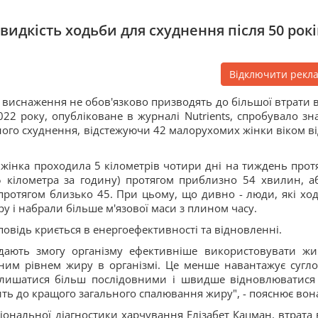
дкість ходьби для схуднення після 50 рокі
Відключити рекл
 виснаження не обов'язково призводять до більшої втрати в
22 року, опубліковане в журналі Nutrients, спробувало зн
ого схуднення, відстежуючи 42 малорухомих жінки віком ві
 жінка проходила 5 кілометрів чотири дні на тиждень прот
5 кілометра за годину) протягом приблизно 54 хвилин, а
 протягом близько 45. При цьому, що дивно - люди, які хо
у і набрали більше м'язової маси з плином часу.
повідь криється в енергоефективності та відновленні.
 дають змогу організму ефективніше використовувати жи
ним рівнем жиру в організмі. Це менше навантажує сугло
алишатися більш послідовними і швидше відновлюватися
ить до кращого загального спалювання жиру", - пояснює вон
ональної діагностики харчування Елізабет Кацман, втрата 