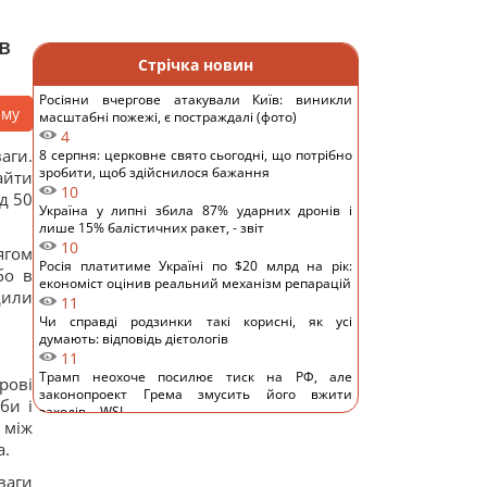
в
Стрічка новин
Росіяни вчергове атакували Київ: виникли
аму
масштабні пожежі, є постраждалі (фото)
4
аги.
8 серпня: церковне свято сьогодні, що потрібно
зробити, щоб здійснилося бажання
айти
10
д 50
Україна у липні збила 87% ударних дронів і
лише 15% балістичних ракет, - звіт
10
ягом
Росія платитиме Україні по $20 млрд на рік:
бо в
економіст оцінив реальний механізм репарацій
дили
11
Чи справді родзинки такі корисні, як усі
думають: відповідь дієтологів
11
Трамп неохоче посилює тиск на РФ, але
рові
законопроект Грема змусить його вжити
би і
заходів, - WSJ
 між
10
а.
Саудівська Аравія, Пакистан і Туреччина уклали
угоду про взаємну оборону, - Reuters
ваги
12