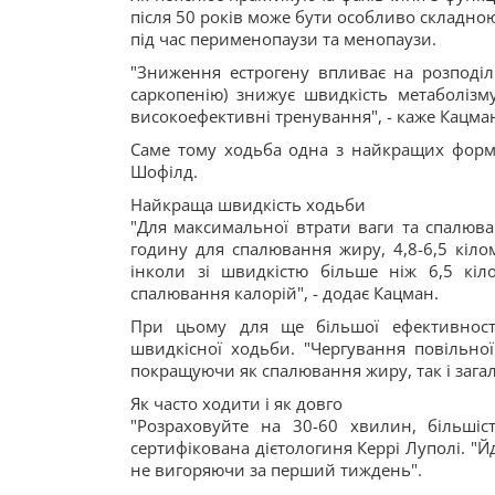
після 50 років може бути особливо складно
під час перименопаузи та менопаузи.
"Зниження естрогену впливає на розподіл
саркопенію) знижує швидкість метаболізму
високоефективні тренування", - каже Кацма
Саме тому ходьба одна з найкращих форм в
Шофілд.
Найкраща швидкість ходьби
"Для максимальної втрати ваги та спалюва
годину для спалювання жиру, 4,8-6,5 кіло
інколи зі швидкістю більше ніж 6,5 кі
спалювання калорій", - додає Кацман.
При цьому для ще більшої ефективності
швидкісної ходьби. "Чергування повільно
покращуючи як спалювання жиру, так і зага
Як часто ходити і як довго
"Розраховуйте на 30-60 хвилин, більшіс
сертифікована дієтологиня Керрі Луполі. "
не вигоряючи за перший тиждень".