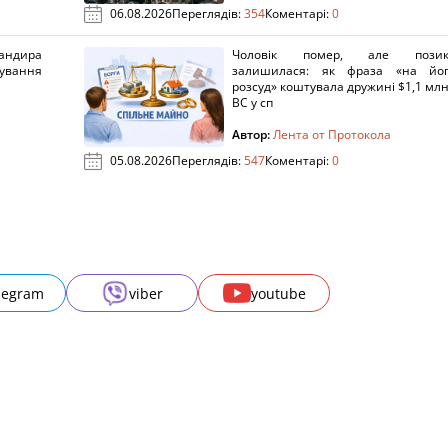
06.08.2026
Переглядів:
354
Коментарі:
0
ндира
Чоловік помер, але позик
рування
залишилася: як фраза «на йо
розсуд» коштувала дружині $1,1 млн
ВС у сп
Автор:
Лента от Протокола
05.08.2026
Переглядів:
547
Коментарі:
0
legram
viber
youtube