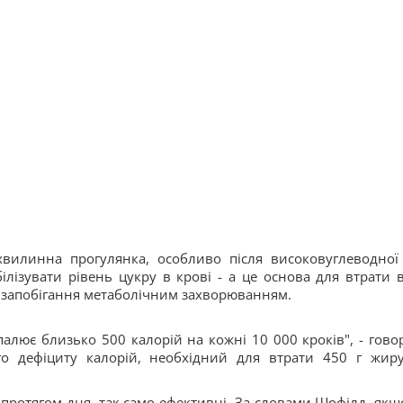
хвилинна прогулянка, особливо після високовуглеводної
ілізувати рівень цукру в крові - а це основа для втрати в
 і запобігання метаболічним захворюванням.
алює близько 500 калорій на кожні 10 000 кроків", - гово
о дефіциту калорій, необхідний для втрати 450 г жир
 протягом дня, так само ефективні. За словами Шофілд, якщ