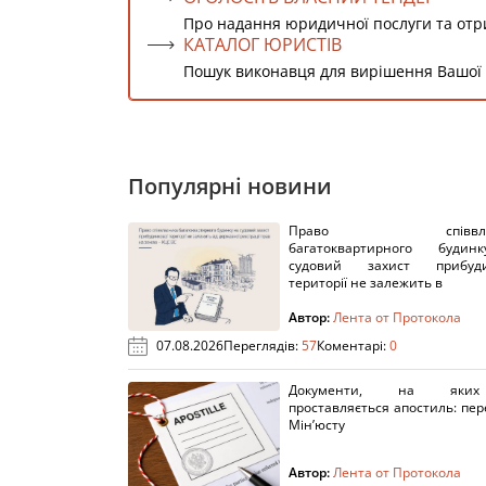
Про надання юридичної послуги та от
КАТАЛОГ ЮРИСТІВ
Пошук виконавця для вирішення Вашої
Популярні новини
Право співвлас
багатоквартирного буди
судовий захист прибуди
території не залежить в
Автор:
Лента от Протокола
07.08.2026
Переглядів:
57
Коментарі:
0
Документи, на яки
проставляється апостиль: пере
Мін’юсту
Автор:
Лента от Протокола