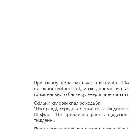
При цьому вона зазначає, що навіть 10-
високоглікемічної їжі, може допомогти стаб
гормонального балансу, енергії, довголіття
Скільки калорій спалює ходьба
"Насправді, середньостатистична людина сп
Шофілд. "Це приблизно рівень щоденног
тиждень".
При цьому короткі прогулянки, розподілені