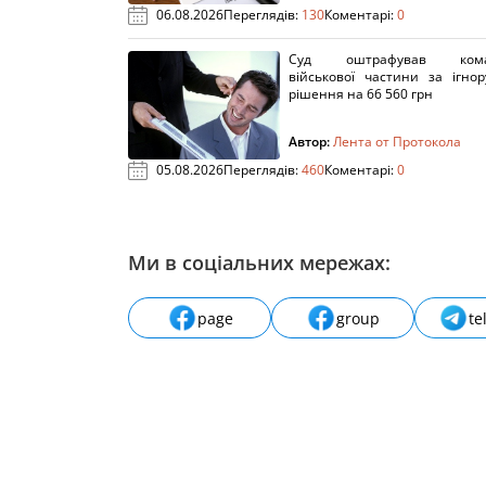
06.08.2026
Переглядів:
130
Коментарі:
0
Суд оштрафував кома
військової частини за ігно
рішення на 66 560 грн
Автор:
Лента от Протокола
05.08.2026
Переглядів:
460
Коментарі:
0
Ми в соціальних мережах:
page
group
te