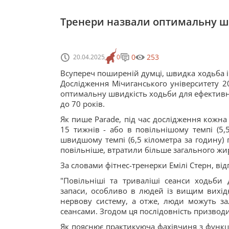
Тренери назвали оптимальну шви
0
253
20.04.2025
0
Всупереч поширеній думці, швидка ходьба і
Дослідження Мічиганського університету 20
оптимальну швидкість ходьби для ефективн
до 70 років.
Як пише Parade, під час дослідження кожна
15 тижнів - або в повільнішому темпі (5,
швидшому темпі (6,5 кілометра за годину)
повільніше, втратили більше загального жир
За словами фітнес-тренерки Емілі Стерн, від
"Повільніші та триваліші сеанси ходьби
запаси, особливо в людей із вищим вихід
нервову систему, а отже, люди можуть з
сеансами. Згодом ця послідовність призвод
Як пояснює практикуюча фахівчиня з функці