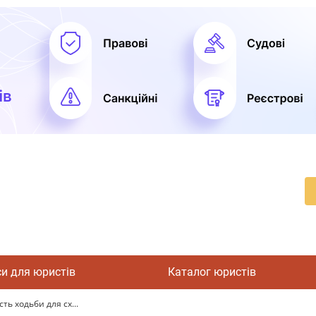
си для юристів
Каталог юристів
ь ходьби для сх...