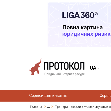
UA
Сервіси для клієнтів
Серві
...
Головна
Тренери назвали оптимальну швидкіст