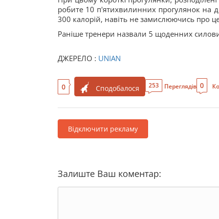
робите 10 п'ятихвилинних прогулянок на де
300 калорій, навіть не замислюючись про це
Раніше тренери назвали 5 щоденних силових
ДЖЕРЕЛО :
UNIAN
0
253
0
Переглядів
Ко
Сподобалося
Відключити рекламу
Залиште Ваш коментар: