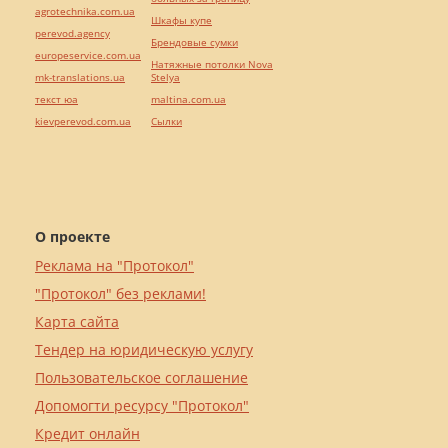
agrotechnika.com.ua
Шкафы купе
perevod.agency
Брендовые сумки
europeservice.com.ua
Натяжные потолки Nova
mk-translations.ua
Stelya
текст юа
maltina.com.ua
kievperevod.com.ua
Cылки
О проекте
Реклама на "Протокол"
"Протокол" без реклами!
Карта сайта
Тендер на юридическую услугу
Пользовательское соглашение
Допомогти ресурсу "Протокол"
Кредит онлайн