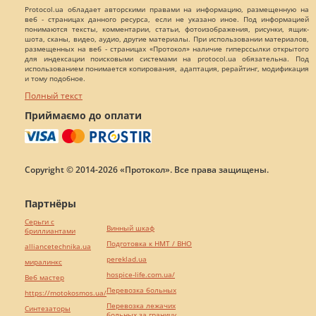
Protocol.ua обладает авторскими правами на информацию, размещенную на
веб - страницах данного ресурса, если не указано иное. Под информацией
понимаются тексты, комментарии, статьи, фотоизображения, рисунки, ящик-
шота, сканы, видео, аудио, другие материалы. При использовании материалов,
размещенных на веб - страницах «Протокол» наличие гиперссылки открытого
для индексации поисковыми системами на protocol.ua обязательна. Под
использованием понимается копирования, адаптация, рерайтинг, модификация
и тому подобное.
Полный текст
Приймаємо до оплати
Copyright © 2014-2026 «Протокол». Все права защищены.
Партнёры
Серьги с
Винный шкаф
бриллиантами
Подготовка к НМТ / ВНО
alliancetechnika.ua
pereklad.ua
миралинкс
hospice-life.com.ua/
Веб мастер
Перевозка больных
https://motokosmos.ua/
Перевозка лежачих
Синтезаторы
больных за границу