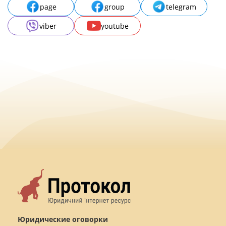
page
group
telegram
viber
youtube
Юридические оговорки