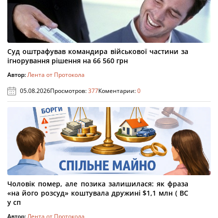
Суд оштрафував командира військової частини за
ігнорування рішення на 66 560 грн
Автор:
Лента от Протокола
05.08.2026
Просмотров:
377
Коментарии:
0
Чоловік помер, але позика залишилася: як фраза
«на його розсуд» коштувала дружині $1,1 млн ( ВС
у сп
Автор:
Лента от Протокола