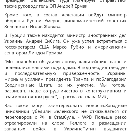
президент Зеленский. Туда планирует отправиться
также руководитель ОП Андрей Ермак.
Кроме того, в состав делегации войдут министр
обороны Рустем Умеров, дипломатический советник
Зеленского Игорь Жовква.
В Турции также находится министр иностранных дел
Украины Андрей Сибига. Он уже успел встретиться с
госсекретарем США Марко Рубио и американским
сенатором Линдси Грэмом.
"Мы подробно обсудили логику дальнейших шагов и
поделились нашими подходами. Я подтвердил твердую
и последовательную приверженность Украины
мирным усилиям президента Трампа и поблагодарил
Соединенные Штаты за их участие. Мы готовы
развивать наше сотрудничество в конструктивном и
взаимовыгодном русле", – рассказал глава МИД.
Вас также могут заинтересовать новости:Западные
чиновники убедили Зеленского не отказываться от
переговоров с РФ в Стамбуле, - WPВ Польше резко
отреагировали на слова Келлога о размещении
западных войск в УкраинеПутин выдвигает