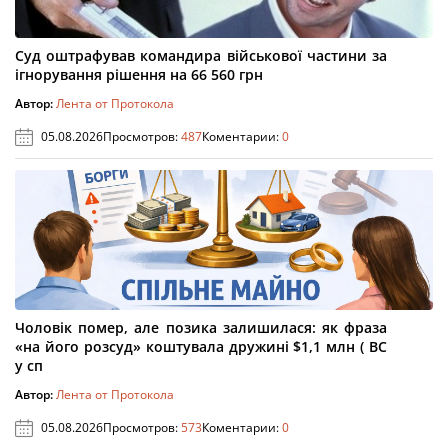
Суд оштрафував командира військової частини за
ігнорування рішення на 66 560 грн
Автор:
Лента от Протокола
05.08.2026
Просмотров:
487
Коментарии:
0
Чоловік помер, але позика залишилася: як фраза
«на його розсуд» коштувала дружині $1,1 млн ( ВС
у сп
Автор:
Лента от Протокола
05.08.2026
Просмотров:
573
Коментарии:
0