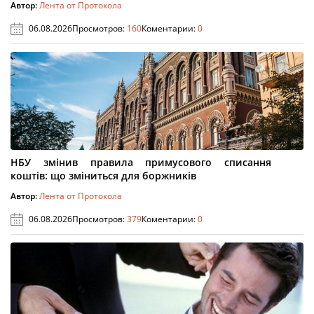
Автор:
Лента от Протокола
06.08.2026
Просмотров:
160
Коментарии:
0
НБУ змінив правила примусового списання
коштів: що зміниться для боржників
Автор:
Лента от Протокола
06.08.2026
Просмотров:
379
Коментарии:
0