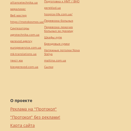
Подготовка к НМТ / ВНО
alliancetechnika.ua
pereklad.ua
миралинкс
hospice-life.com.ua/
Веб мастер
Перевозка больных
https://motokosmos.ua/
Перевозка лежачих
Синтезаторы
больных за границу
agrotechnika.com.ua
Шкафы купе
perevod.agency
Брендовые сумки
europeservice.com.ua
Натяжные потолки Nova
mk-translations.ua
Stelya
текст юа
maltina.com.ua
kievperevod.com.ua
Cылки
О проекте
Реклама на "Протокол"
"Протокол" без реклами!
Карта сайта