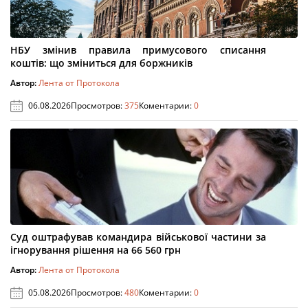
НБУ змінив правила примусового списання
коштів: що зміниться для боржників
Автор:
Лента от Протокола
06.08.2026
Просмотров:
375
Коментарии:
0
Суд оштрафував командира військової частини за
ігнорування рішення на 66 560 грн
Автор:
Лента от Протокола
05.08.2026
Просмотров:
480
Коментарии:
0