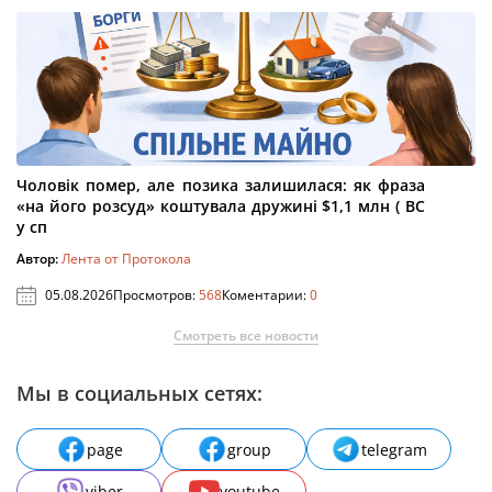
Чоловік помер, але позика залишилася: як фраза
«на його розсуд» коштувала дружині $1,1 млн ( ВС
у сп
Автор:
Лента от Протокола
05.08.2026
Просмотров:
568
Коментарии:
0
Смотреть все новости
Мы в социальных сетях:
page
group
telegram
viber
youtube