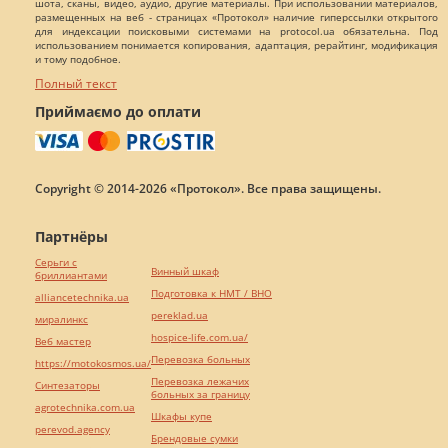
шота, сканы, видео, аудио, другие материалы. При использовании материалов,
размещенных на веб - страницах «Протокол» наличие гиперссылки открытого
для индексации поисковыми системами на protocol.ua обязательна. Под
использованием понимается копирования, адаптация, рерайтинг, модификация
и тому подобное.
Полный текст
Приймаємо до оплати
Copyright © 2014-2026 «Протокол». Все права защищены.
Партнёры
Серьги с
Винный шкаф
бриллиантами
Подготовка к НМТ / ВНО
alliancetechnika.ua
pereklad.ua
миралинкс
hospice-life.com.ua/
Веб мастер
Перевозка больных
https://motokosmos.ua/
Перевозка лежачих
Синтезаторы
больных за границу
agrotechnika.com.ua
Шкафы купе
perevod.agency
Брендовые сумки