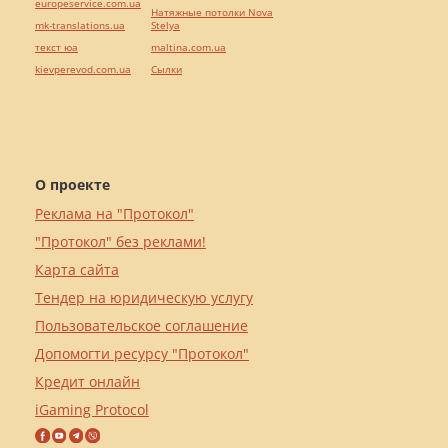
europeservice.com.ua
Натяжные потолки Nova
mk-translations.ua
Stelya
текст юа
maltina.com.ua
kievperevod.com.ua
Cылки
О проекте
Реклама на "Протокол"
"Протокол" без реклами!
Карта сайта
Тендер на юридическую услугу
Пользовательское соглашение
Допомогти ресурсу "Протокол"
Кредит онлайн
iGaming Protocol