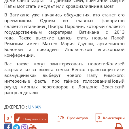
доме Санта-Марта. По данным СМИ, причиной смерти
Папы мог стать инсульт или кровоизлияние в мозг.
В Ватикане уже начались обсуждения, кто станет его
преемником. Одним из главных фаворитов
является итальянец Пьетро Паролин, который является
государственным секретарем Ватикана с 2013
года. Также высокие шансы стать новым Папой
Римским имеет Маттео Мария Дзуппи, архиепископ
Болоньи и президент Итальянской епископской
конференции.
Вас также могут заинтересовать новости:Колизей
закрыли из-за визита семьи Венса: правозащитники
возмущеныКак выберут нового Папу Римского:
интересные факты про тайное голосованиеНовый
раунд мирных переговоров в Лондоне: Зеленский
раскрыл детали
ДЖЕРЕЛО :
UNIAN
0
176
0
Просмотров
Коментарии
Понравилось