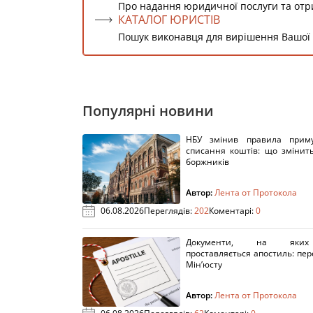
Про надання юридичної послуги та от
КАТАЛОГ ЮРИСТІВ
Пошук виконавця для вирішення Вашої
Популярні новини
НБУ змінив правила приму
списання коштів: що змінит
боржників
Автор:
Лента от Протокола
06.08.2026
Переглядів:
202
Коментарі:
0
Документи, на яки
проставляється апостиль: пере
Мін’юсту
Автор:
Лента от Протокола