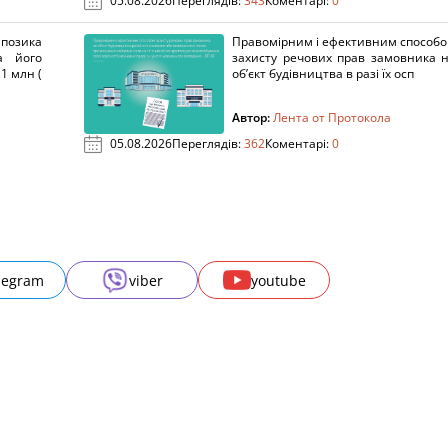
05.08.2026
Переглядів:
343
Коментарі:
0
озика
Правомірним і ефективним способ
а його
захисту речових прав замовника 
1 млн (
об’єкт будівництва в разі їх осп
Автор:
Лента от Протокола
05.08.2026
Переглядів:
362
Коментарі:
0
legram
viber
youtube