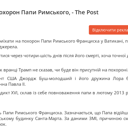
охорон Папи Римського, - The Post
Відключити рекл
иїхати на похорон Папи Римського Франциска у Ватикані, 
 джерела.
ися через чотири-шість днів після його смерті, хоча точної 
 вранці Трамп не сказав, чи буде він присутній на похороні
дент США Джордж Буш-молодший і його дружина Лора 
на Павла II.
икт XVI, склав із себе повноваження папи в лютому 2013 р
ть Папи Римського Франциска. Зазначається, що Папа відійш
нському будинку Санта-Марта. За даними ЗМІ, причиною см
ок.