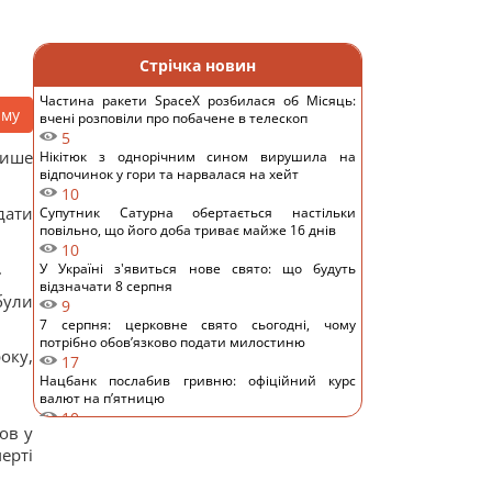
Стрічка новин
Частина ракети SpaceX розбилася об Місяць:
аму
вчені розповіли про побачене в телескоп
5
пише
Нікітюк з однорічним сином вирушила на
відпочинок у гори та нарвалася на хейт
10
дати
Супутник Сатурна обертається настільки
повільно, що його доба триває майже 16 днів
10
.
У Україні з'явиться нове свято: що будуть
відзначати 8 серпня
були
9
7 серпня: церковне свято сьогодні, чому
потрібно обов’язково подати милостиню
оку,
17
Нацбанк послабив гривню: офіційний курс
валют на п’ятницю
10
ов у
Росіяни завдали ударів по Дніпропетровщині:
ерті
загинуло пʼятеро людей, багато поранених
15