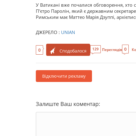
У Ватикані вже почалися обговорення, хто с
П'єтро Паролін, який є державним секретар
Римським має Маттео Марія Дзуппі, архієписк
ДЖЕРЕЛО :
UNIAN
0
129
0
Переглядів
Ко
Сподобалося
Відключити рекламу
Залиште Ваш коментар: