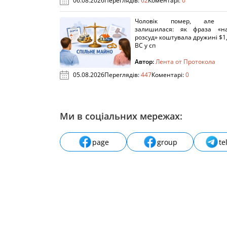
06.08.2026
Переглядів:
62
Коментарі:
0
Чоловік помер, але п
залишилася: як фраза «н
розсуд» коштувала дружині $1,
ВС у сп
Автор:
Лента от Протокола
05.08.2026
Переглядів:
447
Коментарі:
0
Ми в соціальних мережах:
page
group
te