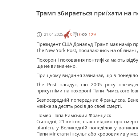
Трамп збирається приїхати на п
0
129
21.04.2025
0
Президент США Дональд Трамп має намір пр
The New York Post, посилаючись на обізнані
Похорон і поховання понтифіка мають відбут
ще не визначено.
При цьому видання зазначає, що в понеділок
The Post нагадує, що 2005 року прези
присутніми на похороні Папи Римського Іоан
Безпосередній попередник Франциска, Бенед
майже за десять років до своєї смерті.
Помер Папа Римський Франциск
Сьогодні, 21 квітня, стало відомо про смер
вічність у Великодній понеділок у ватика
Папи міг стати інсульт або крововилив у моз