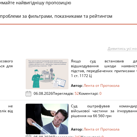
римайте найвигіднішу пропозицію
 проблеми за фильтрами, показниками та рейтингом
Дивитись усі н
сового
Якщо суд встановив дл
ься для
відшкодування шкоди наявніс
підстав, передбачених приписами 
1 ст. 1172 Ц
Автор:
Лента от Протокола
06.08.2026
Переглядів:
52
Коментарі:
0
х не
Суд оштрафував командир
лік від
військової частини за ігноруван
рішення на 66 560 грн
Автор:
Лента от Протокола