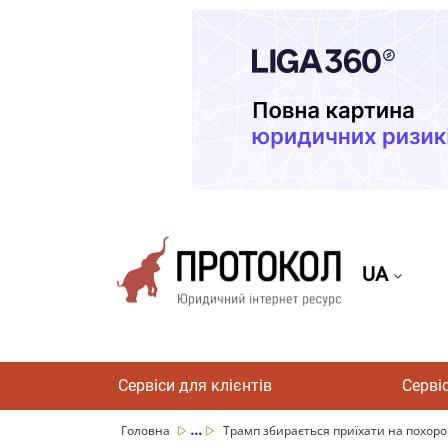
UA
Сервіси для клієнтів
Серві
...
Головна
Трамп збирається приїхати на похоро