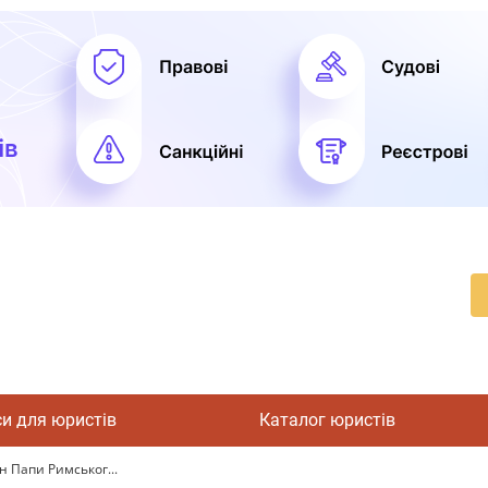
си для юристів
Каталог юристів
н Папи Римськог...