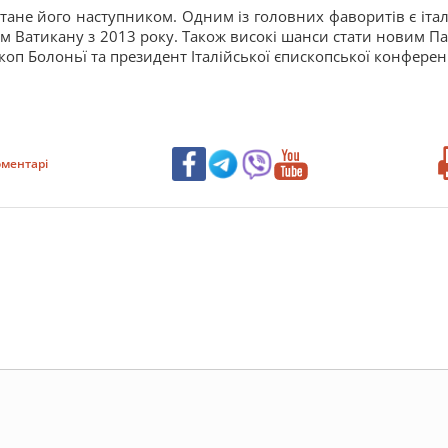
тане його наступником. Одним із головних фаворитів є італ
ем Ватикану з 2013 року. Також високі шанси стати новим П
оп Болоньї та президент Італійської єпископської конференц
ментарі