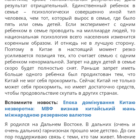
результат отрицательный. Единственный ребенок в
семье – психологически совершенно иной тип
человека, чем тот, который вырос в семье, где было
пять или семь детей. Если эксперимент с одним
ребенком в семье проводить на миллиарде людей, то
национальная психология всего населения изменится
коренным образом. И отнюдь не в лучшую сторону.
Поэтому в Китае в настоящий момент резко
усиливается позиция тех, кто считает семью с одним
ребенком ненормальной. Запрет на двух детей в семье
скоро будет полностью снят. Раньше запрет иметь
больше одного ребенка был продиктован тем, что
Китай не мог себя прокормить. Сейчас Китай не только
может себя прокормить, но имеет достаточно средств,
чтобы продовольствие скупать в других странах.
Вспомните новость:
Епоха домінування Китаю
незворотна: МВФ визнав китайський юань
міжнародною резервною валютою
Я родился на Дальнем Востоке. В дальних (очень и
очень дальних) гарнизонах прошло мое детство. До сих
пор поддерживаю связь с теми, кто там живет. Мнение