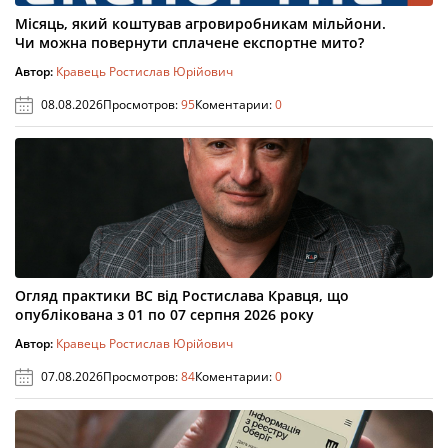
Місяць, який коштував агровиробникам мільйони.
Чи можна повернути сплачене експортне мито?
Автор:
Кравець Ростислав Юрійович
08.08.2026
Просмотров:
95
Коментарии:
0
Огляд практики ВС від Ростислава Кравця, що
опублікована з 01 по 07 серпня 2026 року
Автор:
Кравець Ростислав Юрійович
07.08.2026
Просмотров:
84
Коментарии:
0