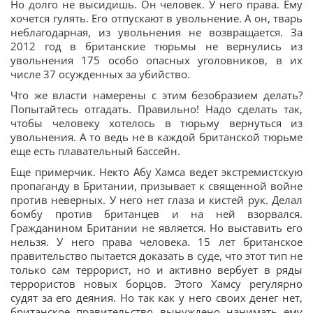
Но долго не высидишь. Он человек. У него права. Ему
хочется гулять. Его отпускают в увольнение. А он, тварь
неблагодарная, из увольнения не возвращается. За
2012 год в британские тюрьмы не вернулись из
увольнения 175 особо опасных уголовников, в их
числе 37 осужденных за убийство.
Что же власти намерены с этим безобразием делать?
Попытайтесь отгадать. Правильно! Надо сделать так,
чтобы человеку хотелось в тюрьму вернуться из
увольнения. А то ведь не в каждой британской тюрьме
еще есть плавательный бассейн.
Еще примерчик. Некто Абу Хамса ведет экстремистскую
пропаганду в Британии, призывает к священной войне
против неверных. У него нет глаза и кистей рук. Делал
бомбу против британцев и на ней взорвался.
Гражданином Британии не является. Но выставить его
нельзя. У него права человека. 15 лет британское
правительство пытается доказать в суде, что этот тип не
только сам террорист, но и активно вербует в ряды
террористов новых борцов. Этого Хамсу регулярно
судят за его деяния. Но так как у него своих денег нет,
британское правительство вынуждено нанимать ему