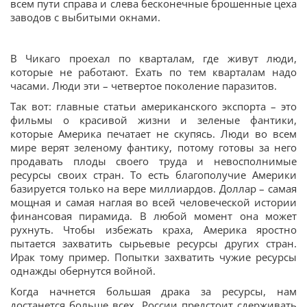
всем пути справа и слева бесконечные брошенные цеха
заводов с выбитыми окнами.
В Чикаго проехал по кварталам, где живут люди,
которые не работают. Ехать по тем кварталам надо
часами. Люди эти – четвертое поколение паразитов.
Так вот: главные статьи американского экспорта – это
фильмы о красивой жизни и зеленые фантики,
которые Америка печатает не скупясь. Люди во всем
мире верят зеленому фантику, потому готовы за него
продавать плоды своего труда и невосполнимые
ресурсы своих стран. То есть благополучие Америки
базируется только на вере миллиардов. Доллар – самая
мощная и самая наглая во всей человеческой истории
финансовая пирамида. В любой момент она может
рухнуть. Чтобы избежать краха, Америка яростно
пытается захватить сырьевые ресурсы других стран.
Ирак тому пример. Попытки захватить чужие ресурсы
однажды обернутся войной.
Когда начнется большая драка за ресурсы, нам
достанется больше всех. России предстоит сдерживать