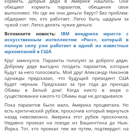
кормить. Добрые дяди в Америке нашлись. Они
обещают кормить паразитов, обещания свои
выполняют. Но где же они деньги берут? Без проблем:
обдирают тех, кто работает. Легко быть щедрым за
чужой счет. Легко делить чужие деньги.
Вспомните новость:
IBM внедрила юриста с
искусственным интеллектом «Росс», который в
полную силу уже работает в одной из известных
юркомпаний в США
Круг замкнулся. Паразиты голосуют за доброго дядю.
Доброму дяде выгодно плодить паразитов, которые
будут за него голосовать. Мой друг Александр Никонов
однажды предсказал, что будущий президент США
будет черным. Предсказал за три года до прихода
Обамы в Белый дом! Когда никто в мире о
существовании какого-то Обамы еще не догадывался.
Пока паразитов было мало, Америка процветала. Но
есть критический рубеж, проскочив который вернуться
назад невозможно. Америка этот рубеж проскочила.
Недавно проехал на поезде из Вашингтона до Нью-
Йорка. Тот, кто проехал тем же путем, подтвердит: на