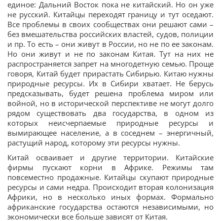
единое: Дальний Восток пока не китайский. Но он уже
не русский. Китайцы переходят границу и тут оседают.
Все проблемы в своих сообществах они решают сами –
без вмешательства российских властей, судов, полиции
и пр. То есть – они живут в России, но не по ее законам.
Но они живут и не по законам Китая. Тут на них не
распространяется запрет на многодетную семью. Проще
говоря, Китай будет прирастать Сибирью. Китаю нужны
природные ресурсы. Их в Сибири хватает. Не берусь
предсказывать, будет решена проблема миром или
войной, но в исторической перспективе не могут долго
рядом существовать два государства, в одном из
которых неисчерпаемые природные ресурсы и
вымирающее население, а в соседнем – энергичный,
растущий народ, которому эти ресурсы нужны.
Китай осваивает и другие территории. Китайские
фирмы пускают корни в Африке. Режимы там
повсеместно продажные. Китайцы скупают природные
ресурсы и сами недра. Происходит вторая колонизация
Африки, но в несколько иных формах. Формально
африканские государства остаются независимыми, но
экономически все больше зависят от Китая.