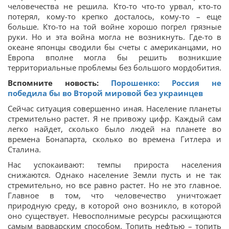
человечества не решила. Кто-то что-то урвал, кто-то
потерял, кому-то крепко досталось, кому-то – еще
больше. Кто-то на той войне хорошо погрел грязные
руки. Но и эта война могла не возникнуть. Где-то в
океане японцы сводили бы счеты с американцами, но
Европа вполне могла бы решить возникшие
территориальные проблемы без большого мордобития.
Вспомните новость:
Порошенко: Россия не
победила бы во Второй мировой без украинцев
Сейчас ситуация совершенно иная. Население планеты
стремительно растет. Я не привожу цифр. Каждый сам
легко найдет, сколько было людей на планете во
времена Бонапарта, сколько во времена Гитлера и
Сталина.
Нас успокаивают: темпы прироста населения
снижаются. Однако население Земли пусть и не так
стремительно, но все равно растет. Но не это главное.
Главное в том, что человечество уничтожает
природную среду, в которой оно возникло, в которой
оно существует. Невосполнимые ресурсы расхищаются
самым варварским способом. Топить нефтью – топить