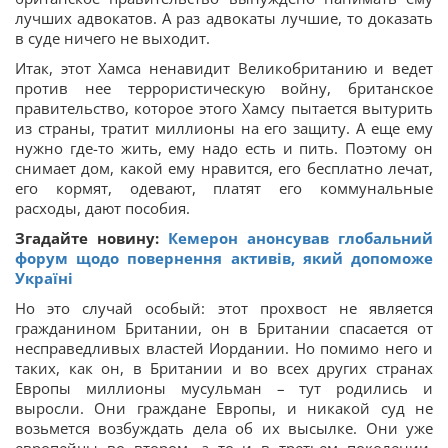
лучших адвокатов. А раз адвокаты лучшие, то доказать
в суде ничего не выходит.
Итак, этот Хамса ненавидит Великобританию и ведет
против нее террористическую войну, британское
правительство, которое этого Хамсу пытается вытурить
из страны, тратит миллионы на его защиту. А еще ему
нужно где-то жить, ему надо есть и пить. Поэтому он
снимает дом, какой ему нравится, его бесплатно лечат,
его кормят, одевают, платят его коммунальные
расходы, дают пособия.
Згадайте новину:
Кемерон анонсував глобальний
форум щодо повернення активів, який допоможе
Україні
Но это случай особый: этот прохвост не является
гражданином Британии, он в Британии спасается от
несправедливых властей Иордании. Но помимо него и
таких, как он, в Британии и во всех других странах
Европы миллионы мусульман – тут родились и
выросли. Они граждане Европы, и никакой суд не
возьмется возбуждать дела об их высылке. Они уже