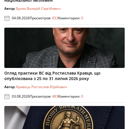
національної імплемен
Автор:
Буняк Валерій Сергійович
04.08.2026
Просмотров:
833
Коментарии:
0
Огляд практики ВС від Ростислава Кравця, що
опублікована з 25 по 31 липня 2026 року
Автор:
Кравець Ростислав Юрійович
03.08.2026
Просмотров:
483
Коментарии:
0