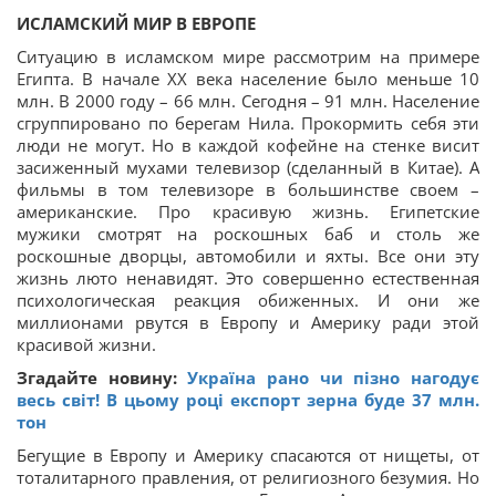
ИСЛАМСКИЙ МИР В ЕВРОПЕ
Ситуацию в исламском мире рассмотрим на примере
Египта. В начале ХХ века население было меньше 10
млн. В 2000 году – 66 млн. Сегодня – 91 млн. Население
сгруппировано по берегам Нила. Прокормить себя эти
люди не могут. Но в каждой кофейне на стенке висит
засиженный мухами телевизор (сделанный в Китае). А
фильмы в том телевизоре в большинстве своем –
американские. Про красивую жизнь. Египетские
мужики смотрят на роскошных баб и столь же
роскошные дворцы, автомобили и яхты. Все они эту
жизнь люто ненавидят. Это совершенно естественная
психологическая реакция обиженных. И они же
миллионами рвутся в Европу и Америку ради этой
красивой жизни.
Згадайте новину:
Україна рано чи пізно нагодує
весь світ! В цьому році експорт зерна буде 37 млн.
тон
Бегущие в Европу и Америку спасаются от нищеты, от
тоталитарного правления, от религиозного безумия. Но