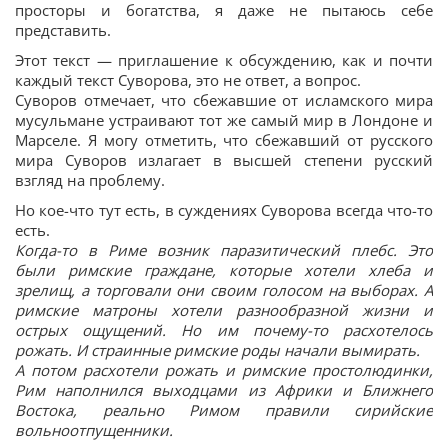
просторы и богатства, я даже не пытаюсь себе
представить.
Этот текст — приглашение к обсуждению, как и почти
каждый текст Суворова, это не ответ, а вопрос.
Суворов отмечает, что сбежавшие от исламского мира
мусульмане устраивают тот же самый мир в Лондоне и
Марселе. Я могу отметить, что сбежавший от русского
мира Суворов излагает в высшей степени русский
взгляд на проблему.
Но кое-что тут есть, в суждениях Суворова всегда что-то
есть.
Когда-то в Риме возник паразитический плебс. Это
были римские граждане, которые хотели хлеба и
зрелищ, а торговали они своим голосом на выборах. А
римские матроны хотели разнообразной жизни и
острых ощущений. Но им почему-то расхотелось
рожать. И страинные римские роды начали вымирать.
А потом расхотели рожать и римские простолюдинки,
Рим наполнился выходцами из Африки и Ближнего
Востока, реально Римом правили сирийские
вольноотпущенники.