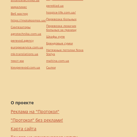
alliancetechnika.ua
pereklad.ua
миралинкс
hospice-life.com.ua/
Веб мастер
Перевозка больных
https://motokosmos.ua/
Перевозка лежачих
Синтезаторы
больных за границу
agrotechnika.com.ua
Шкафы купе
perevod.agency
Брендовые сумки
europeservice.com.ua
Натяжные потолки Nova
mk-translations.ua
Stelya
текст юа
maltina.com.ua
kievperevod.com.ua
Cылки
О проекте
Реклама на "Протокол"
"Протокол" без реклами!
Карта сайта