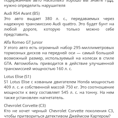
подержанные авто Насколько хорошо вы знаете ПДД:
нужно определить нарушителя
Audi RS4 Avant (B5)
Это авто выдает 380 л. с., передаваемых через
надежную трансмиссию Audi quattro. Это будет бунт на
любой дороге, которую только можно себе
представить.
Alfa Romeo GT Junior
У этого авто есть огромный набор 295-миллиметровых
тормозных дисков на передней оси — самый большой
возможный размер, используемый на колесах в стиле
GTA. Автомобиль приводится в действие улучшенной
трансмиссией мощностью 160 л. с.
Lotus Elise (S1)
S1 Lotus Elise с кованым двигателем Honda мощностью
409 л. с. и собственной массой 750 кг. Это соотношение
мощности к весу составляет 545 л. с. на тонну. На нем
также установлен нагнетатель.
Chevrolet Corvette (C3)
Кто не хочет черный Chevrolet Corvette поколения C3,
чтобы притвориться детективом Джеймсом Картером?