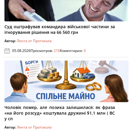
Суд оштрафував командира військової частини за
ігнорування рішення на 66 560 грн
Автор:
Лента от Протокола
05.08.2026
Просмотров:
216
Коментарии:
0
Чоловік помер, але позика залишилася: як фраза
«на його розсуд» коштувала дружині $1,1 млн ( ВС
у сп
Автор:
Лента от Протокола