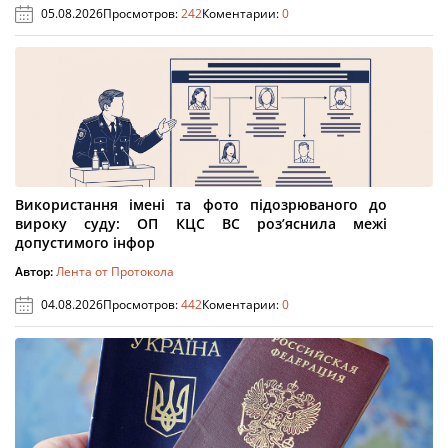
05.08.2026
Просмотров:
242
Коментарии:
0
Використання імені та фото підозрюваного до
вироку суду: ОП КЦС ВС роз’яснила межі
допустимого інфор
Автор:
Лента от Протокола
04.08.2026
Просмотров:
442
Коментарии:
0