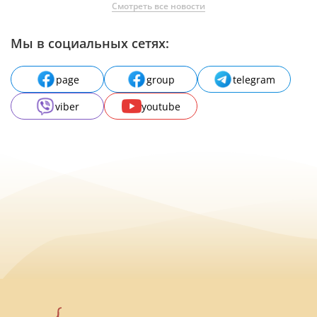
Смотреть все новости
Мы в социальных сетях:
page
group
telegram
viber
youtube