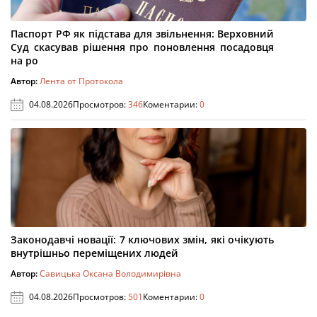
Паспорт РФ як підстава для звільнення: Верховний
Суд скасував рішення про поновлення посадовця
на ро
Автор:
Лента от Протокола
04.08.2026
Просмотров:
346
Коментарии:
0
Законодавчі новації: 7 ключових змін, які очікують
внутрішньо переміщених людей
Автор:
Савицька Оксана Володимирівна
04.08.2026
Просмотров:
501
Коментарии:
0