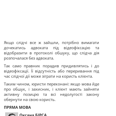
Якщо слідчі все ж зайшли, потрібно вимагати
дочекатись адвоката під відеофіксацію та
відобразити в протоколі обшуку, що слідча дія
розпочалася без адвоката.
Так само правник порадив придивлятись і до
відеофіксації. Її відсутність або переривання під
час слідчої дії може зіграти на користь клієнта.
Таким чином, юристи переконані: якщо мова йде
про обшук, і захисник, і клієнт мають зайняти
активну позицію та всі недолугості закону
обернути на свою користь.
ПРЯМА МОВА
Оксана БІРСА,