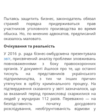
Пытаясь защитить бизнес, законодатель обязал
стражей порядка придерживаться прав
участников уголовного производства во время
обыска. Но, по мнению адвокатов, предписаний
оказалось маловато.
Очікування та реальність
У 2016 р. рада бізнес-омбудсмена презентувала
звіт
, присвячений аналізу проблеми зловживань
повноваженнями з боку правоохоронних
органів. У документі йшлося про те, що останні
тиснуть на представників українського
підприємництва, з тих чи інших причин
утягнутих в орбіту кримінального процесу. На
підтвердження сказаного у звіті
зазначалося, що
за вказаний період промисловці скаржилися на
людей у мундирах 112 разів. Переважно — на
безпідставність початку досудового
розслідування, необґрунтованість відмови у