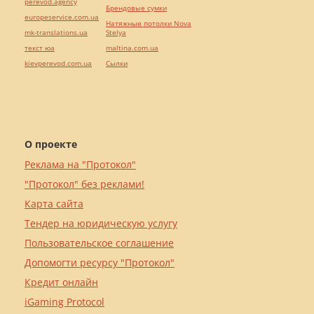
perevod.agency
Брендовые сумки
europeservice.com.ua
Натяжные потолки Nova
mk-translations.ua
Stelya
текст юа
maltina.com.ua
kievperevod.com.ua
Cылки
О проекте
Реклама на "Протокол"
"Протокол" без реклами!
Карта сайта
Тендер на юридическую услугу
Пользовательское соглашение
Допомогти ресурсу "Протокол"
Кредит онлайн
iGaming Protocol