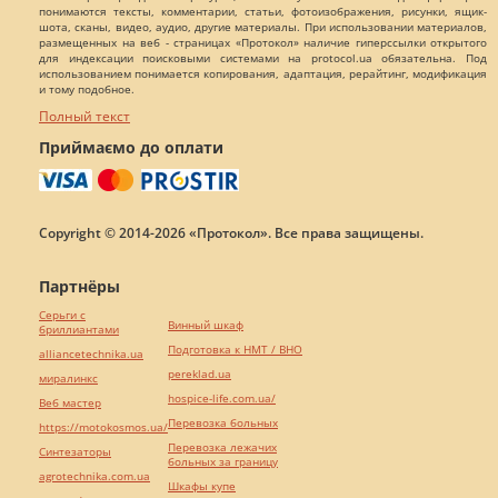
понимаются тексты, комментарии, статьи, фотоизображения, рисунки, ящик-
шота, сканы, видео, аудио, другие материалы. При использовании материалов,
размещенных на веб - страницах «Протокол» наличие гиперссылки открытого
для индексации поисковыми системами на protocol.ua обязательна. Под
использованием понимается копирования, адаптация, рерайтинг, модификация
и тому подобное.
Полный текст
Приймаємо до оплати
Copyright © 2014-2026 «Протокол». Все права защищены.
Партнёры
Серьги с
Винный шкаф
бриллиантами
Подготовка к НМТ / ВНО
alliancetechnika.ua
pereklad.ua
миралинкс
hospice-life.com.ua/
Веб мастер
Перевозка больных
https://motokosmos.ua/
Перевозка лежачих
Синтезаторы
больных за границу
agrotechnika.com.ua
Шкафы купе