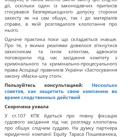
дії, оскільки один із законодавчих приписів
стосувався безперешкодного допуску сторони
захисту як на сам обшук, так і до матеріалів
справи, в якій розглядалося клопотання про
нього.
Одначе практика поки що складається інакше.
Про те, з якими реаліями довелося зіткнутися
захисникам та їхнім клієнтам, адвокати
поговорили під час засідання комітету з
кримінального та кримінально-процесуального
права Асоціації правників України «Застосування
закону «Маски-шоу стоп».
Пользуйтесь консультацией:
Несколько
советов, как защитить свою компанию во
время следственных действий
Скорочена ухвала
У ст.107 КПК йдеться про повну фіксацію
судового засідання під час розгляду клопотань
про обшук слідчим суддею. На думку партнера
юридичної компанії Equity Тараса Пошиванюка,