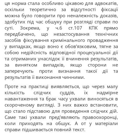
ця норма стала особливо цікавою для адвокатів,
оскільки теоретично за відсутності фіксації
можна було говорити про неналежність доказів,
здобутих під час обшуку при розгляді справи по
суті. Зокрема, у ч.6 ст.107 КПК прямо
передбачено, що незастосування технічних
засобів фіксування кримінального провадження
у випадках, якщо воно є обов’язковим, тягне за
собою недійсність відповідної процесуальної дії
та отриманих унаслідок її вчинення результатів,
за винятком випадків, якщо сторони не
заперечують проти визнання такої дії та
результатів її виконання чинними.
Проте на практиці виявляється, що через малу
кількість слідчих суддів, їх надмірне
навантаження та брак часу ухвали виносяться в
скороченому вигляді. З них важко встановити,
що стало підставою для проведення слідчих дій.
Саме такі ухвали пред’являють правоохоронці,
коли приходять на обшук. А от у матеріали
справи підшивається повний текст.