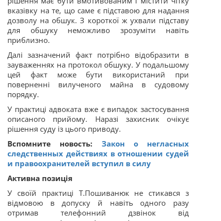
рішення має бути вмотивованим і містити чітку
вказівку на те, що саме є підставою для надання
дозволу на обшук. З короткої ж ухвали підставу
для обшуку неможливо зрозуміти навіть
приблизно.
Далі зазначений факт потрібно відобразити в
зауваженнях на протокол обшуку. У подальшому
цей факт може бути використаний при
поверненні вилученого майна в судовому
порядку.
У практиці адвоката вже є випадок застосування
описаного прийому. Наразі захисник очікує
рішення суду із цього приводу.
Вспомните новость:
Закон о негласных
следственных действиях в отношении судей
и правоохранителей вступил в силу
Активна позиція
У своїй практиці Т.Пошиванюк не стикався з
відмовою в допуску й навіть одного разу
отримав телефонний дзвінок від