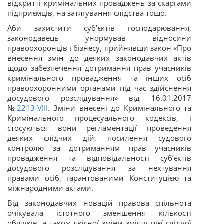
відкритті кримінальних проваджень за скаргами
підприємців, на затягування слідства тощо.
Аби захистити суб’єктів господарювання,
законодавець унормував відносини
правоохоронців і бізнесу, прийнявши закон «Про
внесення змін до деяких законодавчих актів
щодо забезпечення дотримання прав учасників
кримінального провадження та інших осіб
правоохоронними органами під час здійснення
досудового розслідування» від 16.01.2017
№
2213-VIII
. Зміни внесені до Кримінального та
Кримінального процесуального кодексів, і
стосуються вони регламентації проведення
деяких слідчих дій, посилення судового
контролю за дотриманням прав учасників
провадження та відповідальності суб’єктів
досудового розслідування за нехтування
правами осіб, гарантованими Конституцією та
міжнародними актами.
Від законодавчих новацій правова спільнота
очікувала істотного зменшення кількості
обшуків, а також якісної зміни змісту цієї слідчої