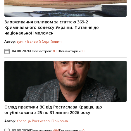
Зловживання впливом за статтею 369-2
Кримінального кодексу України. Питання до
національної імплемен
Автор:
Буняк Валерій Сергійович
04.08.2026
Просмотров:
811
Коментарии:
0
Огляд практики ВС від Ростислава Кравця, що
опублікована з 25 по 31 липня 2026 року
Автор:
Кравець Ростислав Юрійович
03.08.2026
Просмотров:
464
Коментарии:
0