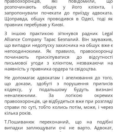
правоохоронців, які повідомили, що
розпочинають обшук у його клієнта, і
запропонували почекати до приїзду адвоката.
Щоправда, обшук проводився в Одесі, тоді як
правник перебував у Києві.
З іншою практикою зіткнувся радник Legal
Alliance Company Тарас Безпалий. Він зауважив,
що випадки недопуску захисника на обшук вже є
непоодинокими. Як правило, правоохоронці
починають
прискіпуватися до відсутності
письмової угоди з клієнтом, незважаючи на
наявність у правника ордера та свідоцтва.
Не допомагає адвокатам і апелювання до того,
що докази, здобуті з порушення приписів
кодексу, у подальшому будуть визнані
неналежними. За логікою окремих
правоохоронців, це відбудеться вже при розгляді
справи по суті, тобто колись потім, може, і через
кілька років.
Т.Пошиванюк переконаний, що на подібні
випадки заплющувати очі не варто. Адвокат,