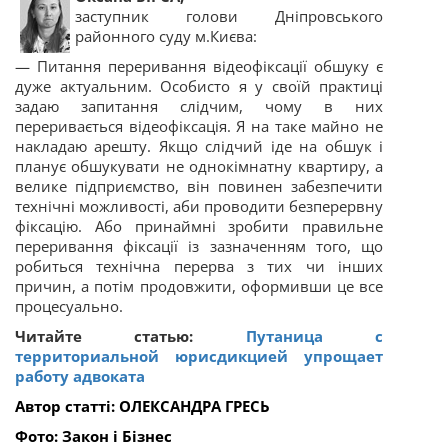
заступник голови Дніпровського
районного суду м.Києва:
— Питання переривання відеофіксації обшуку є
дуже актуальним. Особисто я у своїй практиці
задаю запитання слідчим, чому в них
переривається відеофіксація. Я на таке майно не
накладаю арешту. Якщо слідчий іде на обшук і
планує обшукувати не однокімнатну квартиру, а
велике підприємство, він повинен забезпечити
технічні можливості, аби проводити безперервну
фіксацію. Або принаймні зробити правильне
переривання фіксації із зазначенням того, що
робиться технічна перерва з тих чи інших
причин, а потім продовжити, оформивши це все
процесуально.
Читайте статью:
Путаница с
территориальной юрисдикцией упрощает
работу адвоката
Автор статті: О
ЛЕКСАНДРА ГРЕСЬ
Фото:
Закон і Бізнес