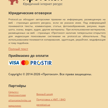
Юридические оговорки
Protocol.ua обладает авторскими правами на информацию, размещенную на
веб - страницах данного ресурса, если не указано иное. Под информацией
понимаются тексты, комментарии, статьи, фотоизображения, рисунки, ящик-
шота, сканы, видео, аудио, другие материалы. При использовании материалов,
размещенных на веб - страницах «Протокол» наличие гиперссылки открытого
для индексации поисковыми системами на protocol.ua обязательна. Под
использованием понимается копирования, адаптация, рерайтинг, модификация
и тому подобное.
Полный текст
Приймаємо до оплати
Copyright © 2014-2026 «Протокол». Все права защищены.
Партнёры
Серьги с
Винный шкаф
бриллиантами
Подготовка к НМТ / ВНО
alliancetechnika.ua
pereklad.ua
миралинкс