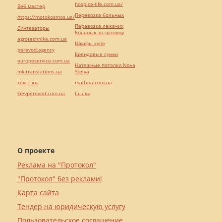
hospice-life.com.ua/
Веб мастер
Перевозка больных
https://motokosmos.ua/
Перевозка лежачих
Синтезаторы
больных за границу
agrotechnika.com.ua
Шкафы купе
perevod.agency
Брендовые сумки
europeservice.com.ua
Натяжные потолки Nova
mk-translations.ua
Stelya
текст юа
maltina.com.ua
kievperevod.com.ua
Cылки
О проекте
Реклама на "Протокол"
"Протокол" без реклами!
Карта сайта
Тендер на юридическую услугу
Пользовательское соглашение