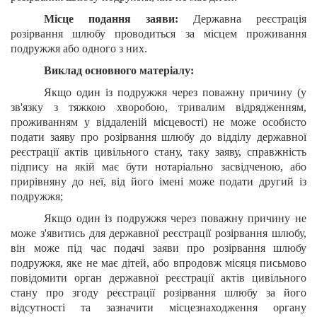
Місце подання заяви:
Державна реєстрація
розірвання шлюбу проводиться за місцем проживання
подружжя або одного з них.
Виклад основного матеріалу:
Якщо один із подружжя через поважну причину (у
зв'язку з тяжкою хворобою, тривалим відрядженням,
проживанням у віддаленій місцевості) не може особисто
подати заяву про розірвання шлюбу до відділу державної
реєстрації актів цивільного стану, таку заяву, справжність
підпису на якій має бути нотаріально засвідченою, або
прирівняну до неї, від його імені може подати другий із
подружжя;
Якщо один із подружжя через поважну причину не
може з'явитись для державної реєстрації розірвання шлюбу,
він може під час подачі заяви про розірвання шлюбу
подружжя, яке не має дітей, або впродовж місяця письмово
повідомити орган державної реєстрації актів цивільного
стану про згоду реєстрації розірвання шлюбу за його
відсутності та зазначити місцезнаходження органу