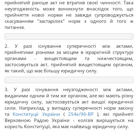
прийнятий раніше акт не втратив своєї чинності. Така
неузгодженість може виникнути внаслідок того, що
прийняття нової норми не завжди супроводжується
скасуванням "застарілих" норм з одного й того ж
питання.
2. У разі існування суперечності між актами,
прийнятими різними за місцем в ієрархічній структурі
органами - вищестоящим та нижчестоящим,
застосовується акт, прийнятий вищестоящим органом,
як такий, що має більшу юридичну силу.
3. У разі існування неузгодженості між актами,
виданими одним й тим же органом, але які мають різну
юридичну силу, застосовується акт вищої юридичної
сили. Наприклад, у випадку суперечності норм закону
та
Конституції України
(
254к/96-ВР
), які прийняті
Верховною Радою України - колізія вирішується на
користь Конституції, яка має найвищу юридичну силу.