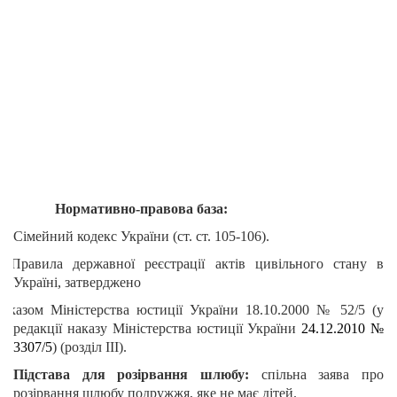
Нормативно-правова база:
Сімейний кодекс України (ст. ст. 105-106).
Ø
Правила
державної реєстрації актів цивільного стану в
Україні,
затверджено
аказом Міністерства
юстиції України
18.10.2000 № 52/5
(у
редакції наказу
Міністерства юстиції України
24.12.2010 №
3307/5
) (розділ ІІІ).
Підстава для розірвання шлюбу:
спільна заява про
розірвання шлюбу подружжя, яке не має дітей.