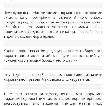
Неузгодженість між чинними нормативно-правовими
актами, їхнє протиріччя з одного й того самого
предмета регулювання, а також суперечність між двома
або більше формально чинними нормами права,
прийнятими з одного і того ж питання, в теорії права
відомі як колізія норм права.
Колізія норм права вирішується шляхом вибору того
нормативного акта, який має бути застосований до
конкретного випадку (юридичного факту).
Існує і декілька способів, за якими можливо визначити
нормативно-правовий акт, яким слід керуватися.
1. У разі існування неузгодженості між нормами,
виданими одним і тим самим нормотворчим органом,
застосовується акт, виданий пізніше, навіть якщо