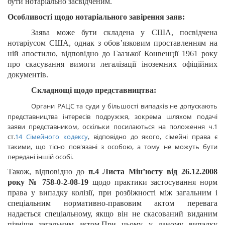
бути нотаріально засвідченим.
Особливості щодо нотаріального завірення заяв:
Заява може бути складена у США, посвідчена
нотаріусом США, однак з обов
’
язковим проставленням на
ній апостилю, відповідно до Гаазької Конвенції 1961 року
про скасування вимоги легалізації іноземних офіційних
документів.
Складнощі щодо представництва:
Органи РАЦС та суди у більшості випадків не допускають
представництва інтересів подружжя, зокрема шляхом подачі
заяви представником, оскільки посилаються на положення ч.1
ст.
14
Сімейного кодексу
, відповідно до якого,
сімейні права є
такими, що тісно пов'язані з особою, а тому не можуть бути
передані іншій особі.
Також, відповідно до
п.4 Листа Мін’юсту від 26.12.2008
року № 758-0-2-08-19
щодо практики застосування норм
права у випадку колізії,
при розбіжності між загальним і
спеціальним нормативно-правовим актом перевага
надається
спеціальному,
якщо він не скасований виданим
пізніше загальним актом.
При цьому, у даному випадку