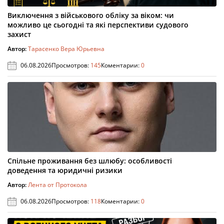
Виключення з військового обліку за віком: чи
можливо це сьогодні та які перспективи судового
захист
Автор:
Тарасенко Вера Юрьевна
06.08.2026
Просмотров:
145
Коментарии:
0
Спільне проживання без шлюбу: особливості
доведення та юридичні ризики
Автор:
Лента от Протокола
06.08.2026
Просмотров:
118
Коментарии:
0