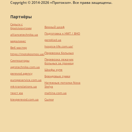
Copyright © 2014-2026 «Протокол». Все права защищены.
Партнёры
Серьги с
Винный шкаф
бриллиантами
Подготовка к НМТ / ВНО
alliancetechnika.ua
pereklad.ua
миралинкс
hospice-life.com.ua/
Веб мастер
Перевозка больных
https://motokosmos.ua/
Перевозка лежачих
Синтезаторы
больных за границу
agrotechnika.com.ua
Шкафы купе
perevod.agency
Брендовые сумки
europeservice.com.ua
Натяжные потолки Nova
mk-translations.ua
Stelya
текст юа
maltina.com.ua
kievperevod.com.ua
Cылки