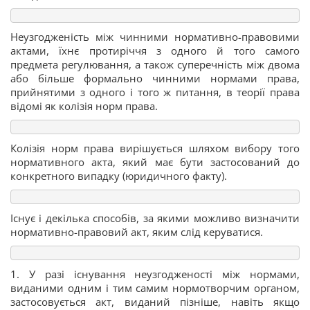
Неузгодженість між чинними нормативно-правовими
актами, їхнє протиріччя з одного й того самого
предмета регулювання, а також суперечність між двома
або більше формально чинними нормами права,
прийнятими з одного і того ж питання, в теорії права
відомі як колізія норм права.
Колізія норм права вирішується шляхом вибору того
нормативного акта, який має бути застосований до
конкретного випадку (юридичного факту).
Існує і декілька способів, за якими можливо визначити
нормативно-правовий акт, яким слід керуватися.
1. У разі існування неузгодженості між нормами,
виданими одним і тим самим нормотворчим органом,
застосовується акт, виданий пізніше, навіть якщо