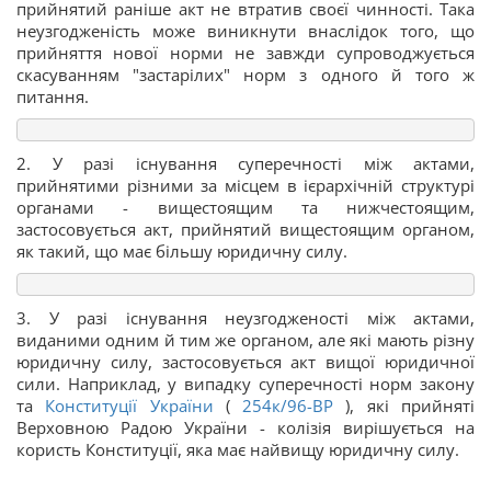
прийнятий раніше акт не втратив своєї чинності. Така
неузгодженість може виникнути внаслідок того, що
прийняття нової норми не завжди супроводжується
скасуванням "застарілих" норм з одного й того ж
питання.
2. У разі існування суперечності між актами,
прийнятими різними за місцем в ієрархічній структурі
органами - вищестоящим та нижчестоящим,
застосовується акт, прийнятий вищестоящим органом,
як такий, що має більшу юридичну силу.
3. У разі існування неузгодженості між актами,
виданими одним й тим же органом, але які мають різну
юридичну силу, застосовується акт вищої юридичної
сили. Наприклад, у випадку суперечності норм закону
та
Конституції України
(
254к/96-ВР
), які прийняті
Верховною Радою України - колізія вирішується на
користь Конституції, яка має найвищу юридичну силу.