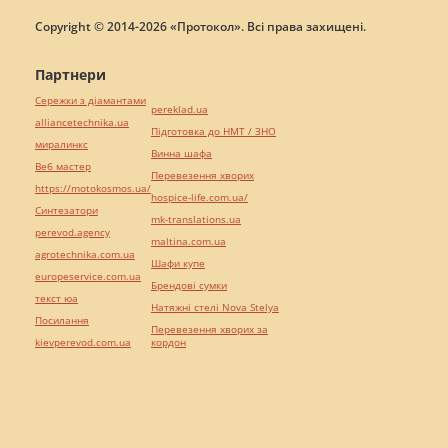
Copyright © 2014-2026 «Протокол». Всі права захищені.
Партнери
Сережки з діамантами
pereklad.ua
alliancetechnika.ua
Підготовка до НМТ / ЗНО
миралинкс
Винна шафа
Веб мастер
Перевезення хворих
https://motokosmos.ua/
hospice-life.com.ua/
Синтезатори
mk-translations.ua
perevod.agency
maltina.com.ua
agrotechnika.com.ua
Шафи купе
europeservice.com.ua
Брендові сумки
текст юа
Натяжні стелі Nova Stelya
Посилання
Перевезення хворих за
kievperevod.com.ua
кордон