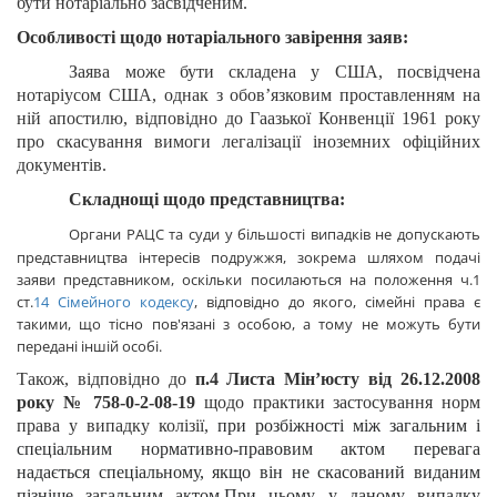
бути нотаріально засвідченим.
Особливості щодо нотаріального завірення заяв:
Заява може бути складена у США, посвідчена
нотаріусом США, однак з обов
’
язковим проставленням на
ній апостилю, відповідно до Гаазької Конвенції 1961 року
про скасування вимоги легалізації іноземних офіційних
документів.
Складнощі щодо представництва:
Органи РАЦС та суди у більшості випадків не допускають
представництва інтересів подружжя, зокрема шляхом подачі
заяви представником, оскільки посилаються на положення ч.1
ст.
14
Сімейного кодексу
, відповідно до якого,
сімейні права є
такими, що тісно пов'язані з особою, а тому не можуть бути
передані іншій особі.
Також, відповідно до
п.4 Листа Мін’юсту від 26.12.2008
року № 758-0-2-08-19
щодо практики застосування норм
права у випадку колізії,
при розбіжності між загальним і
спеціальним нормативно-правовим актом перевага
надається
спеціальному,
якщо він не скасований виданим
пізніше загальним актом.
При цьому, у даному випадку