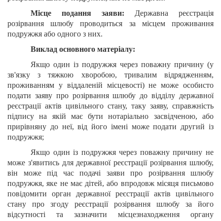
Місце подання заяви:
Державна реєстрація
розірвання шлюбу проводиться за місцем проживання
подружжя або одного з них.
Виклад основного матеріалу:
Якщо один із подружжя через поважну причину (у
зв'язку з тяжкою хворобою, тривалим відрядженням,
проживанням у віддаленій місцевості) не може особисто
подати заяву про розірвання шлюбу до відділу державної
реєстрації актів цивільного стану, таку заяву, справжність
підпису на якій має бути нотаріально засвідченою, або
прирівняну до неї, від його імені може подати другий із
подружжя;
Якщо один із подружжя через поважну причину не
може з'явитись для державної реєстрації розірвання шлюбу,
він може під час подачі заяви про розірвання шлюбу
подружжя, яке не має дітей, або впродовж місяця письмово
повідомити орган державної реєстрації актів цивільного
стану про згоду реєстрації розірвання шлюбу за його
відсутності та зазначити місцезнаходження органу