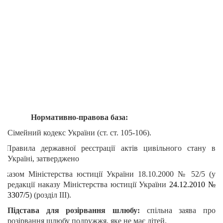
Нормативно-правова база:
Сімейний кодекс України (ст. ст. 105-106).
Ø
Правила
державної реєстрації актів цивільного стану в
Україні,
затверджено
аказом Міністерства
юстиції України
18.10.2000 № 52/5
(у
редакції наказу
Міністерства юстиції України
24.12.2010 №
3307/5
) (розділ ІІІ).
Підстава для розірвання шлюбу:
спільна заява про
розірвання шлюбу подружжя, яке не має дітей.