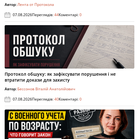
Автор:
Лента от Протокола
07.08.2026
Переглядів:
44
Коментарі:
0
Протокол обшуку: як зафіксувати порушення і не
втратити докази для захисту
Автор:
Бессонов Віталій Анатолійович
07.08.2026
Переглядів:
40
Коментарі:
0