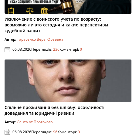
Исключение с воинского учета по возрасту:
возможно ли это сегодня и какие перспективы
судебной защит
Автор:
Тарасенко Вера Юрьевна
06.08.2026
Переглядів:
230
Коментарі:
0
Спільне проживання без шлюбу: особливості
доведення та юридичні ризики
Автор:
Лента от Протокола
06.08.2026
Переглядів:
96
Коментарі:
0