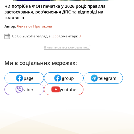
Чи потрібна ФОП печатка у 2026 році: правила
застосування, роз'яснення ДПС та відповіді на
головні з
Автор:
Лента от Протокола
05.08.2026
Переглядів:
355
Коментарі:
0
Дивитись всі консультації
Ми в соціальних мережах:
page
group
telegram
viber
youtube