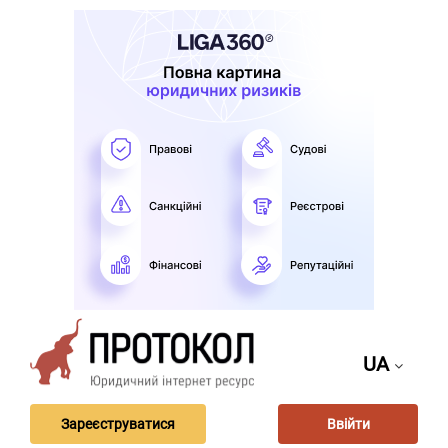
UA
Зареєструватися
Ввійти