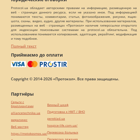
Protocol.ua обладает авторскими правами на информацию, размещенную на
веб - страницах данного ресурса, если не указано иное. Под информацией
понимаются тексты, комментарии, статьи, фотоизображения, рисунки, ящик-
шота, сканы, видео, аудио, другие материалы. При использовании материалов,
размещенных на веб - страницах «Протокол» наличие гиперссылки открытого
для индексации поисковыми системами на protocol.ua обязательна. Под
использованием понимается копирования, адаптация, рерайтинг, модификация
и тому подобное.
Полный текст
Приймаємо до оплати
Copyright © 2014-2026 «Протокол». Все права защищены.
Партнёры
Серьги с
Винный шкаф
бриллиантами
Подготовка к НМТ / ВНО
alliancetechnika.ua
pereklad.ua
миралинкс
hospice-life.com.ua/
Веб мастер
Перевозка больных
https://motokosmos.ua/
Перевозка лежачих