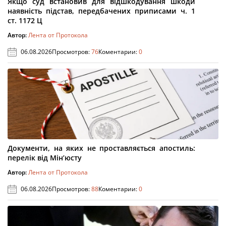
Якщо суд встановив для відшкодування шкоди
наявність підстав, передбачених приписами ч. 1
ст. 1172 Ц
Автор:
Лента от Протокола
06.08.2026
Просмотров:
76
Коментарии:
0
Документи, на яких не проставляється апостиль:
перелік від Мін’юсту
Автор:
Лента от Протокола
06.08.2026
Просмотров:
88
Коментарии:
0