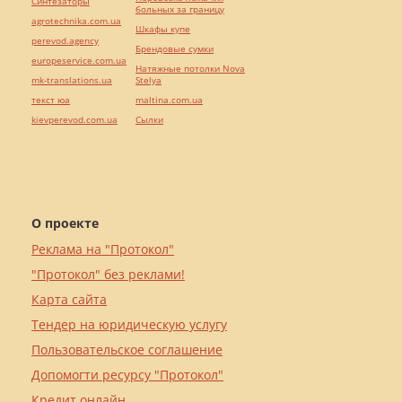
Синтезаторы
больных за границу
agrotechnika.com.ua
Шкафы купе
perevod.agency
Брендовые сумки
europeservice.com.ua
Натяжные потолки Nova
mk-translations.ua
Stelya
текст юа
maltina.com.ua
kievperevod.com.ua
Cылки
О проекте
Реклама на "Протокол"
"Протокол" без реклами!
Карта сайта
Тендер на юридическую услугу
Пользовательское соглашение
Допомогти ресурсу "Протокол"
Кредит онлайн