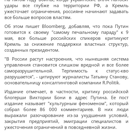
удары все глубже на территории РФ, а Кремль
ужесточает ограничения, россияне начинают задавать
все больше вопросов властям.
Об этом пишет Bloomberg, добавляя, что пока Путин
готовится к своему "самому печальному параду" к 9
мая, все больше российских спикеров критикуют
Кремль за снижение поддержки властных структур,
созданных президентом.
"В России растут настроения, что нынешняя система
управления становится слишком вредной и все более
саморазрушительной. Терпимость к статус-кво
разрушается", - цитируют журналисты Татьяну Станову,
основательницу консалтинговой компании R.Politik.
Издание отмечает, в частности, критику российской
блогерши Виктории Бони в адрес Путина. Ее пост
издание называет "культурным феноменом", который
собрал более 86 000 комментариев. В них люди
выражали разочарование из-за ухудшения условий,
закрытия предприятий, эмиграции специалистов и
ужесточения ограничений в повседневной жизни.