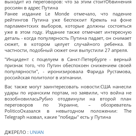
выходит из переговоров: что за этим стоитОбвинения
россиян в адрес Путина
Ранее издание Le Monde отмечало, что падение
рейтингов Путина уже беспокоит Кремль на фоне
парламентских выборов, которые должны состояться
уже в этом году. Издание также отмечает интересную
деталь - когда популярность Путина падает, он снимает
сюжет, в котором целует случайного ребенка. В
частности, подобный сюжет они выпустили 27 апреля.
"Инцидент с поцелуем в Санкт-Петербурге - верный
признак того, что Путин обеспокоен снижением своей
популярности", - иронизировала Фарида Рустамова,
российская политолог в изгнании.
Вас также могут заинтересовать новости:США нанесли
удары по иранским портам, но заявили, что война не
возобновиласьРубио отодвинули на второй план
переговоров по Украине, – обозреватель
PoliticoОказался в невыгодном положении: The
Telegraph назвал, какие "победы" есть у Путина
ДЖЕРЕЛО :
UNIAN