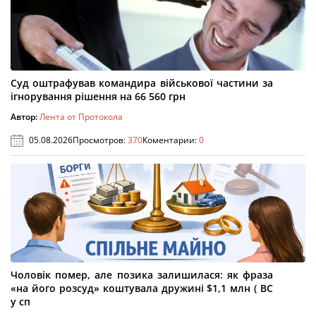
Суд оштрафував командира військової частини за
ігнорування рішення на 66 560 грн
Автор:
Лента от Протокола
05.08.2026
Просмотров:
370
Коментарии:
0
Чоловік помер, але позика залишилася: як фраза
«на його розсуд» коштувала дружині $1,1 млн ( ВС
у сп