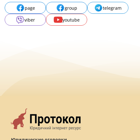
page
group
telegram
viber
youtube
Юридические оговорки