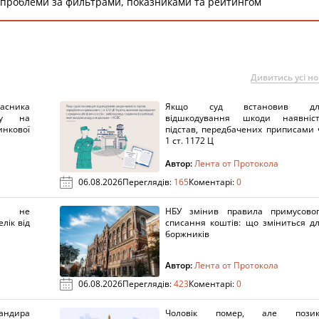
 проблеми за фильтрами, показниками та рейтингом
Дивитись усі н
ника
Якщо суд встановив дл
нку на
відшкодування шкоди наявніс
нкової
підстав, передбачених приписами 
1 ст. 1172 Ц
Автор:
Лента от Протокола
06.08.2026
Переглядів:
165
Коментарі:
0
х не
НБУ змінив правила примусово
лік від
списання коштів: що зміниться д
боржників
Автор:
Лента от Протокола
06.08.2026
Переглядів:
423
Коментарі:
0
ндира
Чоловік помер, але позик