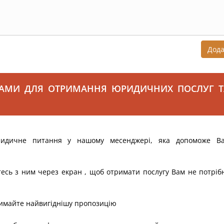
Дод
САМИ ДЛЯ ОТРИМАННЯ ЮРИДИЧНИХ ПОСЛУГ Т
ридичне питання у нашому месенджері, яка допоможе В
тесь з ним через екран , щоб отримати послугу Вам не потріб
римайте найвигіднішу пропозицію