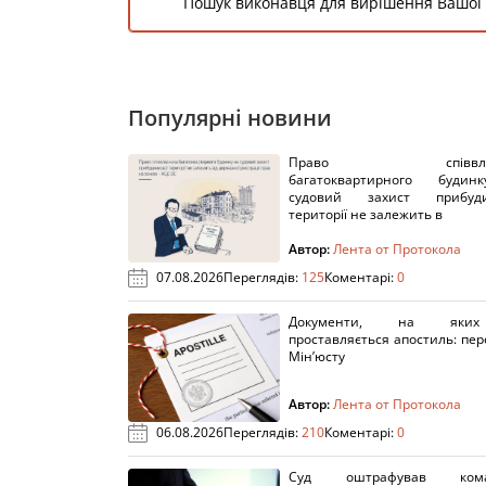
Пошук виконавця для вирішення Вашої
Популярні новини
Право співвлас
багатоквартирного буди
судовий захист прибуди
території не залежить в
Автор:
Лента от Протокола
07.08.2026
Переглядів:
125
Коментарі:
0
Документи, на яки
проставляється апостиль: пере
Мін’юсту
Автор:
Лента от Протокола
06.08.2026
Переглядів:
210
Коментарі:
0
Суд оштрафував кома