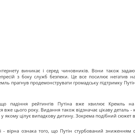
тернету виникає і серед чиновників. Вони також задаю
ресій з боку служб безпеки. Це все посилює негатив на
емль прагнув продемонструвати громадську підтримку Путін
 що падіння рейтингів Путіна вже хвилює Кремль на
я вже цього року. Видання також відзначає цікаву деталь - 
т, у якому цілує випадкову дитину. Зокрема подібний сюжет 
зі - вірна ознака того, що Путін стурбований зниженням с