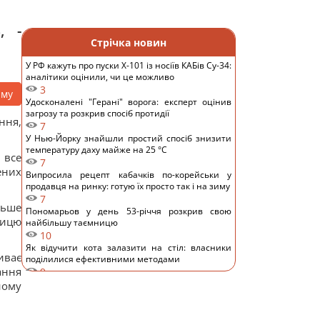
, -
Стрічка новин
У РФ кажуть про пуски Х-101 із носіїв КАБів Су-34:
аналітики оцінили, чи це можливо
3
аму
Удосконалені "Герані" ворога: експерт оцінив
загрозу та розкрив спосіб протидії
ння,
7
У Нью-Йорку знайшли простий спосіб знизити
температуру даху майже на 25 °C
 все
7
ених
Випросила рецепт кабачків по-корейськи у
продавця на ринку: готую їх просто так і на зиму
7
льше
Пономарьов у день 53-річчя розкрив свою
ницю
найбільшу таємницю
10
Як відучити кота залазити на стіл: власники
иває
поділилися ефективними методами
ання
9
"Я не вивожу": переможниця "Холостяка"
ному
приголомшила зізнанням після весілля
11