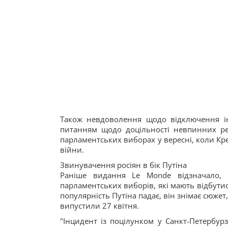
Також невдоволення щодо відключення ін
питанням щодо доцільності невпинних реп
парламентських виборах у вересні, коли Кр
війни.
Звинувачення росіян в бік Путіна
Раніше видання Le Monde відзначало,
парламентських виборів, які мають відбутис
популярність Путіна падає, він знімає сюже
випустили 27 квітня.
"Інцидент із поцілунком у Санкт-Петербур