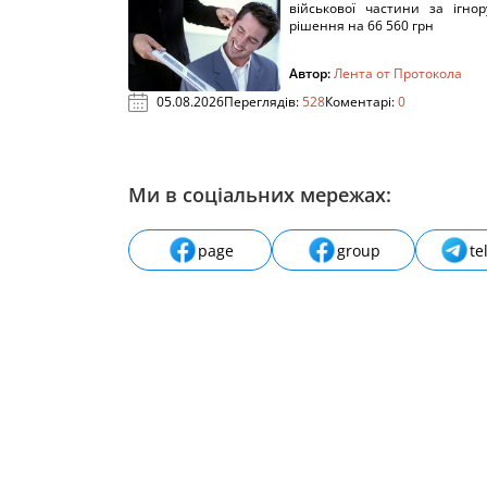
військової частини за ігно
рішення на 66 560 грн
Автор:
Лента от Протокола
05.08.2026
Переглядів:
528
Коментарі:
0
Ми в соціальних мережах:
page
group
te