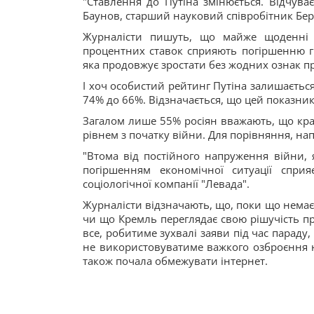
"Ставлення до Путіна змінюється. Відчуває
Баунов, старший науковий співробітник Берл
Журналісти пишуть, що майже щоденні а
процентних ставок сприяють погіршенню гр
яка продовжує зростати без жодних ознак пр
І хоч особистий рейтинг Путіна залишаєтьс
74% до 66%. Відзначається, що цей показни
Загалом лише 55% росіян вважають, що кра
рівнем з початку війни. Для порівняння, на
"Втома від постійного напруження війни, 
погіршенням економічної ситуації спри
соціологічної компанії "Левада".
Журналісти відзначають, що, поки що немає 
чи що Кремль переглядає свою рішучість пр
все, робитиме зухвалі заяви під час параду
не використовуватиме важкого озброєння на
також почала обмежувати інтернет.