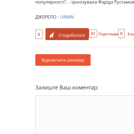
популярності", - іронізувала Фаріда Рустамо
ДЖЕРЕЛО :
UNIAN
0
82
0
Переглядів
Ком
Сподобалося
Відключити рекламу
Залиште Ваш коментар: