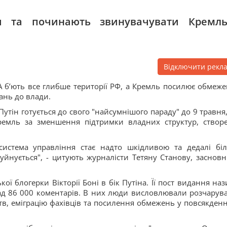
и та починають звинувачувати Кремль
Відключити рекл
ЛА бʼють все глибше території РФ, а Кремль посилює обмеже
ань до влади.
тін готується до свого "найсумнішого параду" до 9 травня,
Кремль за зменшення підтримки владних структур, створ
 система управління стає надто шкідливою та дедалі бі
руйнується", - цитують журналісти Тетяну Станову, заснов
ої блогерки Вікторії Боні в бік Путіна. Її пост видання наз
ад 86 000 коментарів. В них люди висловлювали розчарув
тв, еміграцію фахівців та посилення обмежень у повсякден