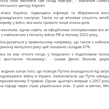
ться, ніби змінився сам склад повітря", - зазначив Олекс
інського центру Карнегі.
таки України, підвищена інфляція та збереження вис
омадського настрою. Також на це впливає кількість загиб
ориву у війні, яка мала тривати лише кілька днів.
я високим, однак навіть за офіційними опитуваннями він вп
к є найнижчим з початку війни РФ в лютому 2022 року.
їна рухається у правильному напрямку, що також є найни
прикінці минулого року цей показник складав 67%.
яка не має чіткого кінця, у поєднанні з податковим тиско
яє зростанню песимізму", - сказав Денис Волков, дире
жодних ознак того, що позиція Путіна знаходиться під загр
одовжувати війну в Україні. Зазначається, що Путін швидш
, присвяченому 9 травня. Однак цьогоріч вперше з 2007 рок
 параді через страх українських атак. З цією ж метою, Мо