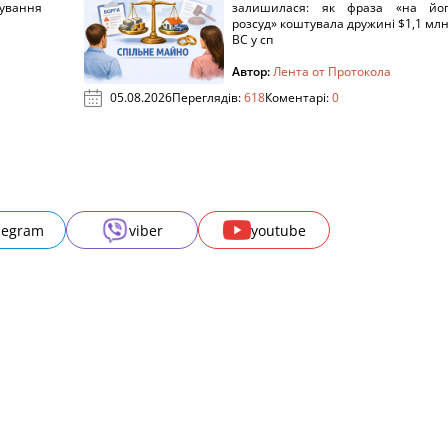
рування
залишилася: як фраза «на йо
розсуд» коштувала дружині $1,1 млн
ВС у сп
Автор:
Лента от Протокола
05.08.2026
Переглядів:
618
Коментарі:
0
legram
viber
youtube