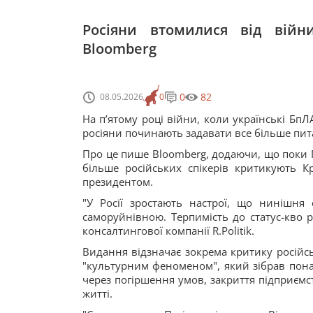
Росіяни втомилися від війн
Bloomberg
0
82
08.05.2026
0
На пʼятому році війни, коли українські Бп
росіяни починають задавати все більше пит
Про це пише Bloomberg, додаючи, що поки Пу
більше російських спікерів критикують 
президентом.
"У Росії зростають настрої, що нинішня
саморуйнівною. Терпимість до статус-кво 
консалтингової компанії R.Politik.
Видання відзначає зокрема критику російськ
"культурним феноменом", який зібрав пон
через погіршення умов, закриття підприємс
житті.