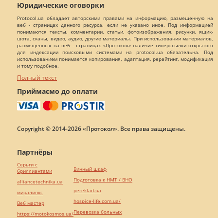
Юридические оговорки
Protocol.ua обладает авторскими правами на информацию, размещенную на
веб - страницах данного ресурса, если не указано иное. Под информацией
понимаются тексты, комментарии, статьи, фотоизображения, рисунки, ящик-
шота, сканы, видео, аудио, другие материалы. При использовании материалов,
размещенных на веб - страницах «Протокол» наличие гиперссылки открытого
для индексации поисковыми системами на protocol.ua обязательна. Под
использованием понимается копирования, адаптация, рерайтинг, модификация
и тому подобное.
Полный текст
Приймаємо до оплати
Copyright © 2014-2026 «Протокол». Все права защищены.
Партнёры
Серьги с
Винный шкаф
бриллиантами
Подготовка к НМТ / ВНО
alliancetechnika.ua
pereklad.ua
миралинкс
hospice-life.com.ua/
Веб мастер
Перевозка больных
https://motokosmos.ua/