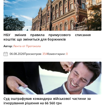
НБУ змінив правила примусового списання
коштів: що зміниться для боржників
Автор:
Лента от Протокола
06.08.2026
Просмотров:
354
Коментарии:
0
Суд оштрафував командира військової частини за
ігнорування рішення на 66 560 грн