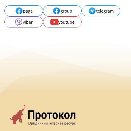
page
group
telegram
viber
youtube