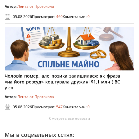
Автор:
Лента от Протокола
05.08.2026
Просмотров:
460
Коментарии:
0
Чоловік помер, але позика залишилася: як фраза
«на його розсуд» коштувала дружині $1,1 млн ( ВС
у сп
Автор:
Лента от Протокола
05.08.2026
Просмотров:
547
Коментарии:
0
Смотреть все новости
Мы в социальных сетях: