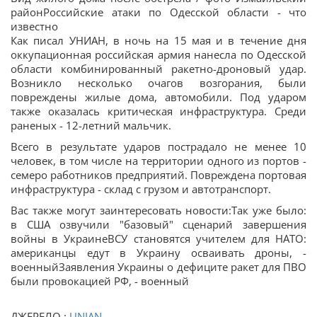
районРоссийские атаки по Одесской области - что
известно
Как писал УНИАН, в ночь на 15 мая и в течение дня
оккупационная российская армия нанесла по Одесской
области комбинированный ракетно-дроновый удар.
Возникло несколько очагов возгорания, были
повреждены жилые дома, автомобили. Под ударом
также оказалась критическая инфраструктура. Среди
раненых - 12-летний мальчик.
Всего в результате ударов пострадало не менее 10
человек, в том числе на территории одного из портов -
семеро работников предприятий. Повреждена портовая
инфраструктура - склад с грузом и автотранспорт.
Вас также могут заинтересовать новости:Так уже было:
в США озвучили "базовый" сценарий завершения
войны в УкраинеВСУ становятся учителем для НАТО:
американцы едут в Украину осваивать дроны, -
военныйЗаявления Украины о дефиците ракет для ПВО
были провокацией РФ, - военный
ДЖЕРЕЛО :
UNIAN