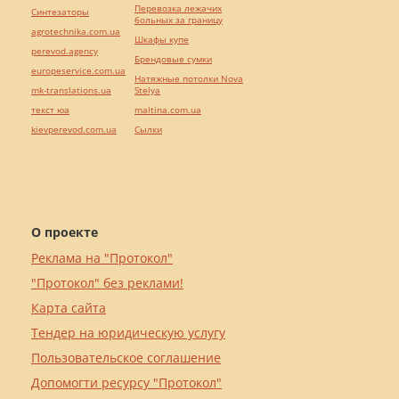
Перевозка лежачих
Синтезаторы
больных за границу
agrotechnika.com.ua
Шкафы купе
perevod.agency
Брендовые сумки
europeservice.com.ua
Натяжные потолки Nova
mk-translations.ua
Stelya
текст юа
maltina.com.ua
kievperevod.com.ua
Cылки
О проекте
Реклама на "Протокол"
"Протокол" без реклами!
Карта сайта
Тендер на юридическую услугу
Пользовательское соглашение
Допомогти ресурсу "Протокол"