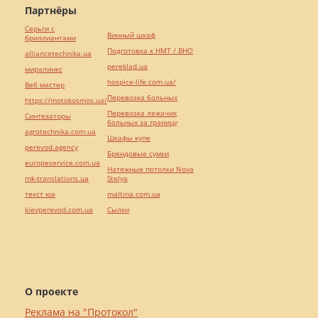
Партнёры
Серьги с
Винный шкаф
бриллиантами
Подготовка к НМТ / ВНО
alliancetechnika.ua
pereklad.ua
миралинкс
hospice-life.com.ua/
Веб мастер
Перевозка больных
https://motokosmos.ua/
Перевозка лежачих
Синтезаторы
больных за границу
agrotechnika.com.ua
Шкафы купе
perevod.agency
Брендовые сумки
europeservice.com.ua
Натяжные потолки Nova
mk-translations.ua
Stelya
текст юа
maltina.com.ua
kievperevod.com.ua
Cылки
О проекте
Реклама на "Протокол"