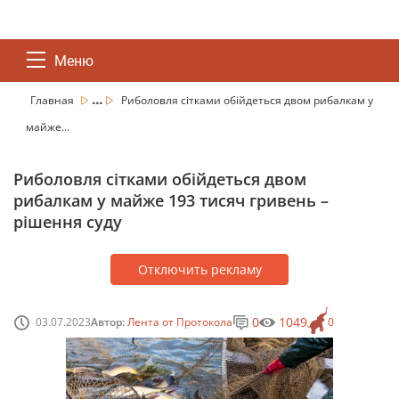
Меню
...
Главная
Риболовля сітками обійдеться двом рибалкам у
майже...
Риболовля сітками обійдеться двом
рибалкам у майже 193 тисяч гривень –
рішення суду
Отключить рекламу
0
1049
03.07.2023
Автор:
Лента от Протокола
0