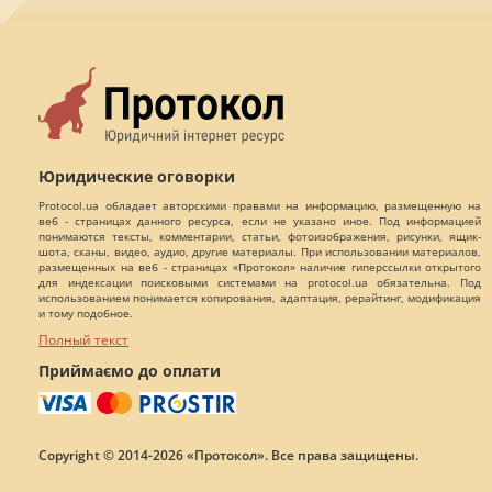
Юридические оговорки
Protocol.ua обладает авторскими правами на информацию, размещенную на
веб - страницах данного ресурса, если не указано иное. Под информацией
понимаются тексты, комментарии, статьи, фотоизображения, рисунки, ящик-
шота, сканы, видео, аудио, другие материалы. При использовании материалов,
размещенных на веб - страницах «Протокол» наличие гиперссылки открытого
для индексации поисковыми системами на protocol.ua обязательна. Под
использованием понимается копирования, адаптация, рерайтинг, модификация
и тому подобное.
Полный текст
Приймаємо до оплати
Copyright © 2014-2026 «Протокол». Все права защищены.