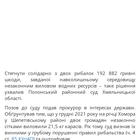
Стягнути солідарно з двох рибалок 192 882 гривні
шкоди, завданої навколишньому середовищу
незаконним виловом водних ресурсів – таке рішення
ухвалив Полонський районний суд Хмельницької
області.
Позов до суду подав прокурор в інтересах держави.
Обґрунтував тим, що у грудні 2021 року на річці Хомора
у Шепетівському районі двоє громадян незаконно
сітками виловили 21,5 кг карасів. Рік тому суд визнав їх
винними у грубому порушенні правил рибальства (ч. 4
ст.
85
КУпАП
) та оштрафував.