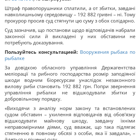
Штраф правопорушники сплатили, а от збитки, завдані
навколишньому середовищу – 192 882 гривні – ні. Тому
прокурор просив суд стягнути цю суму з обох солідарно.
Суд зазначив, що постанови щодо відповідачів набрали
законної сили й викладені у них обставини не
потребують доказування.
Пользуйтесь консультацией:
Вооружения рыбака по
рыбалке
За довідкою обласного управління Держагентства
меліорації та рибного господарства розмір заподіяної
шкоди водним біоресурсам унаслідок незаконного
вилову риби становить 192 882 грн. Попри звернення
управління рибалки не відшкодували збитки у
добровільному порядку.
«Виходячи з аналізу норм закону та встановлених
судом обставин – ухилення відповідачів від обов’язку
відшкодувати майнову шкоду, завдану їхніми
неправомірними діями, суд вважає, що така підлягає
стягненню в повному обсязі з особи, яка її завдала», –
йдеться у рішенні суду.