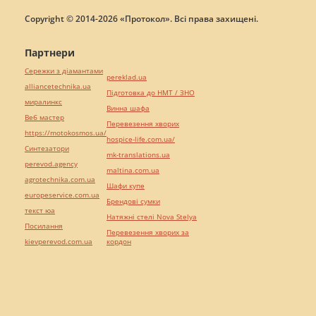
Copyright © 2014-2026 «Протокол». Всі права захищені.
Партнери
Сережки з діамантами
pereklad.ua
alliancetechnika.ua
Підготовка до НМТ / ЗНО
миралинкс
Винна шафа
Веб мастер
Перевезення хворих
https://motokosmos.ua/
hospice-life.com.ua/
Синтезатори
mk-translations.ua
perevod.agency
maltina.com.ua
agrotechnika.com.ua
Шафи купе
europeservice.com.ua
Брендові сумки
текст юа
Натяжні стелі Nova Stelya
Посилання
Перевезення хворих за
kievperevod.com.ua
кордон