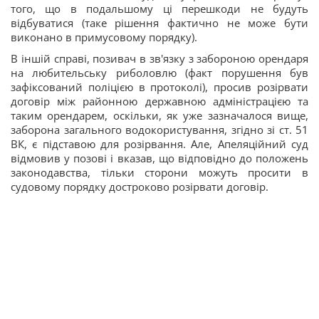
того, що в подальшому ці перешкоди не будуть
відбуватися (таке рішення фактично не може бути
виконано в примусовому порядку).
В іншій справі, позивач в зв'язку з забороною орендаря
на любительську риболовлю (факт порушення був
зафіксований поліцією в протоколі), просив розірвати
договір між районною державною адміністрацією та
таким орендарем, оскільки, як уже зазначалося вище,
заборона загального водокористування, згідно зі ст. 51
ВК, є підставою для розірвання. Але, Апеляційний суд
відмовив у позові і вказав, що відповідно до положень
законодавства, тільки сторони можуть просити в
судовому порядку достроково розірвати договір.