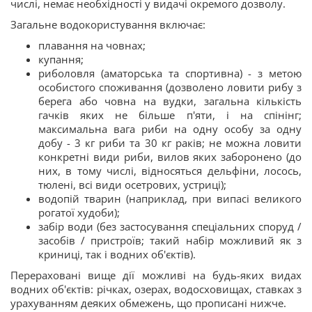
числі, немає необхідності у видачі окремого дозволу.
Загальне водокористування включає:
плавання на човнах;
купання;
риболовля (аматорська та спортивна) - з метою
особистого споживання (дозволено ловити рибу з
берега або човна на вудки, загальна кількість
гачків яких не більше п'яти, і на спінінг;
максимальна вага риби на одну особу за одну
добу - 3 кг риби та 30 кг раків; не можна ловити
конкретні види риби, вилов яких заборонено (до
них, в тому числі, відносяться дельфіни, лосось,
тюлені, всі види осетрових, устриці);
водопій тварин (наприклад, при випасі великого
рогатої худоби);
забір води (без застосування спеціальних споруд /
засобів / пристроїв; такий набір можливий як з
криниці, так і водних об'єктів).
Перераховані вище дії можливі на будь-яких видах
водних об'єктів: річках, озерах, водосховищах, ставках з
урахуванням деяких обмежень, що прописані нижче.