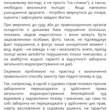
письмовому вигляді, а не просто "на словах"), а також,
необхідно викликати поліцію . Якщо нанесено
ушкодження здоров'ю - потрібно звернутися до лікаря,
оцінити і зафіксувати завдані збитки.
При зверненні до суду або до правоохоронних органів
складністю є доказова база порушення (оскільки,
показань свідків недостатньо і вони можуть бути
зацікавленими особами, фото, також, не підтверджує
факт порушення, а фіксує лише конкретний момент і
вид, відео - не завжди є час і можливість зняти, приїзд
поліції може запобігти порушенню тільки тимчасово, а
на майбутнє жодної гарантії в відсутності заборони
загального водокористування не дає).
Окремою проблемою на практиці є визначення
правильного способу захисту при подачі позову в суд.
Так, наприклад, в одній з судових справ позивач просив
заборонити перешкоджати у здійсненні права
загального водокористування. Апеляційний суд
відмовив у задоволенні позову і зазначив, що сама по
собі заборона не перешкоджати у здійсненні цих прав,
навіть висловленої в судовому рішенні, не гарантує