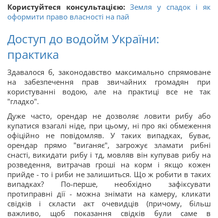
Користуйтеся консультацією:
Земля у спадок і як
оформити право власності на пай
Доступ до водойм України:
практика
Здавалося б, законодавство максимально спрямоване
на забезпечення прав звичайних громадян при
користуванні водою, але на практиці все не так
"гладко".
Дуже часто, орендар не дозволяє ловити рибу або
купатися взагалі ніде, при цьому, ні про які обмеження
офіційно не повідомляв. У таких випадках, буває,
орендар прямо "виганяє", загрожує зламати рибні
снасті, викидати рибу і тд, мовляв він купував рибу на
розведення, витрачав гроші на корм і якщо кожен
прийде - то і риби не залишиться. Що ж робити в таких
випадках? По-перше, необхідно зафіксувати
протиправні дії - можна знімати на камеру, кликати
свідків і скласти акт очевидців (причому, більш
важливо, щоб показання свідків були саме в