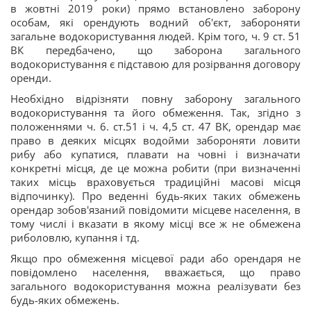
в жовтні 2019 роки) прямо встановлено заборону
особам, які орендують водний об'єкт, забороняти
загальне водокористування людей. Крім того, ч. 9 ст. 51
ВК передбачено, що заборона загального
водокористування є підставою для розірвання договору
оренди.
Необхідно відрізняти повну заборону загального
водокористування та його обмеження. Так, згідно з
положеннями ч. 6. ст.51 і ч. 4,5 ст. 47 ВК, орендар має
право в деяких місцях водойми забороняти ловити
рибу або купатися, плавати на човні і визначати
конкретні місця, де це можна робити (при визначенні
таких місць враховується традиційні масові місця
відпочинку). Про веденні будь-яких таких обмежень
орендар зобов'язаний повідомити місцеве населення, в
тому числі і вказати в якому місці все ж не обмежена
риболовлю, купання і тд.
Якщо про обмеження місцевої ради або орендаря не
повідомлено населення, вважається, що право
загального водокористування можна реалізувати без
будь-яких обмежень.