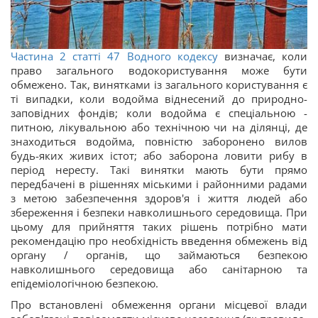
Частина 2 статті
47
Водного кодексу
визначає, коли
право загального водокористування може бути
обмежено. Так, винятками із загального користування є
ті випадки, коли водойма віднесений до природно-
заповідних фондів; коли водойма є спеціальною -
питною, лікувальною або технічною чи на ділянці, де
знаходиться водойма, повністю заборонено вилов
будь-яких живих істот; або заборона ловити рибу в
період нересту. Такі винятки мають бути прямо
передбачені в рішеннях міськими і районними радами
з метою забезпечення здоров'я і життя людей або
збереження і безпеки навколишнього середовища. При
цьому для прийняття таких рішень потрібно мати
рекомендацію про необхідність введення обмежень від
органу / органів, що займаються безпекою
навколишнього середовища або санітарною та
епідеміологічною безпекою.
Про встановлені обмеження органи місцевої влади