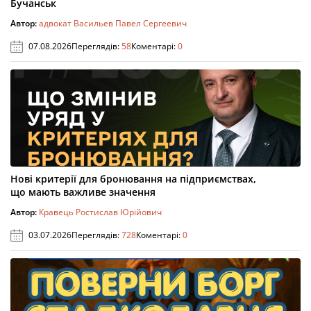
Бучанськ
Автор:
адвокат Васильев Павел Сергеевич
07.08.2026
Переглядів:
58
Коментарі:
0
Нові критерії для бронювання на підприємствах,
що мають важливе значення
Автор:
Кравець Ростислав Юрійович
03.07.2026
Переглядів:
728
Коментарі:
0