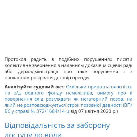
Протокол радить в подібних порушеннях писати
колективне звернення з наданням доказів місцевій раді
або держадміністрації про таке порушення і з
проханням розірвати договір оренди.
Аналізуйте судовий акт:
Оскільки приватна власність
на з/д водного фонду неможлива, вимогу про її
повернення слід розглядати як негаторний позов, на
який не розповсюджується строк позовної давності (ВП/
ВС у справі
№ 372/1684/14-ц
від 07 квітня 2020 р.)
Відповідальність за заборону
доступу до води