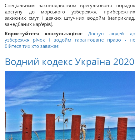
Спеціальним законодавством врегульовано порядок
доступу до морського узбережжя, прибережних
захисних смуг і деяких штучних водойм (наприклад,
занедбаних кар'єрів).
Користуйтеся консультацією:
Доступ людей до
узбережжя річок і водойм гарантоване право - не
бійтеся тих хто заважає
Водний кодекс Україна 2020