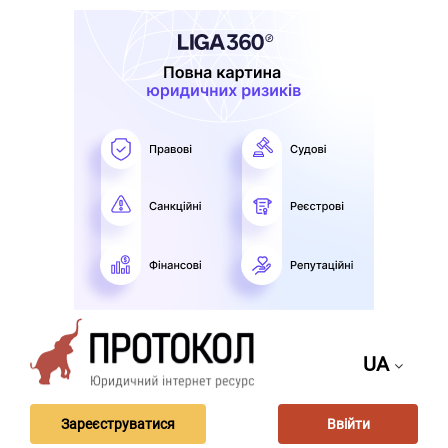
UA
Зареєструватися
Ввійти