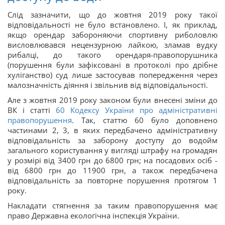
Слід зазначити, що до жовтня 2019 року такої
відповідальності не було встановлено. І, як приклад,
якщо орендар забороняючи спортивну риболовлю
висловлювався нецензурною лайкою, зламав вудку
рибалці, до такого орендаря-правопорушника
(порушення були зафіксовані в протоколі про дрібне
хуліганство) суд лише застосував попередження через
малозначність діяння і звільнив від відповідальності.
Але з жовтня 2019 року законом були внесені зміни до
ВК і статті
60
Кодексу України про адміністративні
правопорушення
. Так, статтю 60 було доповнено
частинами 2, 3, в яких передбачено адміністративну
відповідальність за заборону доступу до водойм
загального користування у вигляді штрафу на громадян
у розмірі від 3400 грн до 6800 грн; на посадових осіб -
від 6800 грн до 11900 грн, а також передбачена
відповідальність за повторне порушення протягом 1
року.
Накладати стягнення за таким правопорушення має
право Державна екологічна інспекція України.