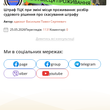
Штраф ТЦК при зміні місця проживання: розбір
судового рішення про скасування штрафу
Автор:
адвокат Васильев Павел Сергеевич
25.05.2026
Переглядів:
1131
Коментарі:
0
Дивитись всі консультації
Ми в соціальних мережах:
page
group
telegram
viber
youtube