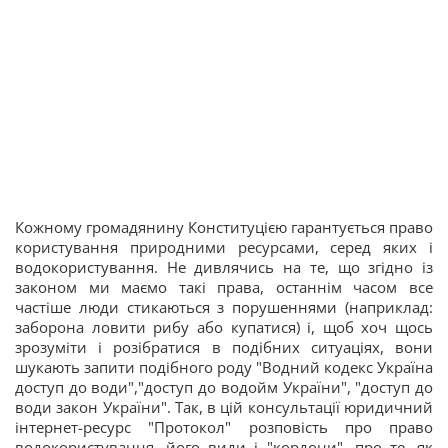
Кожному громадянину Конституцією гарантується право
користування природними ресурсами, серед яких і
водокористування. Не дивлячись на те, що згідно із
законом ми маємо такі права, останнім часом все
частіше люди стикаються з порушеннями (наприклад:
заборона ловити рибу або купатися) і, щоб хоч щось
зрозуміти і розібратися в подібних ситуаціях, вони
шукають запити подібного роду "Водний кодекс Україна
доступ до води","доступ до водойм України", "доступ до
води закон України". Так, в цій консультації юридичний
інтернет-ресурс "Протокол" розповість про право
водокористування, його види і "кордони", про те, як