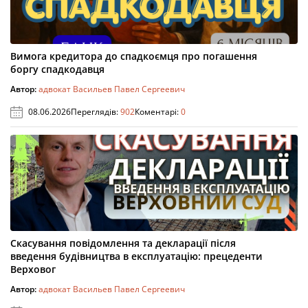
Вимога кредитора до спадкоємця про погашення
боргу спадкодавця
Автор:
адвокат Васильев Павел Сергеевич
08.06.2026
Переглядів:
902
Коментарі:
0
Скасування повідомлення та декларації після
введення будівництва в експлуатацію: прецеденти
Верховог
Автор:
адвокат Васильев Павел Сергеевич