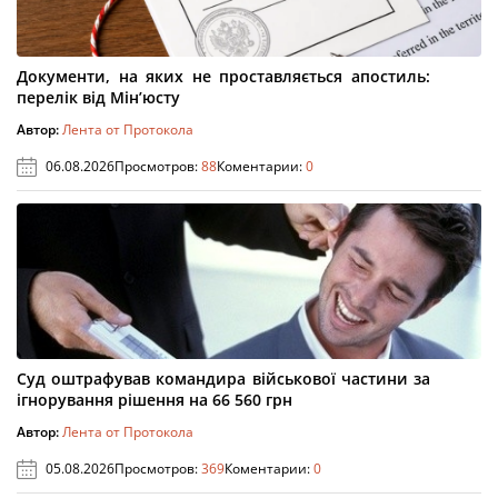
Документи, на яких не проставляється апостиль:
перелік від Мін’юсту
Автор:
Лента от Протокола
06.08.2026
Просмотров:
88
Коментарии:
0
Суд оштрафував командира військової частини за
ігнорування рішення на 66 560 грн
Автор:
Лента от Протокола
05.08.2026
Просмотров:
369
Коментарии:
0