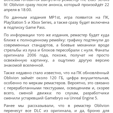
IV: Oblivion сразу после анонса, который произойдёт 22
апреля в 18:00.
По данным издания MP1st, игра появится на ПК,
PlayStation 5 и Xbox Series, а также сразу будет включена
в подписку Game Pass.
По информации того же издания, ремастер будет куда
ближе к полноценному ремейку: графику подтянули до
современных стандартов, а боевые механики вроде
стрельбы из лука и блоков пересобрали с нуля. Фанаты
оригинала 2006 года, похоже, получат не просто
освежённую картинку, а ощутимо другую версию
знакомой вселенной.
Также недавно стало известно, что на ПК обновлённый
Oblivion займёт около 120 ГБ, цифра внушительная,
особенно по меркам ремастеров. Вероятно, это связано
с переработанными текстурами, освещением и, скорее
всего, сменой движка: по слухам, разработчики
сменили устаревший Gamebryo на Unreal Engine 5.
Ранее мы рассказывали, что в ремастер Oblivion
перенесут все DLC из оригинала, и да, броню для