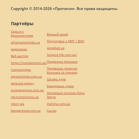
Copyright © 2014-2026 «Протокол». Все права защищены.
Партнёры
Серьги с
Винный шкаф
бриллиантами
Подготовка к НМТ / ВНО
alliancetechnika.ua
pereklad.ua
миралинкс
hospice-life.com.ua/
Веб мастер
Перевозка больных
https://motokosmos.ua/
Перевозка лежачих
Синтезаторы
больных за границу
agrotechnika.com.ua
Шкафы купе
perevod.agency
Брендовые сумки
europeservice.com.ua
Натяжные потолки Nova
mk-translations.ua
Stelya
текст юа
maltina.com.ua
kievperevod.com.ua
Cылки