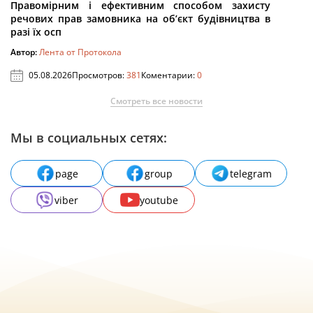
Правомірним і ефективним способом захисту
речових прав замовника на об’єкт будівництва в
разі їх осп
Автор:
Лента от Протокола
05.08.2026
Просмотров:
381
Коментарии:
0
Смотреть все новости
Мы в социальных сетях:
page
group
telegram
viber
youtube