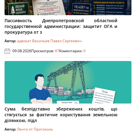
Пассивность Днепропетровской областной
государственной администрации: защитит ОГА и
прокуратура от з
Автор:
адвокат Васильев Павел Сергеевич
09.08.2026
Просмотров:
87
Коментарии:
0
Сума безпідставно збережених коштів, що
стягується за фактичне користування земельною
ділянкою, підл
Автор:
Лента от Протокола