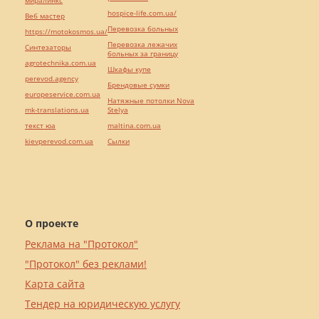
миралинкс
hospice-life.com.ua/
Веб мастер
Перевозка больных
https://motokosmos.ua/
Перевозка лежачих
Синтезаторы
больных за границу
agrotechnika.com.ua
Шкафы купе
perevod.agency
Брендовые сумки
europeservice.com.ua
Натяжные потолки Nova
mk-translations.ua
Stelya
текст юа
maltina.com.ua
kievperevod.com.ua
Cылки
О проекте
Реклама на "Протокол"
"Протокол" без реклами!
Карта сайта
Тендер на юридическую услугу