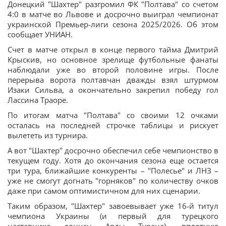
Донецкий "Шахтер" разгромил ФК "Полтава" со счетом
4:0 в матче во Львове и досрочно выиграл чемпионат
украинской Премьер-лиги сезона 2025/2026. Об этом
сообщает УНИАН.
Счет в матче открыл в конце первого тайма Дмитрий
Крыскив, но основное зрелище футбольные фанаты
наблюдали уже во второй половине игры. После
перерыва ворота полтавчан дважды взял штурмом
Изаки Сильва, а окончательно закрепил победу гол
Лассина Траоре.
По итогам матча "Полтава" со своими 12 очками
осталась на последней строчке таблицы и рискует
вылететь из турнира.
А вот "Шахтер" досрочно обеспечил себе чемпионство в
текущем году. Хотя до окончания сезона еще остается
три тура, ближайшие конкуренты – "Полесье" и ЛНЗ –
уже не смогут догнать "горняков" по количеству очков
даже при самом оптимистичном для них сценарии.
Таким образом, "Шахтер" завоевывает уже 16-й титул
чемпиона Украины (и первый для турецкого