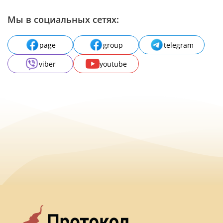
Мы в социальных сетях:
page
group
telegram
viber
youtube