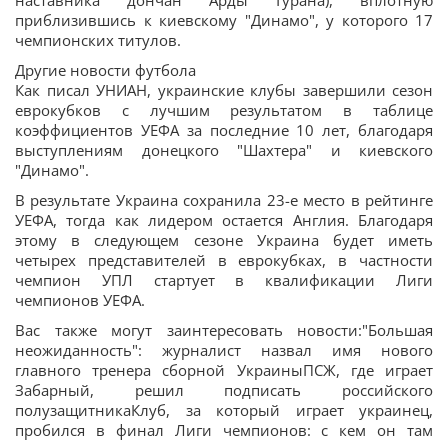
наставника дончан Арды Турана), вплотную
приблизившись к киевскому "Динамо", у которого 17
чемпионских титулов.
Другие новости футбола
Как писал УНИАН, украинские клубы завершили сезон
еврокубков с лучшим результатом в таблице
коэффициентов УЕФА за последние 10 лет, благодаря
выступлениям донецкого "Шахтера" и киевского
"Динамо".
В результате Украина сохранила 23-е место в рейтинге
УЕФА, тогда как лидером остается Англия. Благодаря
этому в следующем сезоне Украина будет иметь
четырех представителей в еврокубках, в частности
чемпион УПЛ стартует в квалификации Лиги
чемпионов УЕФА.
Вас также могут заинтересовать новости:"Большая
неожиданность": журналист назвал имя нового
главного тренера сборной УкраиныПСЖ, где играет
Забарный, решил подписать российского
полузащитникаКлуб, за который играет украинец,
пробился в финал Лиги чемпионов: с кем он там