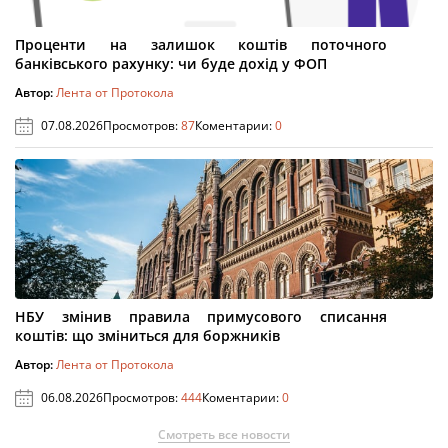
Проценти на залишок коштів поточного
банківського рахунку: чи буде дохід у ФОП
Автор:
Лента от Протокола
07.08.2026
Просмотров:
87
Коментарии:
0
НБУ змінив правила примусового списання
коштів: що зміниться для боржників
Автор:
Лента от Протокола
06.08.2026
Просмотров:
444
Коментарии:
0
Смотреть все новости