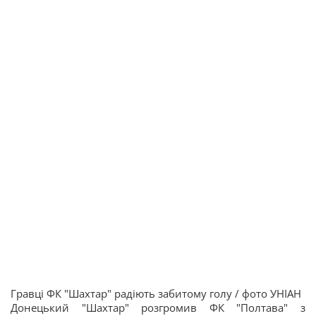
Гравці ФК "Шахтар" радіють забитому голу / фото УНІАН
Донецький "Шахтар" розгромив ФК "Полтава" з