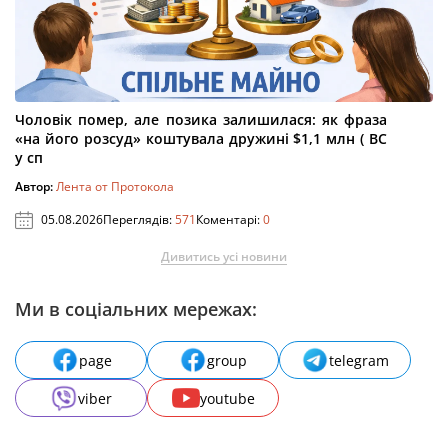
Чоловік помер, але позика залишилася: як фраза
«на його розсуд» коштувала дружині $1,1 млн ( ВС
у сп
Автор:
Лента от Протокола
05.08.2026
Переглядів:
571
Коментарі:
0
Дивитись усі новини
Ми в соціальних мережах:
page
group
telegram
viber
youtube