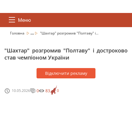
Меню
...
Головна
"Шахтар" розгромив "Полтаву" і...
"Шахтар" розгромив "Полтаву" і достроково
став чемпіоном України
Відключити рекламу
0
83
10.05.2026
0