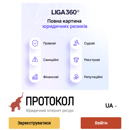
UA
Зареєструватися
Ввійти