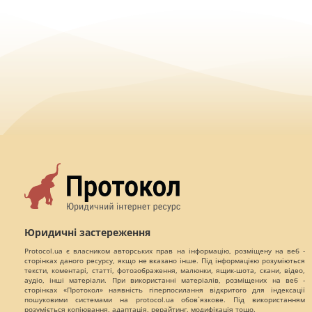
Юридичні застереження
Protocol.ua є власником авторських прав на інформацію, розміщену на веб -
сторінках даного ресурсу, якщо не вказано інше. Під інформацією розуміються
тексти, коментарі, статті, фотозображення, малюнки, ящик-шота, скани, відео,
аудіо, інші матеріали. При використанні матеріалів, розміщених на веб -
сторінках «Протокол» наявність гіперпосилання відкритого для індексації
пошуковими системами на protocol.ua обов`язкове. Під використанням
розуміється копіювання, адаптація, рерайтинг, модифікація тощо.