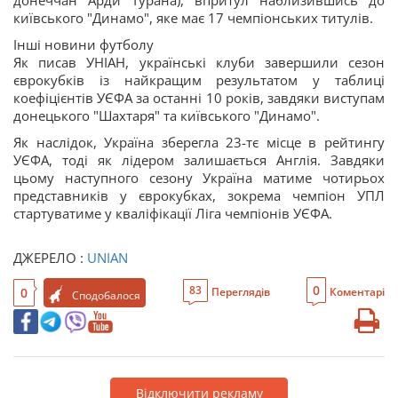
донеччан Арди Турана), впритул наблизившись до
київського "Динамо", яке має 17 чемпіонських титулів.
Інші новини футболу
Як писав УНІАН, українські клуби завершили сезон
єврокубків із найкращим результатом у таблиці
коефіцієнтів УЄФА за останні 10 років, завдяки виступам
донецького "Шахтаря" та київського "Динамо".
Як наслідок, Україна зберегла 23-тє місце в рейтингу
УЄФА, тоді як лідером залишається Англія. Завдяки
цьому наступного сезону Україна матиме чотирьох
представників у єврокубках, зокрема чемпіон УПЛ
стартуватиме у кваліфікації Ліга чемпіонів УЄФА.
ДЖЕРЕЛО :
UNIAN
0
83
0
Переглядів
Коментарі
Сподобалося
Відключити рекламу