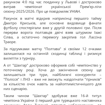
рахунком 4:0 під час поєдинку у Львові і достроково
виграв чемпіонат української Прем'єр-ліги
сезону-2025/2026. Про це повідомляє УНІАН.
Рахунок в матчі відкрив наприкінці першого тайму
Дмитро Криськів, але основне видовище фанати
футболу спостерігали вже у другій половині гри. Після
перерви ворота полтавців двічі взяв штурмом Ізакі
Сілва, а остаточно перемогу закріпив гол Лассіна
Траоре.
За підсумками матчу "Полтава" зі своїми 12 очками
залишилася на останній сходинці таблиці і ризикує
вилетіти з турніру.
А от "Шахтар" достроково оформив собі чемпіонство у
поточному році. Хоча до закінчення сезону ще
залишається три тури, найближчі конкуренти –
"Полісся" і ЛНЗ – вже не зможуть наздогнати "гірників"
за кількістю очок навіть за найоптимістичнішого для
них сценарію.
Таким чином "Шахтар" здобуває вже 16-й титул
чемпіона України (і перший для турецького наставника