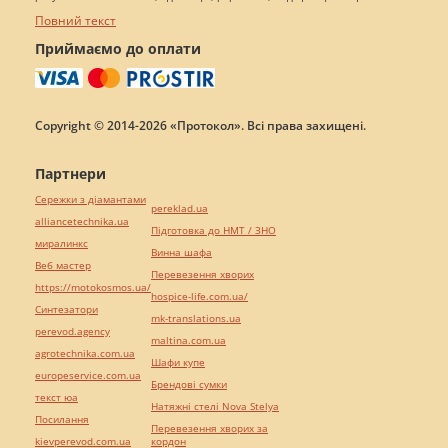
Повний текст
Приймаємо до оплати
Copyright © 2014-2026 «Протокол». Всі права захищені.
Партнери
Сережки з діамантами
pereklad.ua
alliancetechnika.ua
Підготовка до НМТ / ЗНО
миралинкс
Винна шафа
Веб мастер
Перевезення хворих
https://motokosmos.ua/
hospice-life.com.ua/
Синтезатори
mk-translations.ua
perevod.agency
maltina.com.ua
agrotechnika.com.ua
Шафи купе
europeservice.com.ua
Брендові сумки
текст юа
Натяжні стелі Nova Stelya
Посилання
Перевезення хворих за
kievperevod.com.ua
кордон