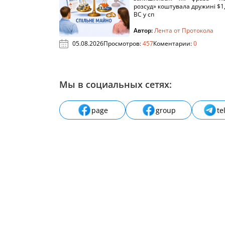
розсуд» коштувала дружині $1,
ВС у сп
Автор:
Лента от Протокола
05.08.2026
Просмотров:
457
Коментарии:
0
Мы в социальных сетях:
page
group
te