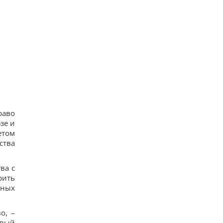
12
Трамп "наехал" на Хегсета из-за острой
нехватки ракет для ПВО, – WP
15
КНДР перебросила в Россию более 100 ракет: в
ISW объяснили, чем это грозит Украине
17
Гороскоп на 6 августа: Стрельцам -
замедлиться, Скорпионам - перенапряжение
15
6 августа: церковный праздник сегодня, какая
примета в Яблочный Спас обещает счастье
106
раво
зе и
етом
ства
ва с
рить
сных
о, –
ивый