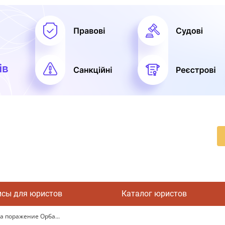
исы для юристов
Каталог юристов
а поражение Орба...