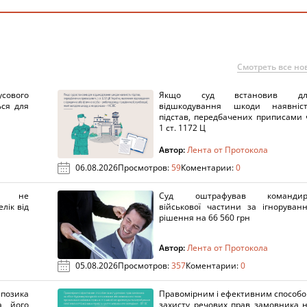
Смотреть все но
сового
Якщо суд встановив дл
ься для
відшкодування шкоди наявніс
підстав, передбачених приписами 
1 ст. 1172 Ц
Автор:
Лента от Протокола
06.08.2026
Просмотров:
59
Коментарии:
0
х не
Суд оштрафував командир
лік від
військової частини за ігноруван
рішення на 66 560 грн
Автор:
Лента от Протокола
05.08.2026
Просмотров:
357
Коментарии:
0
озика
Правомірним і ефективним способ
а його
захисту речових прав замовника 