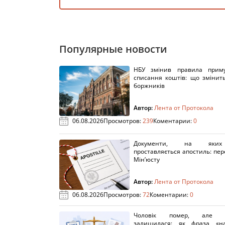
Популярные новости
НБУ змінив правила приму
списання коштів: що змінит
боржників
Автор:
Лента от Протокола
06.08.2026
Просмотров:
239
Коментарии:
0
Документи, на яки
проставляється апостиль: пере
Мін’юсту
Автор:
Лента от Протокола
06.08.2026
Просмотров:
72
Коментарии:
0
Чоловік помер, але п
залишилася: як фраза «н