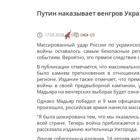
Путин наказывает венгров Укра
0
69
17.05.2026
0
Массированный удар России по украинско
войны оставалось самым безопасным рег
событием. Вероятно, это прямое следствие 
В публикации отмечается, что максимально
было камнем преткновения в отношения
регионе. Издание также отмечает, что пре
войны в своей предвыборной кампании, уб
Мадьяра на венгерских выборах будет означ
Однако Мадьяр победил и 9 мая официаль
произошло, российская армия нанесла масс
"Я была шокирована тем, что мы оказались 
всей стране. Теперь война приближается к
рассказала изданию жительница Ужгорода.
Другая собеседница издания, 14-летняя жи