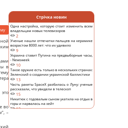
Стрічка новин
Одна настройка, которую стоит изменить всем
аму
владельцам новых телевизоров
2
бной
Ученые нашли отпечатки пальцев на керамике
возрастом 8000 лет: что их удивило
ским
9
Украина ставит Путина на предвыборные часы,
- Newsweek
дами
10
ны в
Такое оружие есть только в нескольких странах:
тему
Зеленский о создании украинской баллистики
тера
13
Часть ракеты SpaceX разбилась о Луну: ученые
рассказали, что увидели в телескоп
 это
15
Никитюк с годовалым сыном укатила на отдых в
горы и нарвалась на хейт
е во
13
", –
Спутник Сатурна вращается так медленно, что
его сутки продолжаются почти 16 дней
13
ский