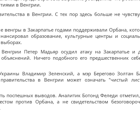
ытиями в Венгрии.
ительства в Венгрии. С тех пор здесь больше не чувству
ие венгры в Закарпатье годами поддерживали Орбана, кот
финансировал образование, культурные центры и социал
 выборах.
 Венгрии Петер Мадьяр осудил атаку на Закарпатье и 
 объяснений. Ничего подобного его предшественник себ
Украины Владимир Зеленский, а мэр Берегово Золтан Б
правительства в Венгрии может означать "чистый лис
ать поспешных выводов. Аналитик Ботонд Феледи отметил,
естом против Орбана, а не свидетельством безоговоро
.