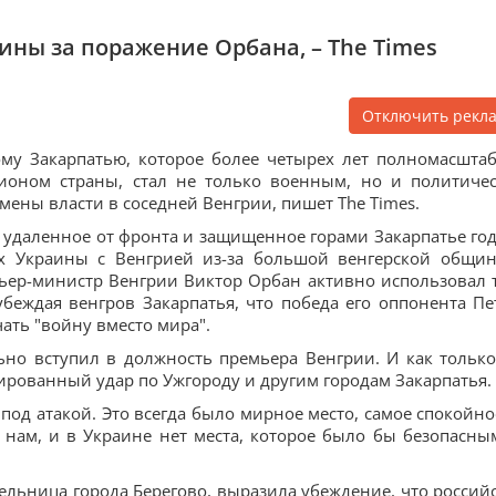
ины за поражение Орбана, – The Times
Отключить рекл
му Закарпатью, которое более четырех лет полномасшта
ионом страны, стал не только военным, но и политиче
смены власти в соседней Венгрии, пишет The Times.
 удаленное от фронта и защищенное горами Закарпатье го
х Украины с Венгрией из-за большой венгерской общи
мьер-министр Венгрии Виктор Орбан активно использовал 
еждая венгров Закарпатья, что победа его оппонента Пе
ать "войну вместо мира".
но вступил в должность премьера Венгрии. И как только
ированный удар по Ужгороду и другим городам Закарпатья.
под атакой. Это всегда было мирное место, самое спокойно
 нам, и в Украине нет места, которое было бы безопасным
тельница города Берегово, выразила убеждение, что россий