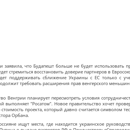
и заявила, что Будапешт больше не будет использовать п
удет стремиться восстановить доверие партнеров в Евросою
удет поддерживать сближение Украины с ЕС только с уч
одолжит требовать расширения прав венгерского меньшин
во Венгрии планирует пересмотреть условия сотрудничест
ый выполняет "Росатом". Новое правительство хочет прове
 стоимость проекта, который давно считается символом те
ктора Орбана.
оссияне ищут места, где находится украинское руководств
 Путина о выдаче паспортов РФ в ПриднестровьеСправедл