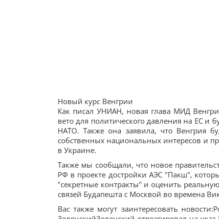
Новый курс Венгрии
Как писал УНИАН, новая глава МИД Венгри
вето для политического давления на ЕС и б
НАТО. Также она заявила, что Венгрия б
собственных национальных интересов и пр
в Украине.
Также мы сообщали, что новое правительст
РФ в проекте достройки АЭС "Пакш", котор
"секретные контракты" и оценить реальную
связей Будапешта с Москвой во времена Ви
Вас также могут заинтересовать новости:Р
ЗеленскийЗеленский отреагировал на указ