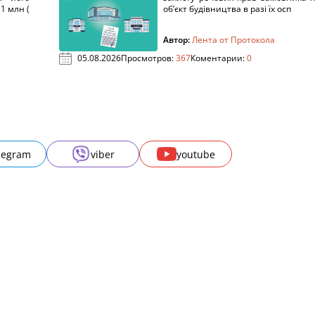
1 млн (
об’єкт будівництва в разі їх осп
Автор:
Лента от Протокола
05.08.2026
Просмотров:
367
Коментарии:
0
legram
viber
youtube