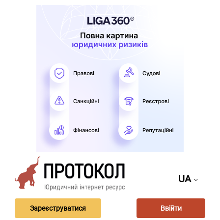
UA
Зареєструватися
Ввійти