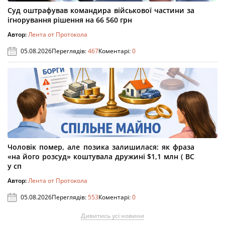
Суд оштрафував командира військової частини за
ігнорування рішення на 66 560 грн
Автор:
Лента от Протокола
05.08.2026
Переглядів:
467
Коментарі:
0
Чоловік помер, але позика залишилася: як фраза
«на його розсуд» коштувала дружині $1,1 млн ( ВС
у сп
Автор:
Лента от Протокола
05.08.2026
Переглядів:
553
Коментарі:
0
Дивитись усі новини