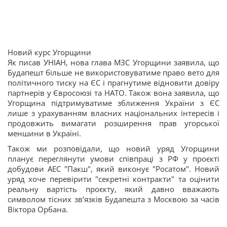
Новий курс Угорщини
Як писав УНІАН, нова глава МЗС Угорщини заявила, що
Будапешт більше не використовуватиме право вето для
політичного тиску на ЄС і прагнутиме відновити довіру
партнерів у Євросоюзі та НАТО. Також вона заявила, що
Угорщина підтримуватиме зближення України з ЄС
лише з урахуванням власних національних інтересів і
продовжить вимагати розширення прав угорської
меншини в Україні.
Також ми розповідали, що новий уряд Угорщини
планує переглянути умови співпраці з РФ у проєкті
добудови АЕС "Пакш", який виконує "Росатом". Новий
уряд хоче перевірити "секретні контракти" та оцінити
реальну вартість проєкту, який давно вважають
символом тісних зв’язків Будапешта з Москвою за часів
Віктора Орбана.