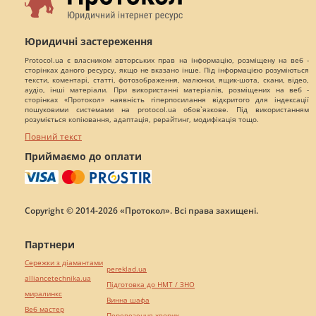
Юридичні застереження
Protocol.ua є власником авторських прав на інформацію, розміщену на веб -
сторінках даного ресурсу, якщо не вказано інше. Під інформацією розуміються
тексти, коментарі, статті, фотозображення, малюнки, ящик-шота, скани, відео,
аудіо, інші матеріали. При використанні матеріалів, розміщених на веб -
сторінках «Протокол» наявність гіперпосилання відкритого для індексації
пошуковими системами на protocol.ua обов`язкове. Під використанням
розуміється копіювання, адаптація, рерайтинг, модифікація тощо.
Повний текст
Приймаємо до оплати
Copyright © 2014-2026 «Протокол». Всі права захищені.
Партнери
Сережки з діамантами
pereklad.ua
alliancetechnika.ua
Підготовка до НМТ / ЗНО
миралинкс
Винна шафа
Веб мастер
Перевезення хворих