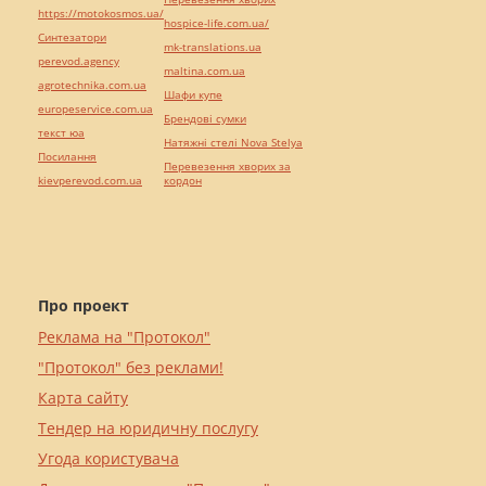
https://motokosmos.ua/
hospice-life.com.ua/
Синтезатори
mk-translations.ua
perevod.agency
maltina.com.ua
agrotechnika.com.ua
Шафи купе
europeservice.com.ua
Брендові сумки
текст юа
Натяжні стелі Nova Stelya
Посилання
Перевезення хворих за
kievperevod.com.ua
кордон
Про проект
Реклама на "Протокол"
"Протокол" без реклами!
Карта сайту
Тендер на юридичну послугу
Угода користувача