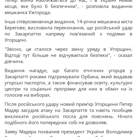
Тепер війна наближається до нас, і в Україні немає
місця, яке було б безпечним", - розповіла виданню
мешканка Ужгорода.
Інша співрозмовниця видання, 14-річна мешканка міста
Берегове, висловила переконання, що російський удар
по Закарпаттю напряму пов'язаний з подіями в
Угорщині.
"Звісно, ​​це сталося через зміну уряду в Угорщині.
Відтоді тут більше не відчувається безпеки", - сказал
дівчина.
Видання нагадує, що багато етнічних угорців у
Закарпатті роками підтримували Орбана, який видавав
угорські паспорти, а також фінансував освіту, культурні
центри та соціальні програми для них в обмін на їх
голосив на виборах.
Після російського удару новий прем’єр Угорщини Петер
Мадяр засудив атаку на Закарпаття та навіть пообіцяв
викликати російського посла для пояснень. Нічого
подібного його попередник собі не дозволяв.
Заяву Мадяра похвалив президент України Володимир