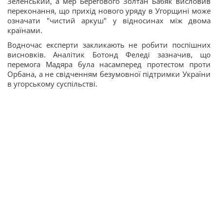
Зеленський, а мер Берегового Золтан Бабяк висловив
переконання, що прихід нового уряду в Угорщині може
означати "чистий аркуш" у відносинах між двома
країнами.
Водночас експерти закликають не робити поспішних
висновків. Аналітик Ботонд Феледі зазначив, що
перемога Мадяра була насамперед протестом проти
Орбана, а не свідченням безумовної підтримки України
в угорському суспільстві.