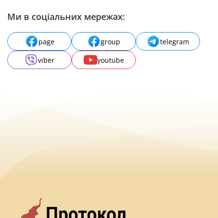
Ми в соціальних мережах:
page
group
telegram
viber
youtube