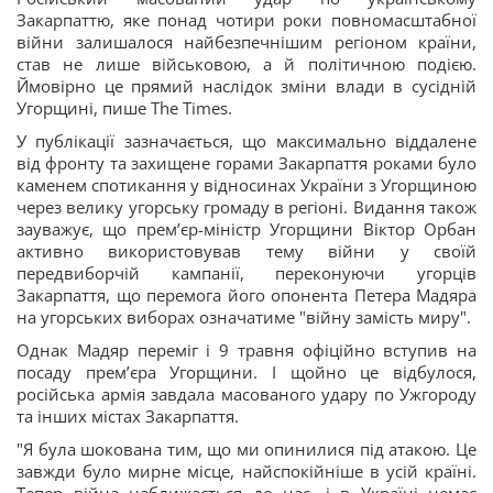
Закарпаттю, яке понад чотири роки повномасштабної
війни залишалося найбезпечнішим регіоном країни,
став не лише військовою, а й політичною подією.
Ймовірно це прямий наслідок зміни влади в сусідній
Угорщині, пише The Times.
У публікації зазначається, що максимально віддалене
від фронту та захищене горами Закарпаття роками було
каменем спотикання у відносинах України з Угорщиною
через велику угорську громаду в регіоні. Видання також
зауважує, що прем’єр-міністр Угорщини Віктор Орбан
активно використовував тему війни у своїй
передвиборчій кампанії, переконуючи угорців
Закарпаття, що перемога його опонента Петера Мадяра
на угорських виборах означатиме "війну замість миру".
Однак Мадяр переміг і 9 травня офіційно вступив на
посаду прем’єра Угорщини. І щойно це відбулося,
російська армія завдала масованого удару по Ужгороду
та інших містах Закарпаття.
"Я була шокована тим, що ми опинилися під атакою. Це
завжди було мирне місце, найспокійніше в усій країні.