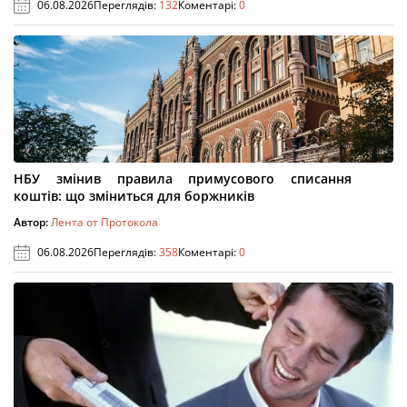
06.08.2026
Переглядів:
132
Коментарі:
0
НБУ змінив правила примусового списання
коштів: що зміниться для боржників
Автор:
Лента от Протокола
06.08.2026
Переглядів:
358
Коментарі:
0