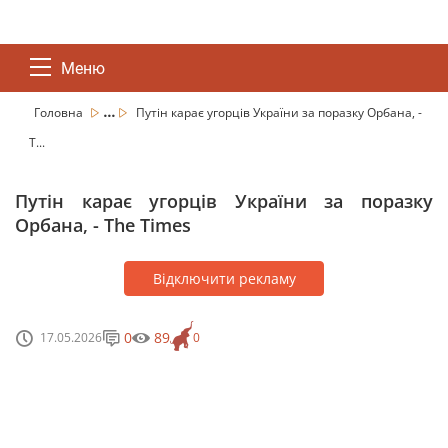
Меню
...
Головна
Путін карає угорців України за поразку Орбана, -
T...
Путін карає угорців України за поразку
Орбана, - The Times
Відключити рекламу
0
89
17.05.2026
0